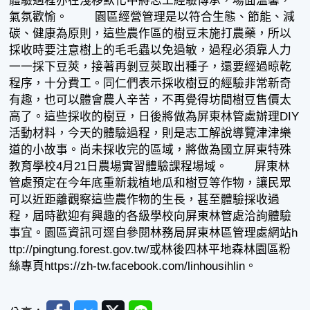
體驗過程亦在淺移默化中將志工經驗傳承，場面溫馨，
氣氛歡愉。 園區經營管理是以符合生態、節能、減
碳、健康為原則，這些農作區的樹豆未施打農藥，所以
採收時要注意樹上的毛毛蟲以免過敏，過程必須靠人力
一一採下豆莢，接著再剝豆莢取出種子，還要經過晾乾
程序，十分費工。同仁們表示採收樹豆的經驗非常新奇
有趣，也可以體會農人辛苦，不再覺得坊間樹豆售價太
高了。這些採收的樹豆，日後將做為屏東林管處辦理DIY
活動材料，今天的體驗過程，則是志工解說導覽津津樂
道的小故事。尚未採收完的區域，將做為國立屏東特殊
教育學校4月21日農場實習體驗課程場域。 屏東林
管處預定在今年底重新栽植地瓜和樹豆等作物，讓民眾
可以近距離觀察這些農作物的生長，甚至體驗採收過
程，屆時歡迎有興趣的各級學校向屏東林管處洽詢體驗
事宜。園區資訊可逕自參閱林務局屏東林區管理處網站h
ttp://pingtung.forest.gov.tw/或林後四林平地森林園區粉
絲專頁https://zh-tw.facebook.com/linhousihlin。
Facebook
Messenger
Twitter
Line