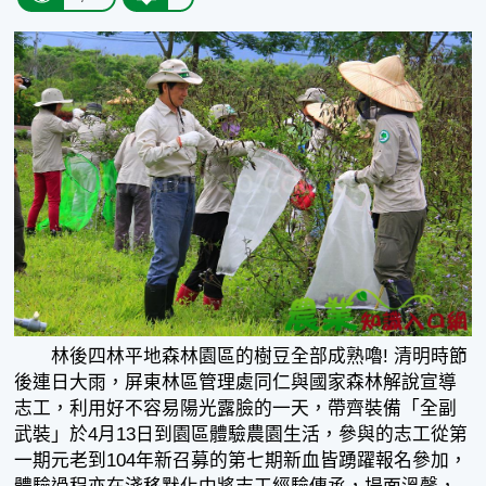
林後四林平地森林園區的樹豆全部成熟嚕! 清明時節
後連日大雨，屏東林區管理處同仁與國家森林解說宣導
志工，利用好不容易陽光露臉的一天，帶齊裝備「全副
武裝」於4月13日到園區體驗農園生活，參與的志工從第
一期元老到104年新召募的第七期新血皆踴躍報名參加，