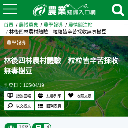
:::
跳到主要內容
林後四林農村體驗 粒粒皆辛苦
:::
首頁
農博萬象
農學報導
農情關注站
林後四林農村體驗 粒粒皆辛苦採收無毒樹豆
農學報導
林後四林農村體驗 粒粒皆辛苦採收
無毒樹豆
刊登日：105/04/19
錯誤回報
友善列印
收藏文章
以文找文
回列表頁
1,978
4