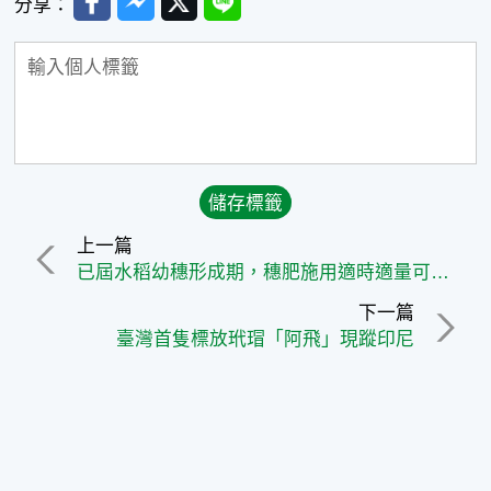
分享：
上一篇
已屆水稻幼穗形成期，穗肥施用適時適量可維產量並減少稻熱病發生
下一篇
臺灣首隻標放玳瑁「阿飛」現蹤印尼