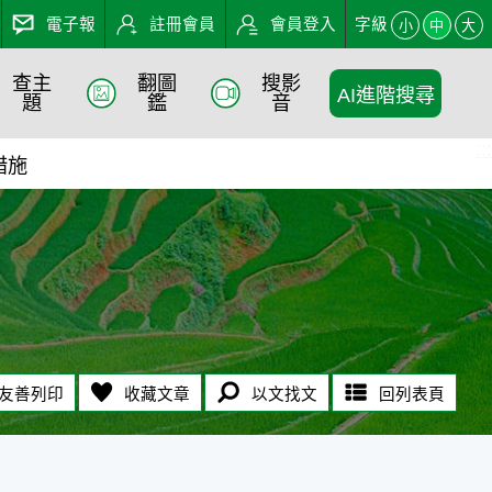
電子報
註冊會員
會員登入
字級
小
中
大
查主
翻圖
搜影
AI進階搜尋
題
鑑
音
:::
措施
友善列印
收藏文章
以文找文
回列表頁