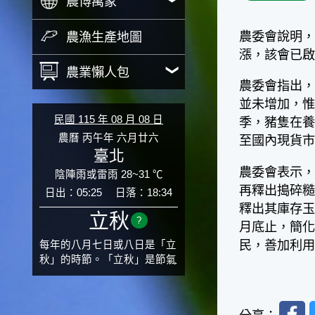
農博萬象
農委會說明
農漁生產地圖
漲，該會已
農業懶人包
農委會指出，
並未增加，
民國 115 年 08 月 08 日
季，豬隻在
農曆 丙午年 六月廿六
至國內現貨
臺北
農委會表示
陰陣雨或雷雨 28~31 ℃
再釋出搗碎糙
日出：05:25
日落：18:34
釋出其庫存玉
立秋
?
月底止，簡化
民，善加利
每年的八月七日或八日是「立
秋」的時節。「立秋」是節氣
邁入秋涼的先聲，表示酷熱難
熬的夏天即將過去，涼爽舒適
的秋天就要來了。不過，由於
Faceb