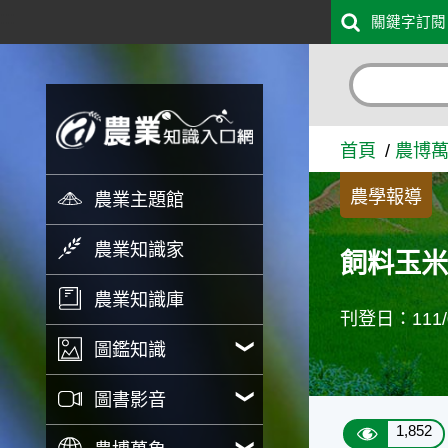
:::
關鍵字訂閱
跳到主要內容
飼料玉米價格高漲之因應措施
首頁
農博
農學報導
農業主題館
農業知識家
飼料玉
農業知識庫
刊登日：111/0
圖鑑知識
圖書影音
1,852