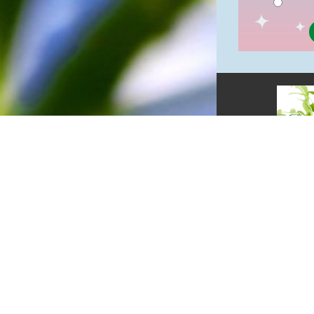
俗諺的意思是：立秋這一天如
果打雷，對二期水稻的收成會
有不好的影響。所以對農夫而
言，立秋日是十分忌諱打雷的
喔！2.「六月秋，快溜溜；七
月秋，秋後油」這句俗諺的意
思是：根據老一輩人的說法，
如果立秋這一天是在農曆六
月，則漁民的作業期會比較早
結束；如果「立秋日」在七
月，則天氣會持續穩定，今年
的捕魚季節就會比較長，而漁
民們的收入也會相對提高呢！
網站單元
隱私權保護
資訊安全政
網站資料開
網站服務信