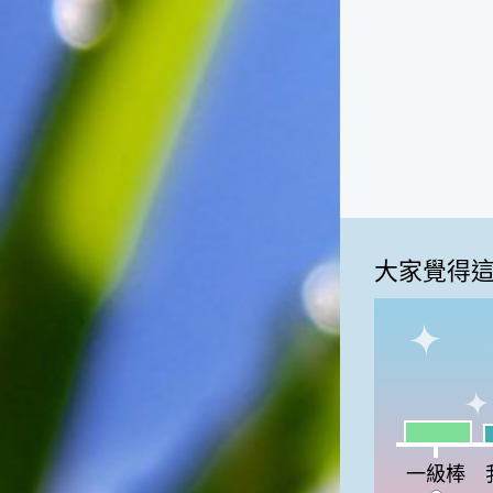
一般家庭在喜慶時常選用的水
果。在民間，人們相信吃了龍
眼肉，子孫會做大官，而且龍
眼又稱為「福圓」，所以有句
俗諺是這麼說的：「食福圓生
子生孫中狀元」，可見龍眼在
民間流傳的說法中是種有「福
氣」的水果喔！◎節氣生活在
這個節氣裡，最重要的節日就
是八月八日的父親節了。或許
因為父親節不一定逢到星期日
大家覺得
的關係，父親節在感覺上似乎
沒有母親節來得熱絡。不過，
父親為家庭付出的辛苦與努力
可不亞於母親喔！小朋友應該
趁著一年一度的父親節，對爸
爸表達出心中的敬重與關愛，
相信平日辛勞的爸爸知道你的
一級棒:18
心意後，一定會非常高興的。
我
◎節氣俗諺1.「雷打秋，年冬
一級棒
高地半收，低地水漂流」這句