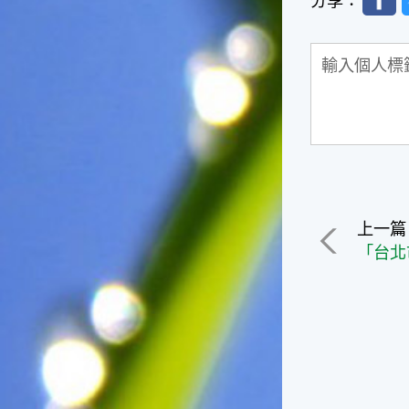
分享：
台灣屬於亞熱帶氣候，所以此
時的實際氣候和節氣名稱會不
太一致，天氣依然十分炎熱，
大概要再經過兩個月後，才能
感受到明顯的季節改變。◎節
氣小農夫我國以農立國，在大
暑過後，秋天的開始是以「立
秋」節氣為準。農夫們一定要
趕在立秋前後完成插秧工作，
否則再晚的話，就會影響稻作
的生長。因為二期稻作最怕的
是遇上低溫期，稻子會長不
上一篇
好，所以選對時機插秧播種是
很重要的。◎節氣小漁夫在這
個時節，台灣周圍海域的水溫
仍然偏高，所以此時的漁獲還
是多屬於暖水魚，例如東部的
海域可以捕獲到鮮美的立翅旗
魚，在高雄外海有小串、烏
賊，澎湖附近則有鰆、蝦可以
捕獲。◎節氣小園丁這個節氣
是龍眼的盛產期，「龍眼」是