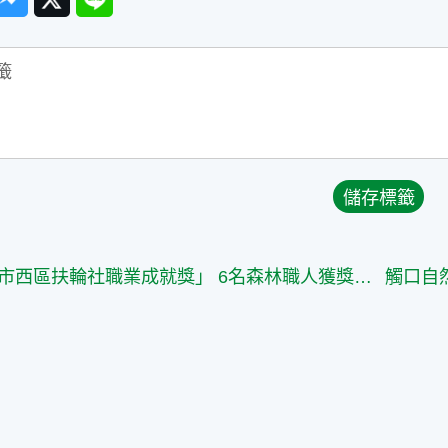
「台北市西區扶輪社職業成就獎」 6名森林職人獲獎肯定