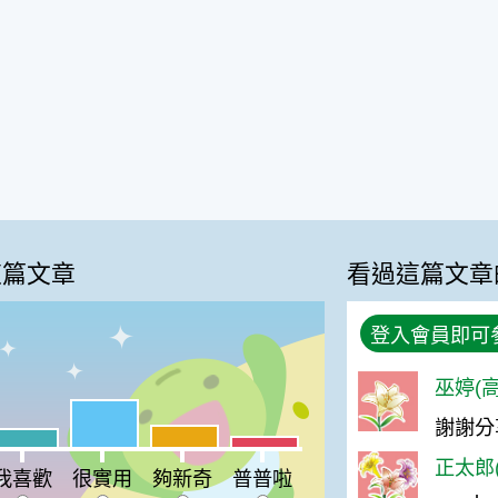
這篇文章
看過這篇文章
登入會員即可
巫婷(高
很實用:39%
謝謝分
%
夠新奇:18%
喜歡:15%
普普啦:9%
正太郎(
我喜歡
很實用
夠新奇
普普啦