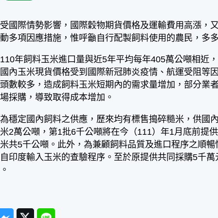
，受國際情勢影響，國際穀物期貨價格及運輸費用高漲，
啟動多項因應措施，惟呼籲自行配製飼料使用的農民，多
110年飼料玉米進口量與近5年平均每年405萬公噸相
惟國內玉米現貨價格受到國際新冠肺炎疫情、航運受阻等
養頭數較多，造成飼料玉米短期內的需求量增加，部分業
市場採購，導致取得成本增加。
，為穩定國內飼料之供應，歷來均有標售搗碎糙米，供國
米2萬公噸，第1批6千公噸將在今（111）年1月底前
米共5千公噸。此外，為兼顧飼料品質及進口程序之順暢性，
自印度輸入玉米的查驗程序。至於原提供共同採購5千萬
用。
ook
Messenger
Twitter
Line