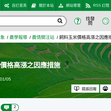
自訂首頁
關於本站
網站導覽
RSS 訂閱
找發
 - 農業知識入口網
問
萬象
農學報導
農情關注站
飼料玉米價格高漲之因應
米價格高漲之因應措施
1/05
錯誤回報
2