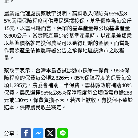
止。
農業處代理處長蔡耿宇說明，高粱收入保險有95%及8
5%兩種保障程度可供農民選擇投保，基準價格為每公斤
15元，以雲林縣而言，保單的基準產量每公頃基準產量
3,600公斤，當實際產量少於基準產量時，以產量差額乘
以基準價格就是投保農民可以獲得理賠的金額。而當期
作實際產量依據農糧署公告之承保地區該縣市之收穫
量。
蔡耿宇表示，台灣本島各試辦縣市採單一保費，95%保
障程度的保費每公頃2,826元，85%保障程度的保費每公
頃1,295元，農委會補助一半保費，雲林縣政府補助40%
保費，農民選擇95%或85%保障程度每公頃僅需負擔283
元或130元，保費負擔不大，若遇上歉收，有投保不致於
賠本，保障農民收益穩定。
Facebook
Messenger
Twitter
Line
分享：