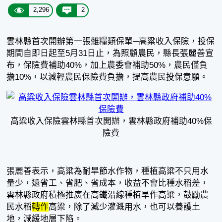
2,296
2
雲林縣首次開辦第一張雜糧類保單─高粱收入保險，投保
期間自即日起至5月31日止，為照顧農民，縣長張麗善宣
布，保險費補助40%，加上農委會補助50%，農民僅負
擔10%，以減輕農民保險費負擔，提高農民投保意願。
高粱收入保險雲林縣首次開辦，雲林縣政府補助40%保
險費
張麗善表示，高粱為耐旱節水作物，種植高粱不只用水
量少，還省工、省肥、省成本，收益不會比種水稻差，
雲林縣政府積極推廣在高鐵沿線種植旱作高粱，鼓勵農
民水稻
轉作
高粱，除了減少灌溉用水，也可以養護土
地，減緩地層下陷。