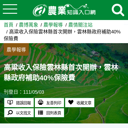
:::
跳到主要內容
高粱收入保險雲林縣首次開辦，
:::
首頁
農博萬象
農學報導
農情關注站
高粱收入保險雲林縣首次開辦，雲林縣政府補助40%
保險費
農學報導
高粱收入保險雲林縣首次開辦，雲林
縣政府補助40%保險費
刊登日：111/05/03
錯誤回報
友善列印
收藏文章
以文找文
回列表頁