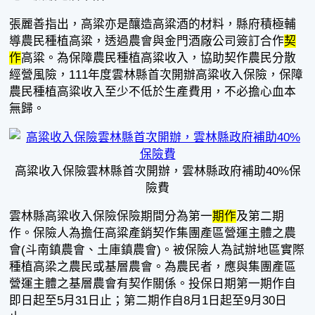
張麗善指出，高粱亦是釀造高粱酒的材料，縣府積極輔
導農民種植高粱，透過農會與金門酒廠公司簽訂合作
契
作
高粱。為保障農民種植高粱收入，協助契作農民分散
經營風險，111年度雲林縣首次開辦高粱收入保險，保障
農民種植高粱收入至少不低於生產費用，不必擔心血本
無歸。
高粱收入保險雲林縣首次開辦，雲林縣政府補助40%保
險費
雲林縣高粱收入保險保險期間分為第一
期作
及第二期
作。保險人為擔任高粱產銷契作集團產區營運主體之農
會(斗南鎮農會、土庫鎮農會)。被保險人為試辦地區實際
種植高梁之農民或基層農會。為農民者，應與集團產區
營運主體之基層農會有契作關係。投保日期第一期作自
即日起至5月31日止；第二期作自8月1日起至9月30日