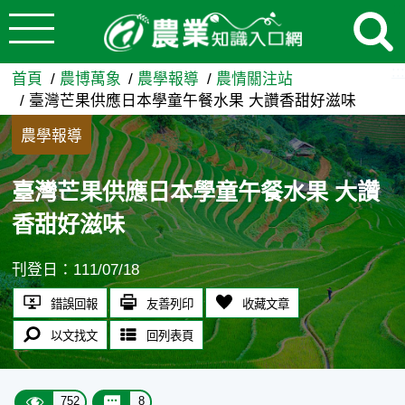
:::
跳到主要內容
臺灣芒果供應日本學童午餐水果
:::
首頁
農博萬象
農學報導
農情關注站
臺灣芒果供應日本學童午餐水果 大讚香甜好滋味
農學報導
臺灣芒果供應日本學童午餐水果 大讚
香甜好滋味
刊登日：111/07/18
錯誤回報
友善列印
收藏文章
以文找文
回列表頁
752
8