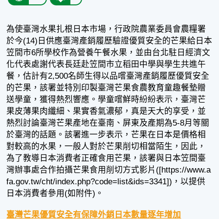
為使臺灣水果扎根日本市場，行政院農業委員會農糧署
於今(14)日供應臺灣產銷履歷驗證優質安全的芒果給日本
笠間市6所學校作為營養午餐水果，並由台北駐日經濟文
化代表處謝代表長廷赴笠間市立稻田中學與學生共進午
餐，估計有2,500名師生得以品嚐臺灣產銷履歷優質安全
的芒果，該署並特別印製臺灣芒果食農教育童趣餐墊贈
送學童，獲得熱烈響應。學童嚐鮮時紛紛表示，臺灣芒
果皮薄果肉纖細、果實香氣濃郁，真是天大的享受，並
熱烈討論臺灣芒果產地在臺南、屏東及產期為5-8月等關
於臺灣的話題。該署進一步表示，芒果在日本是價格相
對較高的水果，一般人對於芒果削切相當陌生，因此，
為了教導日本消費者正確食用芒果，該署與日本笠間臺
灣辦事處合作拍攝芒果食用削切方式影片([https://www.a
fa.gov.tw/cht/index.php?code=list&ids=3341])，以提供
日本消費者參用(如附件)。
臺灣芒果優質安全有保障外銷日本數量逐年增加