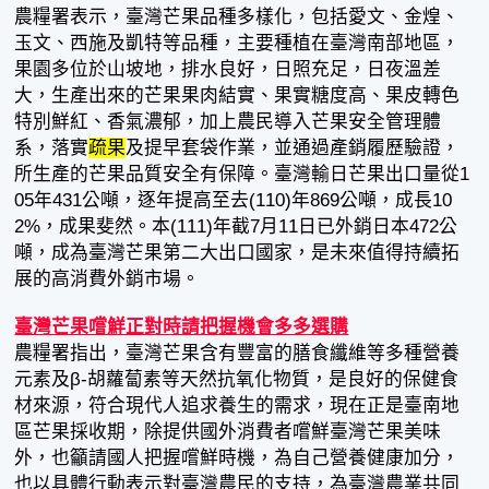
農糧署表示，臺灣芒果品種多樣化，包括愛文、金煌、
玉文、西施及凱特等品種，主要種植在臺灣南部地區，
果園多位於山坡地，排水良好，日照充足，日夜溫差
大，生產出來的芒果果肉結實、果實糖度高、果皮轉色
特別鮮紅、香氣濃郁，加上農民導入芒果安全管理體
系，落實
疏果
及提早套袋作業，並通過產銷履歷驗證，
所生產的芒果品質安全有保障。臺灣輸日芒果出口量從1
05年431公噸，逐年提高至去(110)年869公噸，成長10
2%，成果斐然。本(111)年截7月11日已外銷日本472公
噸，成為臺灣芒果第二大出口國家，是未來值得持續拓
展的高消費外銷市場。
臺灣芒果嚐鮮正對時請把握機會多多選購
農糧署指出，臺灣芒果含有豐富的膳食纖維等多種營養
元素及β-胡蘿蔔素等天然抗氧化物質，是良好的保健食
材來源，符合現代人追求養生的需求，現在正是臺南地
區芒果採收期，除提供國外消費者嚐鮮臺灣芒果美味
外，也籲請國人把握嚐鮮時機，為自己營養健康加分，
也以具體行動表示對臺灣農民的支持，為臺灣農業共同