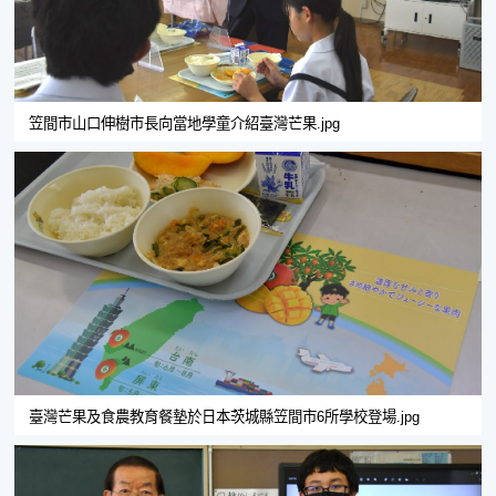
笠間市山口伸樹市長向當地學童介紹臺灣芒果.jpg
臺灣芒果及食農教育餐墊於日本茨城縣笠間市6所學校登場.jpg