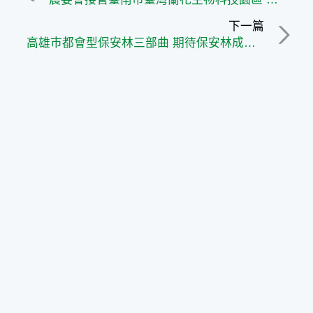
下一篇
高雄巿都會型保安林三部曲 期待保安林成為高雄巿的好「林」居