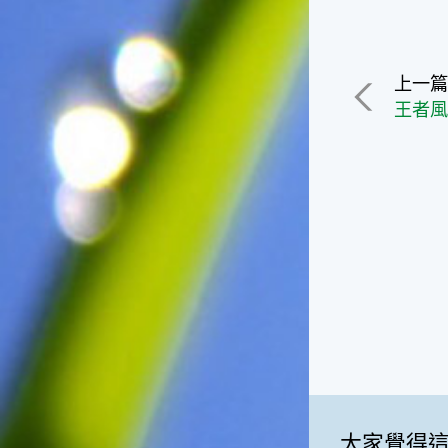
一般家庭在喜慶時常選用的水
果。在民間，人們相信吃了龍
眼肉，子孫會做大官，而且龍
上一
眼又稱為「福圓」，所以有句
俗諺是這麼說的：「食福圓生
王者風
子生孫中狀元」，可見龍眼在
民間流傳的說法中是種有「福
氣」的水果喔！◎節氣生活在
這個節氣裡，最重要的節日就
是八月八日的父親節了。或許
因為父親節不一定逢到星期日
的關係，父親節在感覺上似乎
沒有母親節來得熱絡。不過，
父親為家庭付出的辛苦與努力
可不亞於母親喔！小朋友應該
趁著一年一度的父親節，對爸
爸表達出心中的敬重與關愛，
相信平日辛勞的爸爸知道你的
心意後，一定會非常高興的。
◎節氣俗諺1.「雷打秋，年冬
大家覺得
高地半收，低地水漂流」這句