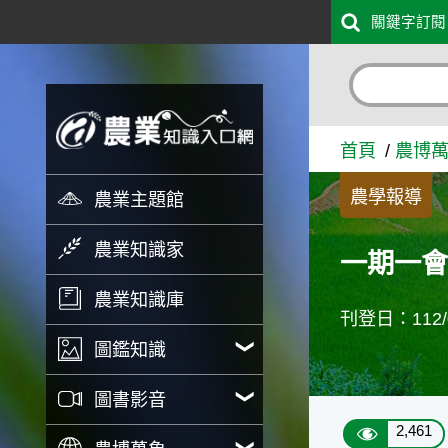
:::
關鍵字訂閱
跳到主要內容
一期一會玉荷包禮盒送禮首選
首頁
農博
農學報導
農業主題館
農業知識家
一期一會
農業知識庫
刊登日：112/0
圖鑑知識
圖書影音
2,461