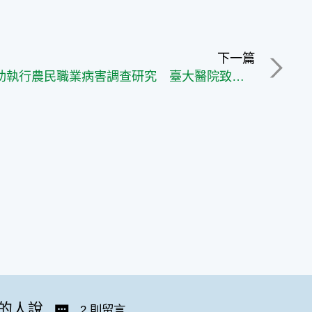
下一篇
縣府協助執行農民職業病害調查研究 臺大醫院致贈縣府感謝狀
的人說
2 則留言