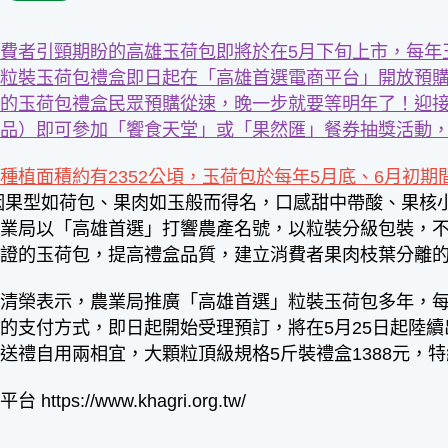
費者引頸期盼的高雄玉荷包即將於在5月下旬上市，每年
粒裝玉荷包禮盒即日起在「高雄首選電商平台」開放預購
的玉荷包禮盒民眾預購從速，晚一步就要等明年了！迎接母
商品）即可參加「饗食天堂」或「果然匯」餐券抽獎活動
種植面積約有2352公頃，玉荷包於每年5月底、6月初
因果型如荷包、果肉如玉般而得名，口感甜中帶酸、果核
農業局以「高雄首選」打響農產名號，以粒裝分級包裝，
認證的玉荷包，提高禮盒品質，建立消費者果肉枝葉分離
張清榮表示，農業局推廣「高雄首選」粒裝玉荷包多年，
的支付方式，即日起開始受理預訂，將在5月25日起陸續
送禮自用兩相宜，大顆粒頂級規格5斤裝禮盒1388元，特
ttps://www.khagri.org.tw/