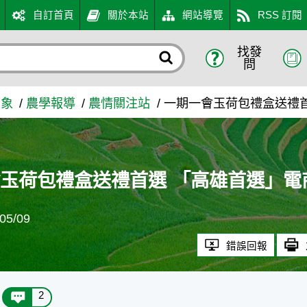
自訂首頁
關於本站
網站導覽
RSS 訂閱
找發
 「高雄首選」電商平台搶先
問
萬象
農學報導
農情關注站
一期一會玉荷包禮盒送禮
玉荷包禮盒送禮首選 「高雄首選」電
5/09
錯誤回報
2