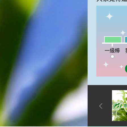
俗諺的意思是：立秋這一天如
果打雷，對二期水稻的收成會
有不好的影響。所以對農夫而
言，立秋日是十分忌諱打雷的
喔！2.「六月秋，快溜溜；七
月秋，秋後油」這句俗諺的意
思是：根據老一輩人的說法，
一級棒:20
我
如果立秋這一天是在農曆六
一級棒
月，則漁民的作業期會比較早
結束；如果「立秋日」在七
月，則天氣會持續穩定，今年
的捕魚季節就會比較長，而漁
民們的收入也會相對提高呢！