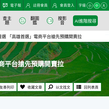
電子報
註冊會員
會員登入
字級
小
中
大
查主
翻圖
搜影
AI進階搜尋
預購開賣拉 - 農業知識入口
題
鑑
音
:::
首選 「高雄首選」電商平台搶先預購開賣拉
商平台搶先預購開賣拉
友善列印
收藏文章
以文找文
回列表頁