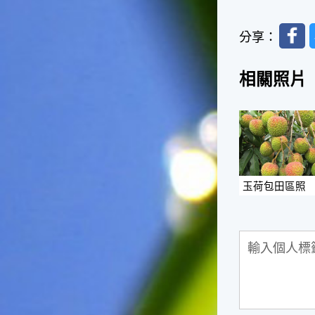
台灣屬於亞熱帶氣候，所以此
時的實際氣候和節氣名稱會不
Faceb
太一致，天氣依然十分炎熱，
分享：
大概要再經過兩個月後，才能
感受到明顯的季節改變。◎節
相關照片
氣小農夫我國以農立國，在大
暑過後，秋天的開始是以「立
秋」節氣為準。農夫們一定要
趕在立秋前後完成插秧工作，
否則再晚的話，就會影響稻作
的生長。因為二期稻作最怕的
是遇上低溫期，稻子會長不
好，所以選對時機插秧播種是
玉荷包田區照
很重要的。◎節氣小漁夫在這
個時節，台灣周圍海域的水溫
仍然偏高，所以此時的漁獲還
是多屬於暖水魚，例如東部的
海域可以捕獲到鮮美的立翅旗
魚，在高雄外海有小串、烏
賊，澎湖附近則有鰆、蝦可以
捕獲。◎節氣小園丁這個節氣
是龍眼的盛產期，「龍眼」是