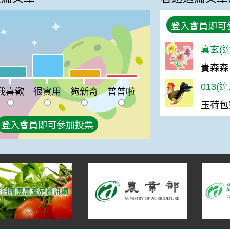
登入會員即可
真玄(達
很實用:40%
貴森森
%
喜歡:20%
夠新奇:14%
普普啦:6%
013(
我喜歡
很實用
夠新奇
普普啦
玉荷包
登入會員即可參加投票