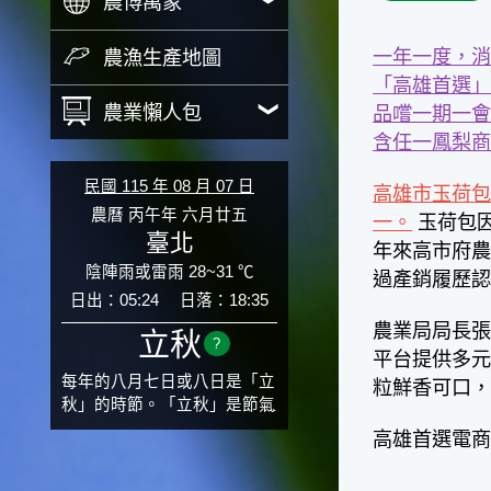
農博萬象
一年一度，消
農漁生產地圖
「高雄首選」
農業懶人包
品嚐一期一會
含任一鳳梨
民國 115 年 08 月 07 日
高雄市玉荷包
農曆 丙午年 六月廿五
一。
玉荷包
臺北
年來高市府
陰陣雨或雷雨 28~31 ℃
過產銷履歷
日出：05:24
日落：18:35
農業局局長
立秋
?
平台提供多元
每年的八月七日或八日是「立
粒鮮香可口，
秋」的時節。「立秋」是節氣
邁入秋涼的先聲，表示酷熱難
高雄首選電商平台 h
熬的夏天即將過去，涼爽舒適
的秋天就要來了。不過，由於