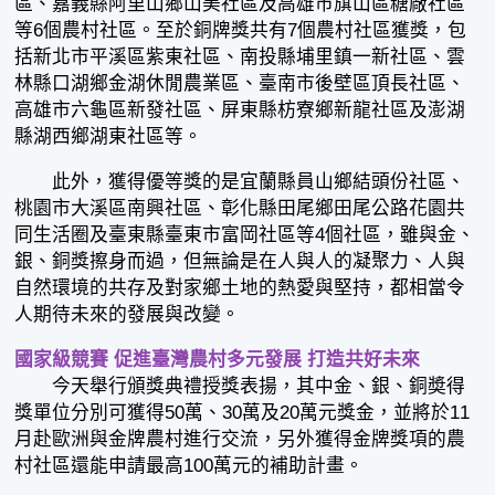
區、嘉義縣阿里山鄉山美社區及高雄市旗山區糖廠社區
等6個農村社區。至於銅牌獎共有7個農村社區獲獎，包
括新北市平溪區紫東社區、南投縣埔里鎮一新社區、雲
林縣口湖鄉金湖休閒農業區、臺南市後壁區頂長社區、
高雄市六龜區新發社區、屏東縣枋寮鄉新龍社區及澎湖
縣湖西鄉湖東社區等。
此外，獲得優等獎的是宜蘭縣員山鄉結頭份社區、
桃園市大溪區南興社區、彰化縣田尾鄉田尾公路花園共
同生活圈及臺東縣臺東市富岡社區等4個社區，雖與金、
銀、銅獎擦身而過，但無論是在人與人的凝聚力、人與
自然環境的共存及對家鄉土地的熱愛與堅持，都相當令
人期待未來的發展與改變。
國家級競賽 促進臺灣農村多元發展 打造共好未來
今天舉行頒獎典禮授獎表揚，其中金、銀、銅奬得
獎單位分別可獲得50萬、30萬及20萬元獎金，並將於11
月赴歐洲與金牌農村進行交流，另外獲得金牌獎項的農
村社區還能申請最高100萬元的補助計畫。