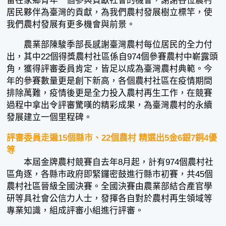
留在家鄉青年一個參與貢獻社會的機會，謝謝各位農村
居民夥伴為臺灣的貢獻，為我們農村發展樹立標竿，使
我們農村發展有更多機會與前景。
農業部陳駿季部長感謝臺灣農村每位居民的全力付
出，其中22個得獎農村社區係自974個參賽農村中嶄露頭
角，獲得評審委員肯定，皆足以成為臺灣農村典範。今
年的參賽數量更是創下新高，各個農村社區在疫情期間
排除萬難，疫情後更是全力投入農村再生工作，在競賽
過程中拿出令評審驚嘆的精彩成果，為臺灣農村的永續
發展建立一個里程碑。
評審委員走遍15個縣市、22個農村 精選出5金6銀7銅4優
等
本屆金牌農村競賽自去年8月起，計有974個農村社
區角逐，各縣市政府即緊鑼密鼓進行縣市初賽，共45個
農村社區晉級全國決賽。全國決賽由農業部結合產官學
研等具社會公信力人士，發揮各自對於農村再生領域等
專業知識，組成評審小組進行評審。