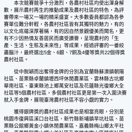
本次競賽競爭十分激烈，各農村社區均使出渾身解
數，展示農村再生的推動成果及農村社區的特色，為評
審帶來一場又一場的精采盛宴。大多數委員都認為各參
賽單位難分軒輊，各農村社區皆有其獨特的魅力，有的
以文化底蘊深厚著稱，有的因自然景觀優美而聞名，更
有不少因熱情友善居民而廣受讚譽，呈現農村的「生
產、生活、生態及未來性」等成果，經過評審的一番絞
盡腦汁，最終選出5金、6銀、7銅及4優等獎共22個得獎
農村社區。
從中脫穎而出奪得金牌的分別為宜蘭縣蘇澳鎮朝陽
社區、苗栗縣卓蘭鎮壢西坪休閒農業區、雲林縣古坑鄉
華南社區、臺東縣池上鄉萬安社區及花蓮縣光復鄉大全
社區等5個農村社區，多個農村社區更是第一次入圍決賽
就入手金牌，展現臺灣農村社區不容小覷的實力。
獲得銀牌獎的農村社區成果也是相當亮眼，分別是
桃園市復興區溪口台社區、新竹縣新埔鎮旱坑社區、苗
栗縣公館鄉黃金小鎮休閒農業區、嘉義縣梅山鄉太平社