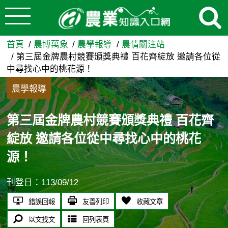
:::
跳到主要內容
第三屆金牌農村競賽頒獎典禮 
:::
首頁
農博萬象
農學報導
農情關注站
第三屆金牌農村競賽頒獎典禮 百花齊綻放 邀請各位從
中尋找心中的桃花源！
農學報導
第三屆金牌農村競賽頒獎典禮 百花齊
綻放 邀請各位從中尋找心中的桃花
源！
刊登日：113/09/12
錯誤回報
友善列印
收藏文章
以文找文
回列表頁