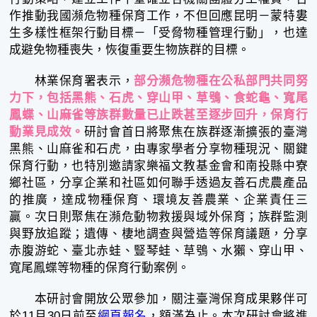
作推動我國瀕危物種保育工作，不但回應昆明－蒙特婁
生多樣性框架行動目標－「受脅物種管理行動」，也達
成避免物種喪失，恢復重要生物族群的目標。
林業保育署表示，
部分瀕危物種在公私部門共同努
力下，包括黑熊、石虎、穿山甲、草鴞、食蛇龜、寬尾
鳳蝶、山麻雀等族群數量已止跌甚至逐步回升，保育行
動業見成效。
研討會首日將聚焦在族群逐漸擴張的臺灣
黑熊、山麻雀和石虎，由專家學者分享物種現況、關鍵
保育行動，也特別邀請家樂福文教基金會和南投縣中寮
鄉社區，分享企業和社區如何聯手透過友善石虎農產品
的推廣，達成物種保育、環境友善農業、企業責任三
贏。次日則聚焦在瀕危動物救援與域外保育；族群監測
與野放追蹤；遺傳、棲地調查與營造等保育議題，分享
赤腹游蛇、臺北赤蛙、豎琴蛙、草鴞、水獺、穿山甲、
寬尾鳳蝶等物種的保育行動案例。
本研討會開放公眾參加，關注臺灣保育成果夥伴可
於11月30日前至
網頁報名
，額滿為止。本次研討會將進