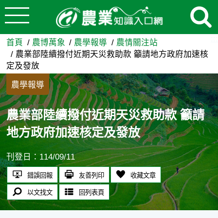
:::
跳到主要內容
農業部陸續撥付近期天災救助款
:::
首頁
農博萬象
農學報導
農情關注站
農業部陸續撥付近期天災救助款 籲請地方政府加速核
定及發放
農學報導
農業部陸續撥付近期天災救助款 籲請
地方政府加速核定及發放
刊登日：114/09/11
錯誤回報
友善列印
收藏文章
以文找文
回列表頁