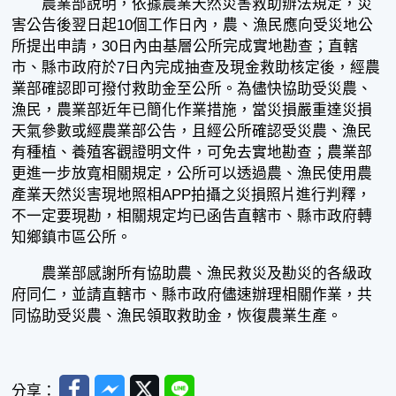
農業部說明，依據農業天然災害救助辦法規定，災
害公告後翌日起10個工作日內，農、漁民應向受災地公
所提出申請，30日內由基層公所完成實地勘查；直轄
市、縣市政府於7日內完成抽查及現金救助核定後，經農
業部確認即可撥付救助金至公所。為儘快協助受災農、
漁民，農業部近年已簡化作業措施，當災損嚴重達災損
天氣參數或經農業部公告，且經公所確認受災農、漁民
有種植、養殖客觀證明文件，可免去實地勘查；農業部
更進一步放寬相關規定，公所可以透過農、漁民使用農
產業天然災害現地照相APP拍攝之災損照片進行判釋，
不一定要現勘，相關規定均已函告直轄市、縣市政府轉
知鄉鎮市區公所。
農業部感謝所有協助農、漁民救災及勘災的各級政
府同仁，並請直轄市、縣市政府儘速辦理相關作業，共
同協助受災農、漁民領取救助金，恢復農業生產。
Facebook
Messenger
Twitter
Line
分享：