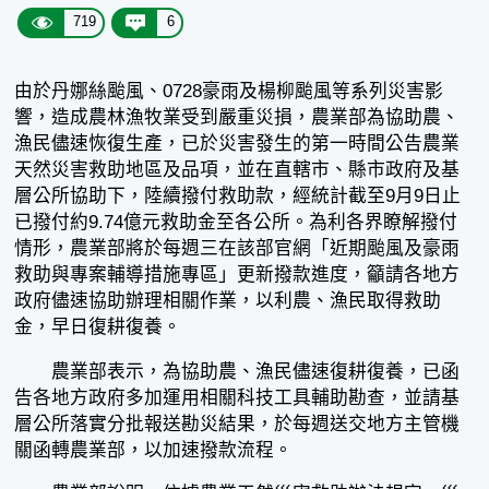
719
6
由於丹娜絲颱風、0728豪雨及楊柳颱風等系列災害影
響，造成農林漁牧業受到嚴重災損，農業部為協助農、
漁民儘速恢復生產，已於災害發生的第一時間公告農業
天然災害救助地區及品項，並在直轄市、縣市政府及基
層公所協助下，陸續撥付救助款，經統計截至9月9日止
已撥付約9.74億元救助金至各公所。為利各界瞭解撥付
情形，農業部將於每週三在該部官網「近期颱風及豪雨
救助與專案輔導措施專區」更新撥款進度，籲請各地方
政府儘速協助辦理相關作業，以利農、漁民取得救助
金，早日復耕復養。
農業部表示，為協助農、漁民儘速復耕復養，已函
告各地方政府多加運用相關科技工具輔助勘查，並請基
層公所落實分批報送勘災結果，於每週送交地方主管機
關函轉農業部，以加速撥款流程。