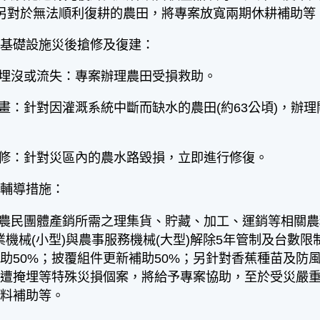
另對於無法順利復耕的農田，將專案放寬兩期休耕補助等
共基礎設施災後搶修及復建：
砂埋沒或流失：專案辦理農田受損救助。
計畫：針對因灌溉系統中斷而缺水的農田(約63公頃)，
搶修：針對災區內的農水路毀損，立即進行修復。
施輔導措施：
及農民團體產銷所需之理集貨、貯藏、加工、運銷等相關
業機械(小型)與農事服務機械(大型)解除5年管制及台數
助50%；披覆組件更新補助50%；另針對香蕉種苗及防
遭掩埋等特殊災損個案，將給予專案協助，至於受災嚴重明
肥料補助等。