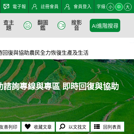
電子報
註冊會員
會員登入
字級
小
中
大
查主
翻圖
搜影
AI進階搜尋
專區 即時回復與協助農民全
題
鑑
音
:::
時回復與協助農民全力恢復生產及生活
助諮詢專線與專區 即時回復與協助
友善列印
收藏文章
以文找文
回列表頁