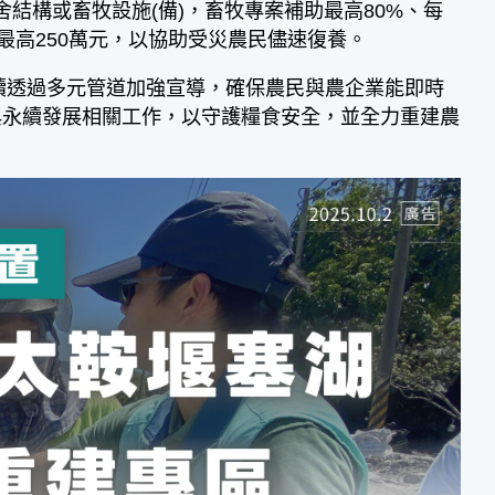
舍結構或畜牧設施(備)，畜牧專案補助最高80%、每
最高250萬元，以協助受災農民儘速復養。
持續透過多元管道加強宣導，確保農民與農企業能即時
與永續發展相關工作，以守護糧食安全，並全力重建農