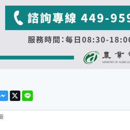
ook
Messenger
Twitter
Line