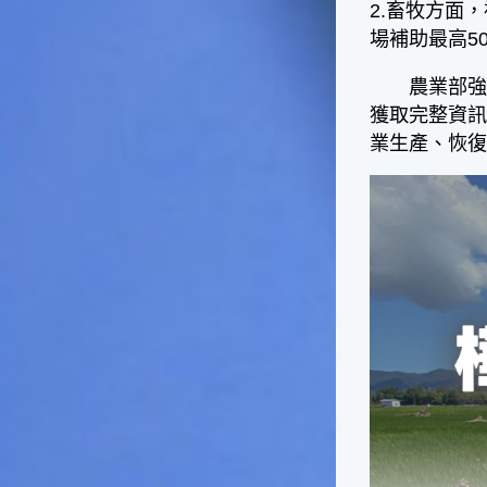
2.畜牧方面
一般家庭在喜慶時常選用的水
場補助最高5
果。在民間，人們相信吃了龍
眼肉，子孫會做大官，而且龍
農業部強調，
眼又稱為「福圓」，所以有句
俗諺是這麼說的：「食福圓生
獲取完整資
子生孫中狀元」，可見龍眼在
業生產、恢
民間流傳的說法中是種有「福
氣」的水果喔！◎節氣生活在
這個節氣裡，最重要的節日就
是八月八日的父親節了。或許
因為父親節不一定逢到星期日
的關係，父親節在感覺上似乎
沒有母親節來得熱絡。不過，
父親為家庭付出的辛苦與努力
可不亞於母親喔！小朋友應該
趁著一年一度的父親節，對爸
爸表達出心中的敬重與關愛，
相信平日辛勞的爸爸知道你的
心意後，一定會非常高興的。
◎節氣俗諺1.「雷打秋，年冬
高地半收，低地水漂流」這句