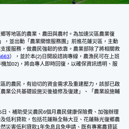
復鄉等地區的農業、農田與農村。為加速災區農業復
組」，並出動「農業關懷服務團」前進花蓮災區，主動
供支援服務，做農民強韌的依靠。農業部除了將相關救
6663
），並於本(2)日開設諮詢專線，農漁民可在上班
95(手機加02)，將由專人即時回復，以確保資訊透明、服
區的農民，有迫切的資金需求及重建壓力，該部已啟
「農業公共基礎設施災後搶修及復建」、「農業設施輔
5日、補助受災農民6個月農民健康保險費、加強辦理
助及低利貸款，包括花蓮縣全縣大豆、花蓮縣光復鄉農
然災害低利貸款1年免息且免申請、既有專案農貸延