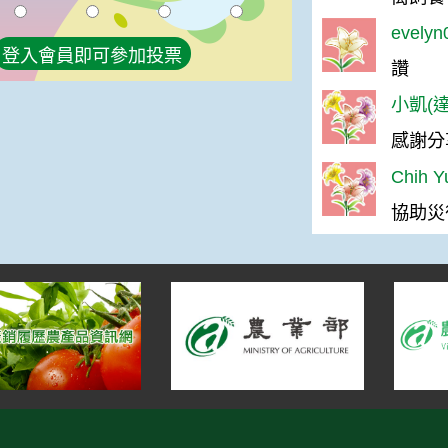
evely
登入會員即可參加投票
讚
小凱(達
感謝分
Chih 
協助災