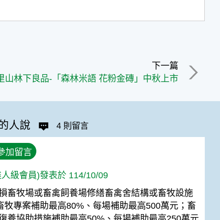
下一篇
里山林下良品-「森林米語 花粉金磚」中秋上市
的人說
4 則留言
參加留言
人級會員)發表於 114/10/09
損畜牧場或畜禽飼養場修繕畜禽舍結構或畜牧設施
，畜牧專案補助最高80%、每場補助最高500萬元；畜
復養協助措施補助最高50%、每場補助最高250萬元