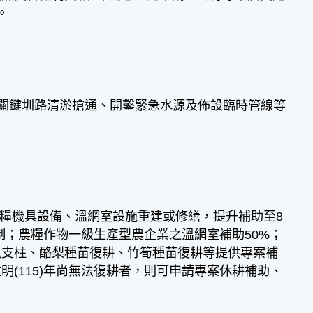
。
辦理關鍵圳路清淤搶通、開鑿緊急水源及佈設臨時管線等
農糧機具設備、溫網室設施重建或修繕，提升補助至8
限制；農糧作物一級生產型農企業之溫網室補助50%；
風支柱、酪梨種苗復耕、竹筍種苗復耕等提供專案補
(115)年尚無法復耕者，則可申請專案休耕補助、