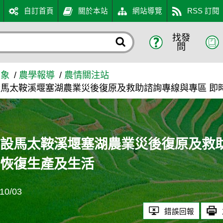
自訂首頁
關於本站
網站導覽
RSS 訂閱
找發
業災後復原及救助諮詢專線與
問
萬象
農學報導
農情關注站
馬太鞍溪堰塞湖農業災後復原及救助諮詢專線與專區 即
設馬太鞍溪堰塞湖農業災後復原及救
力恢復生產及生活
0/03
錯誤回報