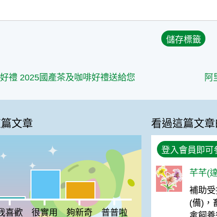
篇
好禮 2025國產茶及咖啡好禮送給您
阿
這篇文章
看過這篇文章
登入會員即可
芊芊(達
很實用:54%
夠新奇:32%
補助受
%
(備)
喜歡:4%
普普啦:0%
我喜歡
很實用
夠新奇
普普啦
禽飼養