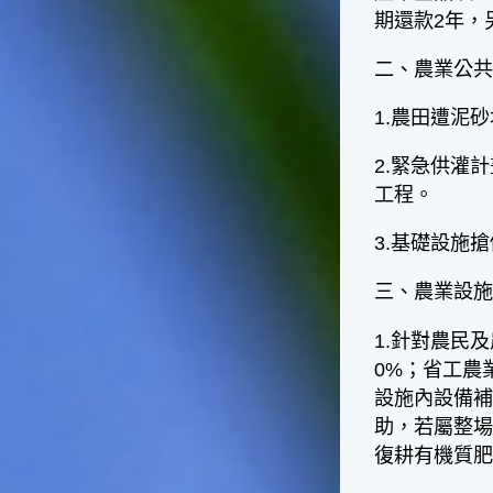
台灣屬於亞熱帶氣候，所以此
期還款2年，
時的實際氣候和節氣名稱會不
太一致，天氣依然十分炎熱，
二、農業公
大概要再經過兩個月後，才能
感受到明顯的季節改變。◎節
1.農田遭泥
氣小農夫我國以農立國，在大
暑過後，秋天的開始是以「立
2.緊急供灌
秋」節氣為準。農夫們一定要
趕在立秋前後完成插秧工作，
工程。
否則再晚的話，就會影響稻作
的生長。因為二期稻作最怕的
3.基礎設施
是遇上低溫期，稻子會長不
好，所以選對時機插秧播種是
三、農業設
很重要的。◎節氣小漁夫在這
個時節，台灣周圍海域的水溫
1.針對農民
仍然偏高，所以此時的漁獲還
0%；省工農
是多屬於暖水魚，例如東部的
設施內設備補
海域可以捕獲到鮮美的立翅旗
魚，在高雄外海有小串、烏
助，若屬整場
賊，澎湖附近則有鰆、蝦可以
復耕有機質
捕獲。◎節氣小園丁這個節氣
是龍眼的盛產期，「龍眼」是