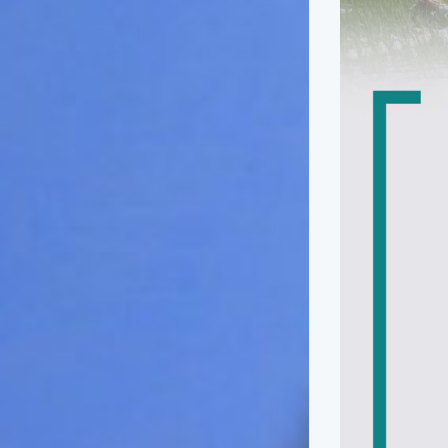
俗諺的意思是：立秋這一天如
果打雷，對二期水稻的收成會
有不好的影響。所以對農夫而
言，立秋日是十分忌諱打雷的
喔！2.「六月秋，快溜溜；七
月秋，秋後油」這句俗諺的意
思是：根據老一輩人的說法，
如果立秋這一天是在農曆六
月，則漁民的作業期會比較早
結束；如果「立秋日」在七
月，則天氣會持續穩定，今年
的捕魚季節就會比較長，而漁
民們的收入也會相對提高呢！