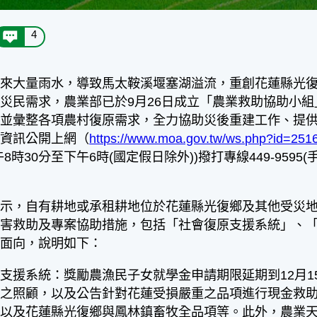
4
帶來大量雨水，導致馬太鞍溪堰塞湖溢流，重創花蓮縣光
災民需求，農業部已於9月26日成立「農業救助協助小
民並彙整各項農村復原需求，全力協助災後重建工作、提
施資訊公開上網（
https://www.moa.gov.tw/ws.php?id=251
8時30分至下午6時(國定假日除外))撥打專線449-95
，自有耕地或承租耕地位於花蓮縣光復鄉及其他受災地
災害救助及專案協助措施，包括「社會復原支援系統」、
大面向，說明如下：
支援系統：獎勵農漁民子女就學金申請期限延期到12月1
者之照顧，以及公告針對花蓮受損嚴重之品項進行現金救
以及花蓮縣光復鄉與鳳林鎮畜牧全品項等。此外，農業天