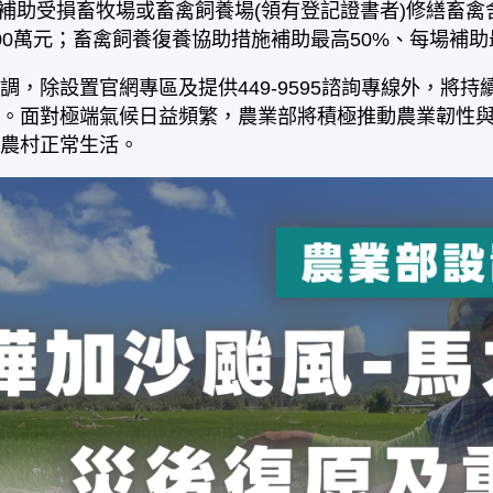
，補助受損畜牧場或畜禽飼養場(領有登記證書者)修繕畜禽
00萬元；畜禽飼養復養協助措施補助最高50%、每場補助
除設置官網專區及提供449-9595諮詢專線外，將
訊。面對極端氣候日益頻繁，農業部將積極推動農業韌性
復農村正常生活。