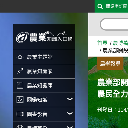
:::
關鍵字訂閱
跳到主要內容
農業部開設馬太鞍溪堰塞湖農
首頁
農博
農業部開設
農業主題館
農學報導
農業知識家
農業部開
農業知識庫
農民全
圖鑑知識
刊登日：114/1
圖書影音