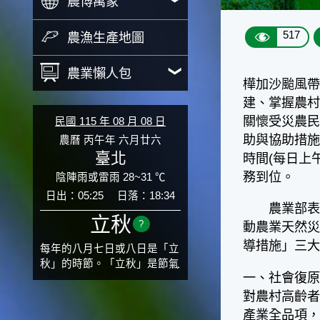
農博萬象
517
農漁生產地圖
農業懶人包
樺加沙颱風
建、掌握農村
關懷受災農
民國 115 年 08 月 08 日
助與協助措
農曆 丙午年 六月廿六
臺北
時間(每日上午
務到位。
陰陣雨或雷雨 28~31 ℃
日出：05:25
日落：18:34
農業部表示
立秋
?
動農業天然
導措施」三
每年的八月七日或八日是「立
秋」的時節。「立秋」是節氣
一、社會復原
邁入秋涼的先聲，表示酷熱難
熬的夏天即將過去，涼爽舒適
對農村高齡
的秋天就要來了。不過，由於
產業全品項，