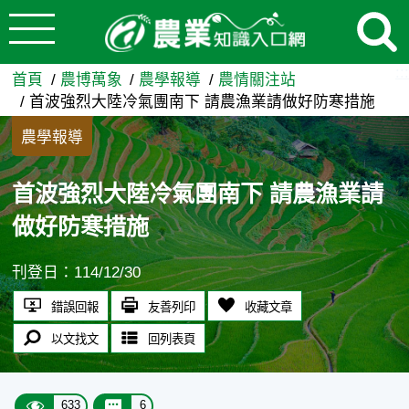
:::
跳到主要內容
首波強烈大陸冷氣團南下 請農
:::
首頁
農博萬象
農學報導
農情關注站
首波強烈大陸冷氣團南下 請農漁業請做好防寒措施
農學報導
首波強烈大陸冷氣團南下 請農漁業請
做好防寒措施
刊登日：114/12/30
錯誤回報
友善列印
收藏文章
以文找文
回列表頁
633
6