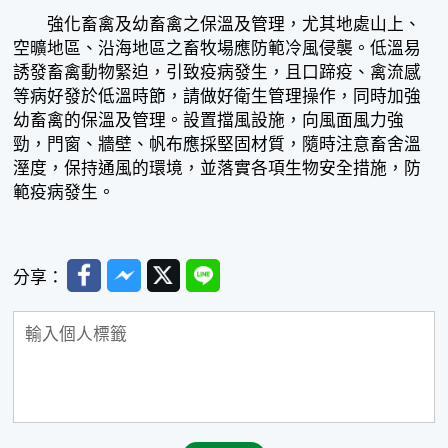
強化畜禽及幼畜禽之保溫及管理，尤其地處山上、
空曠地區、沿海地區之畜牧場應防範冷風侵襲。低溫易
誘發畜禽動物緊迫，引致疫病發生，且口蹄疫、禽流感
等病好發於低溫時節，請做好衛生管理操作，同時加強
幼畜禽的保溫及管理。設置擋風設施，向風面風力強
勁，門窗、牆壁、帆布應採堅固材質，隨時注意畜舍溫
溼度，保持通風的環境，並落實各項生物安全措施，防
範疫病發生。
Facebook
Messenger
Twitter
Line
分享：