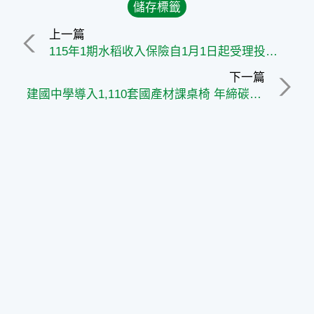
上一篇
115年1期水稻收入保險自1月1日起受理投保 請農友把握時間踴躍投保
下一篇
建國中學導入1,110套國產材課桌椅 年締碳匯26噸 開創永續教育新行動