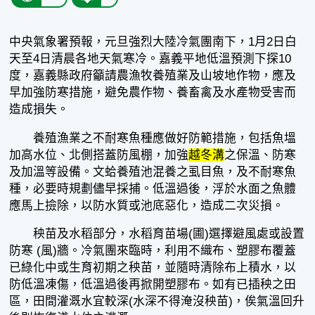
中央氣象署預報，元旦強烈大陸冷氣團南下，1月2日白
天至4日清晨各地天氣寒冷。嘉義平地低溫預測下探10
度，嘉義縣政府籲請農漁牧養殖業及山坡地作物，應及
早加強防寒措施，避免農作物、養畜禽及水產物受害而
造成損失。
養殖漁業之不耐寒魚種應做好防範措施，包括魚塭
加高水位、北側搭蓋防風棚，加強
越冬溝
之保溫、防寒
及加溫等設備。文蛤養殖池混養之虱目魚，及不耐寒魚
種，必要時規劃儘早採捕。低溫過後，浮於水面之魚體
應馬上撿除，以防水質或池底惡化，造成二次災損。
秧苗及水稻部分，水稻育苗場(圃)選擇避風處或設置
防寒 (風)牆。冷氣團來臨時，利用不織布、塑膠布覆蓋
已綠化中或生育初期之秧苗，並隨時清除布上積水，以
防低溫凍傷，低溫過後再掀開塑膠布。如有已插秧之田
區，田間灌溉水宜較深(水深不得淹沒秧苗)，俟氣溫回升