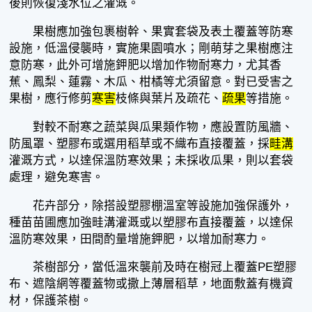
後則恢復淺水位之灌溉。
果樹應加強包裹樹幹、果實套袋及表土覆蓋等防寒
設施，低溫侵襲時，實施果園噴水；剛萌芽之果樹應注
意防寒，此外可增施鉀肥以增加作物耐寒力，尤其香
蕉、鳳梨、蓮霧、木瓜、柑橘等尤須留意。對已受害之
果樹，應行修剪
寒害
枝條與葉片及疏花、
疏果
等措施。
對較不耐寒之蔬菜與瓜果類作物，應設置防風牆、
防風罩、塑膠布或選用稻草或不織布直接覆蓋，採
畦溝
灌溉方式，以達保溫防寒效果；未採收瓜果，則以套袋
處理，避免寒害。
花卉部分，除搭設塑膠棚溫室等設施加強保護外，
種苗苗圃應加強畦溝灌溉或以塑膠布直接覆蓋，以達保
溫防寒效果，田間酌量增施鉀肥，以增加耐寒力。
茶樹部分，當低溫來襲前及時在樹冠上覆蓋PE塑膠
布、遮陰網等覆蓋物或撒上薄層稻草，地面敷蓋有機資
材，保護茶樹。