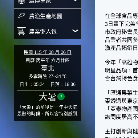
農博萬象
在全球食品專
農漁生產地圖
3日畫下完美
農業懶人包
市政府秘書長
品業者共同參
漁產品拓銷
民國 115 年 08 月 06 日
農曆 丙午年 六月廿四
今年「高雄
臺北
明星品項，首
多雲時陰 27~34 ℃
合台灣特色
日出：05:24
日落：18:36
「匯通果菜
大暑
?
棗透過與東
「大暑」的前後是一年中天氣
「亞泰物產
最熱的時候，所以會特別感到
詢問度居高
氣候炙熱難耐。有句俗話「小
暑大暑無君子」，它的意思是
主打創新與
說：小暑、大暑這兩個節氣的