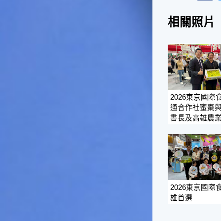
影響很大。☆節氣小漁夫在這
相關照片
個時節，台灣周圍的海域大多
佈滿暖水魚群，如：東北海域
有魷魚，基隆外海有小卷、赤
宗，彰化海域則有黃鰭鯛等漁
獲。這些都是漁夫們漁獲的重
點海域喔！不過，夏天吃海鮮
除了享受美味之外，一定要相
當重視保鮮和衛生的問題，因
2026東京國際
為溫度太高容易發生食物腐
通合作社蜜棗
化、變質的問題。若是吃了不
書長及高雄農
新鮮、不乾淨的東西，可是會
生病的喲！☆節氣小園丁有句
話說「大暑吃鳳梨」，表示這
個時節的鳳梨最好吃，味道最
甜美，是品嚐的好時機喔！鳳
梨不僅是水果，它也被當成烹
調菜餚時的甜美食材，十分可
2026東京國際
口。鳳梨的閩南語發音和「旺
雄首選
來」雷同，所以也被用來作為
祈求平安吉祥、生意興隆的象