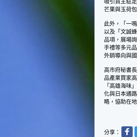
吸引買主駐
天氣十分酷熱，很多人因為熱
到受不了，就不顧面子把衣服
芒果與玉荷
脫掉，這樣子不但不禮貌，也
失去君子風範了。在夏天裡，
此外，「一
午後下場雷陣雨是稀鬆平常
以及「文誠
的，不過如果連著好幾天都沒
品項，展場
有下雷陣雨的話，可就要注意
天氣預報，看看是否有颱風要
手禮等多元
來了，並且做好防颱準備。因
外銷導向與
為這個時節是颱風最頻繁的時
節，而這種情形是颱風即將大
高市府秘書
舉來襲的警訊喔！☆節氣小農
品產業買家
夫這個時節是二期水稻插秧的
好時機，所以田區所需要的水
「高雄海味
量會增加，如果在這時候發生
化與日本通
乾旱缺水的情形，就會迫使農
略，協助在
夫們休耕。相反的，如果因颱
風來襲帶來過多的雨水，就會
毀掉農夫們辛苦栽種的作物。
所以民間有「大暑大落大死，
Faceb
無落無死」這句諺語，表示大
分享：
暑時節的雨水量對稻作的生長