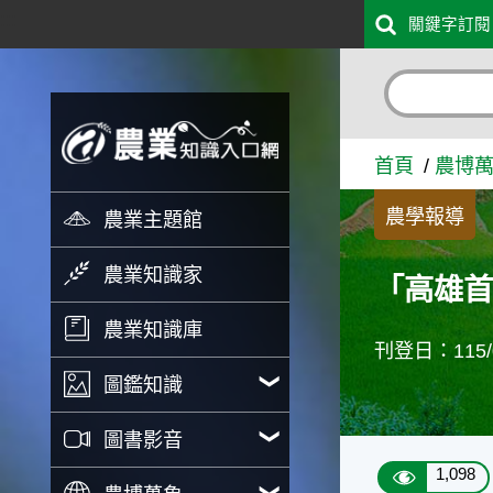
:::
關鍵字訂閱
跳到主要內容
「高雄首選」攜手「高雄海味
首頁
農博
農學報導
農業主題館
農業知識家
「高雄首
農業知識庫
刊登日：115/0
圖鑑知識
圖書影音
1,098