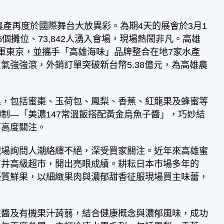
農產再度於國際舞台大放異彩。為期4天的展會於3月1
6個攤位、73,842人湧入會場，現場熱鬧非凡。高雄
軍東京，並攜手「高雄海味」品牌整合在地7家水產
強強滾，外銷訂單突破新台幣5.38億元，為高雄農
果，包括蜜棗、玉荷包、鳳梨、香蕉、紅龍果及蜂蜜等
制—「美濃147常溫飯搭配黃金烏魚子醬」，巧妙結
商高度關注。
現場詢問人潮絡繹不絕，深受買家關注。近年來高雄蜜
石井高級超市，開出亮眼成績。耕耘日本市場多年的
優質鮮果，以細緻果肉與濃郁甜香征服現場買主味蕾，
粒醬及有機果汁蒟蒻，結合健康概念與濃郁風味，成功