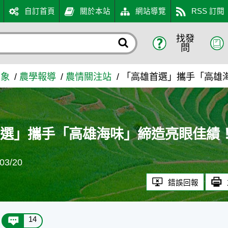
自訂首頁
關於本站
網站導覽
RSS 訂閱
找發
」締造亮眼佳績！ 外銷訂單突
問
萬象
農學報導
農情關注站
「高雄首選」攜手「高雄海
選」攜手「高雄海味」締造亮眼佳績！ 
3/20
錯誤回報
14