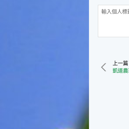
徵。☆節氣生活大暑節氣裡，
重要的民俗節慶首推農曆六月
十五日的「半年節」。由於農
曆六月十五日是全年的一半，
所以在這一天拜完神明後，全
家會一起吃「半年圓」，而
「半年圓」是用糯米磨成粉再
和上紅麵搓成的，大多會煮成
甜食來品嚐，象徵意義是團圓
與甜蜜喔！☆節氣俗諺1.「大
上一篇
暑熱不透，大水風颱到」這句
俗諺的意思是：大暑這一天如
果不熱，就表示氣候不順，今
年內必須特別注意水災或風
災，以免影響到農作物的收成
喔！2.「熱在大小暑，好有雷
陣雨」這句俗諺的意思是：
大、小暑時節，炎夏天氣常常
熱得讓人受不了，還好常會有
午後雷陣雨出現，藉此舒緩了
炎夏所帶來的酷熱。