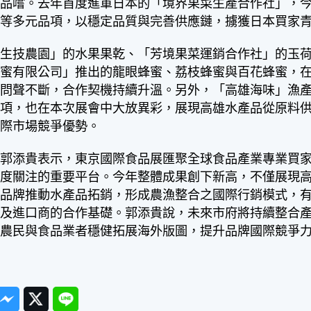
足品嚐。去年首度進軍日本的「境界果菜生產合作社」，
包等多元品項，以穩定品質與完善供應鏈，擄獲日本買家
鳴生技農園」的水果果乾、「芳境果菜運銷合作社」的玉
蜂蜜有限公司」推出的龍眼蜂蜜、荔枝蜂蜜與百花蜂蜜，
詢問聲不斷，合作契機持續升溫。另外，「高雄海味」漁
品項，也在本次展會中大放異彩，展現高雄水產品從原料
國際市場競爭優勢。
長郭添貴表示，東京國際食品展匯聚全球食品產業專業買
高度關注的重要平台。今年整體成果創下新高，不僅展現
」品牌推動水產品拓銷，形成農漁整合之國際行銷模式，
路及進口商的合作基礎。郭添貴說，未來市府將持續整合
地農民與食品業者穩健拓展海外版圖，提升品牌國際競爭
ook
Messenger
Twitter
Line