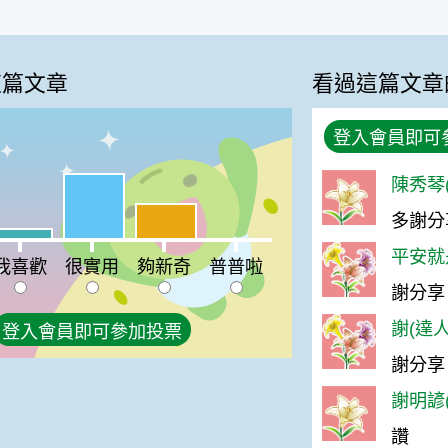
這篇文章
看過這篇文章
登入會員即可
陳秀琴(
很實用:59%
夠新奇:32%
多謝分
喜歡:9%
普普啦:0%
平安就是
我喜歡
很實用
夠新奇
普普啦
謝分享
謝(達人
登入會員即可參加投票
謝分享
謝明諺(
讚