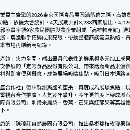
業買主齊聚的2026東京國際食品展圓滿落幕之際，高雄
句點，依據大會統計，4天展期共計3,238商家展出、4,02
郭添貴率領9家農民團體與農企業組成「高雄物產館」進
展，農漁聯手拓銷成果亮眼，帶動整體商談氣氛熱絡、買氣
日本市場再創新高紀錄。
物產館」火力全開，端出最具代表性的鮮果與多元加工成
次參展的「定芳食品股份有限公司」帶來話題新品米濃御
食材與即食便利概念，成為展場吸睛焦點，吸引日本通路
生產合作社」帶來鮮甜爽脆的蜜棗，再度成為展場焦點，
京電視台合作推廣，人氣逐年攀升，今年更首度上架成城
國際有限公司」則帶來鳳梨、香蕉、芒果與紅龍果等高雄
不下。
健康的「陳稼莊自然農園有限公司」推出桑椹荔枝玫瑰果