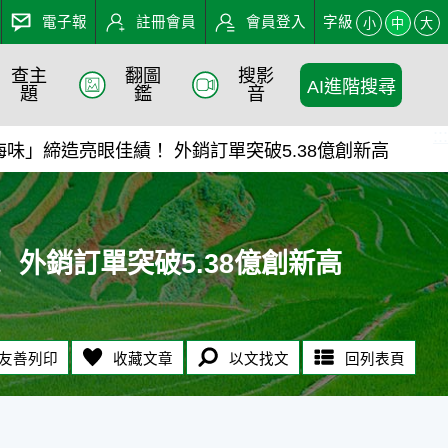
電子報
註冊會員
會員登入
字級
小
中
大
查主
翻圖
搜影
AI進階搜尋
破5.38億創新高 - 農業
題
鑑
音
:::
味」締造亮眼佳績！ 外銷訂單突破5.38億創新高
外銷訂單突破5.38億創新高
友善列印
收藏文章
以文找文
回列表頁