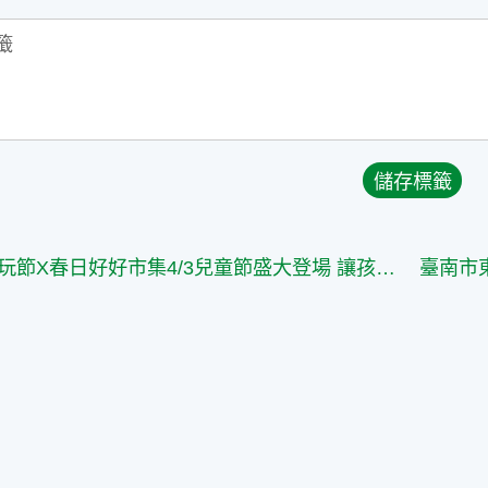
凱道農玩節X春日好好市集4/3兒童節盛大登場 讓孩子在玩樂實踐食農教育、支持臺灣農業