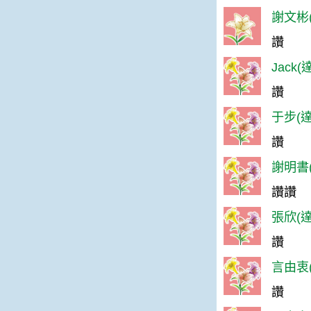
謝文彬(
讚
Jack
讚
于步(達
讚
謝明書(
讚讚
張欣(達
讚
言由衷(
讚