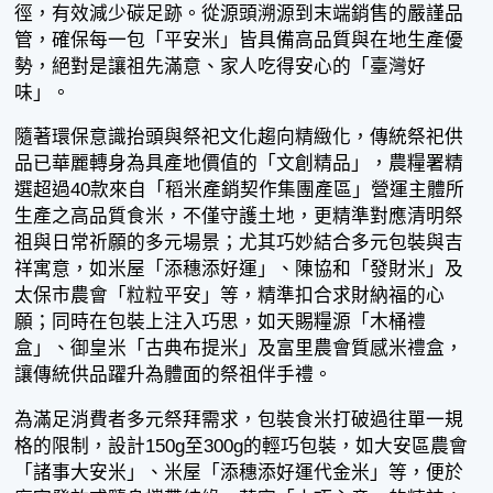
徑，有效減少碳足跡。從源頭溯源到末端銷售的嚴謹品
管，確保每一包「平安米」皆具備高品質與在地生產優
勢，絕對是讓祖先滿意、家人吃得安心的「臺灣好
味」。
隨著環保意識抬頭與祭祀文化趨向精緻化，傳統祭祀供
品已華麗轉身為具產地價值的「文創精品」，農糧署精
選超過40款來自「稻米產銷契作集團產區」營運主體所
生產之高品質食米，不僅守護土地，更精準對應清明祭
祖與日常祈願的多元場景；尤其巧妙結合多元包裝與吉
祥寓意，如米屋「添穗添好運」、陳協和「發財米」及
太保市農會「粒粒平安」等，精準扣合求財納福的心
願；同時在包裝上注入巧思，如天賜糧源「木桶禮
盒」、御皇米「古典布提米」及富里農會質感米禮盒，
讓傳統供品躍升為體面的祭祖伴手禮。
為滿足消費者多元祭拜需求，包裝食米打破過往單一規
格的限制，設計150g至300g的輕巧包裝，如大安區農會
「諸事大安米」、米屋「添穗添好運代金米」等，便於