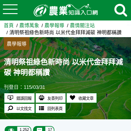
:::
跳到主要內容
清明祭祖綠色新時尚 以米代金
:::
首頁
農博萬象
農學報導
農情關注站
清明祭祖綠色新時尚 以米代金拜拜減碳 神明都稱讚
農學報導
清明祭祖綠色新時尚 以米代金拜拜減
碳 神明都稱讚
刊登日：115/03/31
錯誤回報
友善列印
收藏文章
以文找文
回列表頁
1,252
17