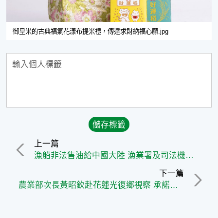
御皇米的古典福氣花漾布提米禮，傳達求財納福心願.jpg
上一篇
漁船非法售油給中國大陸 漁業署及司法機關持續查處
下一篇
農業部次長黃昭欽赴花蓮光復鄉視察 承諾加速推動災後復耕與農遊復甦