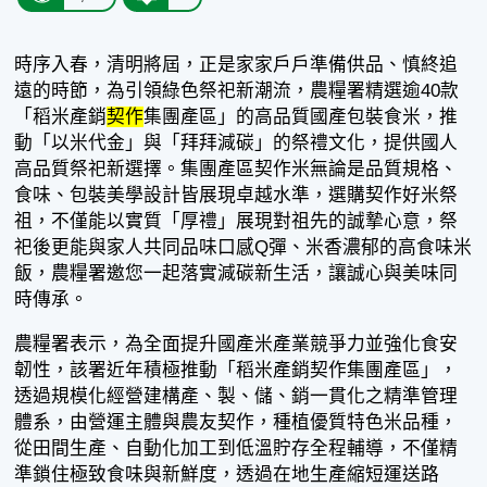
時序入春，清明將屆，正是家家戶戶準備供品、慎終追
遠的時節，為引領綠色祭祀新潮流，農糧署精選逾40款
「稻米產銷
契作
集團產區」的高品質國產包裝食米，推
動「以米代金」與「拜拜減碳」的祭禮文化，提供國人
高品質祭祀新選擇。集團產區契作米無論是品質規格、
食味、包裝美學設計皆展現卓越水準，選購契作好米祭
祖，不僅能以實質「厚禮」展現對祖先的誠摯心意，祭
祀後更能與家人共同品味口感Q彈、米香濃郁的高食味米
飯，農糧署邀您一起落實減碳新生活，讓誠心與美味同
時傳承。
農糧署表示，為全面提升國產米產業競爭力並強化食安
韌性，該署近年積極推動「稻米產銷契作集團產區」，
透過規模化經營建構產、製、儲、銷一貫化之精準管理
體系，由營運主體與農友契作，種植優質特色米品種，
從田間生產、自動化加工到低溫貯存全程輔導，不僅精
準鎖住極致食味與新鮮度，透過在地生產縮短運送路