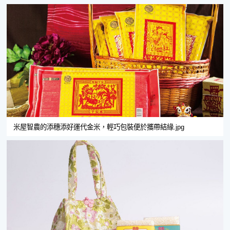
米屋智農的添穗添好運代金米，輕巧包裝便於攜帶結緣.jpg