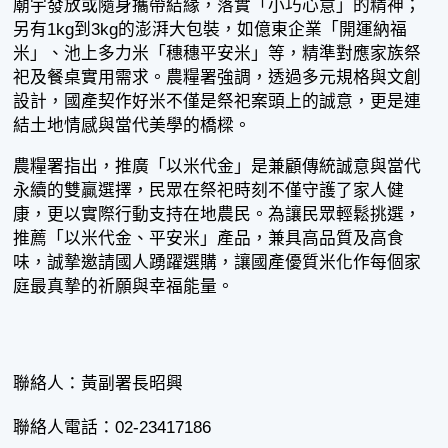
廟宇發放或隨身攜帶結緣，落實「小巧心意」的精神；
另有1kg到3kg的澎湃大包裝，如億東企業「開運納福
米」、池上多力米「穗穗平安米」等，精準對應家族祭
祀及餐桌實用需求。農糧署強調，透過多元規格與文創
設計，國產契作好米不僅是祭祀案頭上的誠意，更是連
結土地情感與當代美學的橋樑。
農糧署指出，推廣「以米代金」是兼顧傳統誠意與當代
永續的雙贏選擇，民眾在祭祀時刻不僅守護了家人健
康，更以實際行動支持在地農民。為讓民眾輕鬆挑選，
推薦「以米代金、平安米」產品，兼具高品質及高食
味，誠摯邀請國人踴躍選購，讓國產優質米化作每個家
庭最真摯的祈願與幸福能量。
聯絡人：黃副署長昭興
聯絡人電話：02-23417186