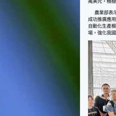
萬美元，積
台灣屬於亞熱帶氣候，所以此
時的實際氣候和節氣名稱會不
農業部表示
太一致，天氣依然十分炎熱，
大概要再經過兩個月後，才能
成功推廣應用
感受到明顯的季節改變。◎節
自動化生產
氣小農夫我國以農立國，在大
場，強化我
暑過後，秋天的開始是以「立
秋」節氣為準。農夫們一定要
趕在立秋前後完成插秧工作，
否則再晚的話，就會影響稻作
的生長。因為二期稻作最怕的
是遇上低溫期，稻子會長不
好，所以選對時機插秧播種是
很重要的。◎節氣小漁夫在這
個時節，台灣周圍海域的水溫
仍然偏高，所以此時的漁獲還
是多屬於暖水魚，例如東部的
海域可以捕獲到鮮美的立翅旗
魚，在高雄外海有小串、烏
賊，澎湖附近則有鰆、蝦可以
捕獲。◎節氣小園丁這個節氣
是龍眼的盛產期，「龍眼」是