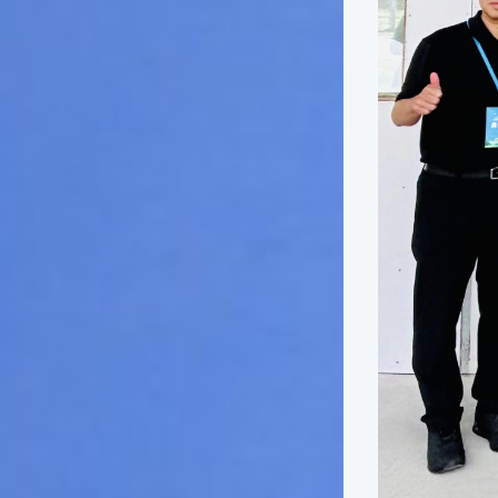
俗諺的意思是：立秋這一天如
果打雷，對二期水稻的收成會
有不好的影響。所以對農夫而
言，立秋日是十分忌諱打雷的
喔！2.「六月秋，快溜溜；七
月秋，秋後油」這句俗諺的意
思是：根據老一輩人的說法，
如果立秋這一天是在農曆六
月，則漁民的作業期會比較早
結束；如果「立秋日」在七
月，則天氣會持續穩定，今年
的捕魚季節就會比較長，而漁
民們的收入也會相對提高呢！