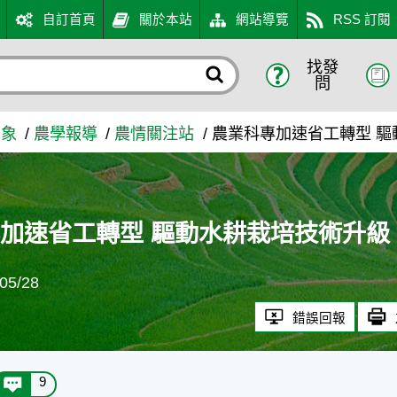
自訂首頁
關於本站
網站導覽
RSS 訂閱
找發
水耕栽培技術升級 - 農業知
問
萬象
農學報導
農情關注站
農業科專加速省工轉型 驅
加速省工轉型 驅動水耕栽培技術升級
5/28
錯誤回報
9