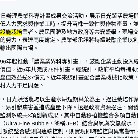
日辦理農業科專計畫成果交流活動，展示日光蔬活農場
降低人力需求與作業工時，提升苗株一致性與作物產量，
、
設施栽培
業者、農民團體及地方政府等共襄盛舉，現場
型的努力，表達高度肯定。農業部承諾將持續鼓勵企業以
步輸出國際市場。
6年起推動「農業業界科專計畫」，鼓勵企業主動投入經
價值，近5年共完成76件計畫。經統計，政府平均每補助1元
產值效益逾37億元。近年來該計畫配合農業機械化政策
農村人力不足問題。
，日光蔬活農場以生產水耕短期葉菜為主，過往栽培作業
常，易引發病害並造成產量下降。透過政府資源挹注，開
監測系統共3項創新成果，其中自動移植機整合多項自動化
Ultra-Fine Bubble，簡稱UFB）結合臭氧與次
測系統整合感測與遠端控制，則實現即時監控與異常警示