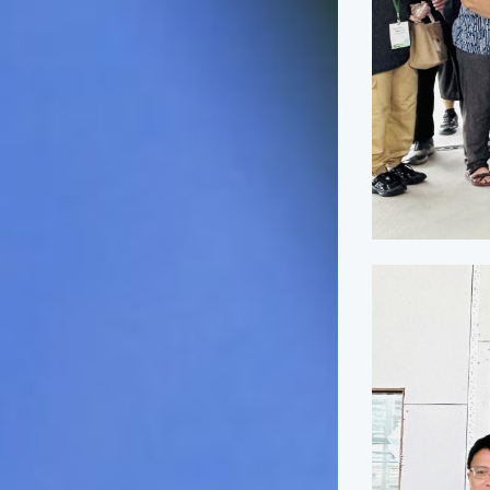
一般家庭在喜慶時常選用的水
果。在民間，人們相信吃了龍
眼肉，子孫會做大官，而且龍
眼又稱為「福圓」，所以有句
俗諺是這麼說的：「食福圓生
子生孫中狀元」，可見龍眼在
民間流傳的說法中是種有「福
氣」的水果喔！◎節氣生活在
這個節氣裡，最重要的節日就
是八月八日的父親節了。或許
因為父親節不一定逢到星期日
的關係，父親節在感覺上似乎
沒有母親節來得熱絡。不過，
父親為家庭付出的辛苦與努力
可不亞於母親喔！小朋友應該
趁著一年一度的父親節，對爸
爸表達出心中的敬重與關愛，
相信平日辛勞的爸爸知道你的
心意後，一定會非常高興的。
◎節氣俗諺1.「雷打秋，年冬
高地半收，低地水漂流」這句