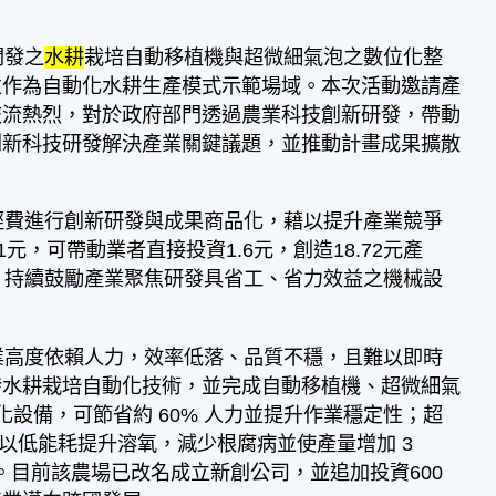
開發之
水耕
栽培自動移植機與超微細氣泡之數位化整
並作為自動化水耕生產模式示範場域。本次活動邀請產
交流熱烈，對於政府部門透過農業科技創新研發，帶動
創新科技研發解決產業關鍵議題，並推動計畫成果擴散
費進行創新研發與成果商品化，藉以提升產業競爭
，可帶動業者直接投資1.6元，創造18.72元產
，持續鼓勵產業聚焦研發具省工、省力效益之機械設
高度依賴人力，效率低落、品質不穩，且難以即時
發水耕栽培自動化技術，並完成自動移植機、超微細氣
設備，可節省約 60% 人力並提升作業穩定性；超
氯酸水，以低能耗提升溶氧，減少根腐病並使產量增加 3
。目前該農場已改名成立新創公司，並追加投資600