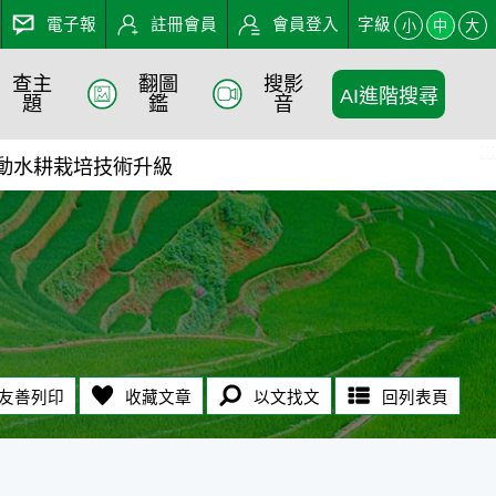
電子報
註冊會員
會員登入
字級
小
中
大
查主
翻圖
搜影
AI進階搜尋
識入口網
題
鑑
音
:::
動水耕栽培技術升級
友善列印
收藏文章
以文找文
回列表頁