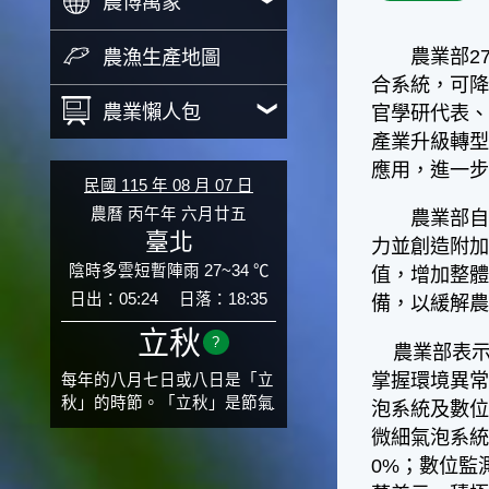
農博萬象
農業部27
農漁生產地圖
合系統，可
農業懶人包
官學研代表
產業升級轉
應用，進一
民國 115 年 08 月 07 日
農曆 丙午年 六月廿五
農業部自9
臺北
力並創造附加
陰時多雲短暫陣雨 27~34 ℃
值，增加整體
日出：05:24
日落：18:35
備，以緩解
立秋
?
農業部表示
掌握環境異
每年的八月七日或八日是「立
秋」的時節。「立秋」是節氣
泡系統及數位
邁入秋涼的先聲，表示酷熱難
微細氣泡系統（
熬的夏天即將過去，涼爽舒適
0%；數位監
的秋天就要來了。不過，由於