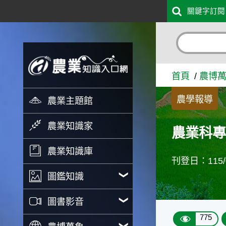
:::
關鍵字訂閱
跳到主要內容
農業科專加速省工轉型 驅動
首頁
農博
農學報導
農業主題館
農業知識家
農業科專
農業知識庫
刊登日：115/0
圖鑑知識
圖書影音
775