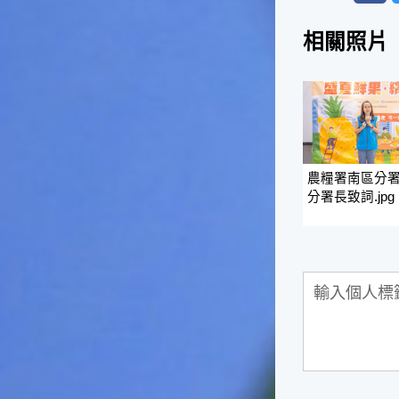
一般家庭在喜慶時常選用的水
果。在民間，人們相信吃了龍
相關照片
眼肉，子孫會做大官，而且龍
眼又稱為「福圓」，所以有句
俗諺是這麼說的：「食福圓生
子生孫中狀元」，可見龍眼在
民間流傳的說法中是種有「福
氣」的水果喔！◎節氣生活在
這個節氣裡，最重要的節日就
農糧署南區分
是八月八日的父親節了。或許
分署長致詞.jpg
因為父親節不一定逢到星期日
的關係，父親節在感覺上似乎
沒有母親節來得熱絡。不過，
父親為家庭付出的辛苦與努力
可不亞於母親喔！小朋友應該
趁著一年一度的父親節，對爸
爸表達出心中的敬重與關愛，
相信平日辛勞的爸爸知道你的
心意後，一定會非常高興的。
◎節氣俗諺1.「雷打秋，年冬
高地半收，低地水漂流」這句