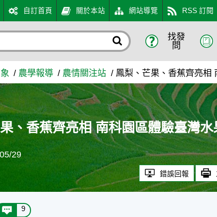
自訂首頁
關於本站
網站導覽
RSS 訂閱
找發
科園區體驗臺灣水果鮮甜風味 
問
萬象
農學報導
農情關注站
鳳梨、芒果、香蕉齊亮相
果、香蕉齊亮相 南科園區體驗臺灣水
5/29
錯誤回報
9