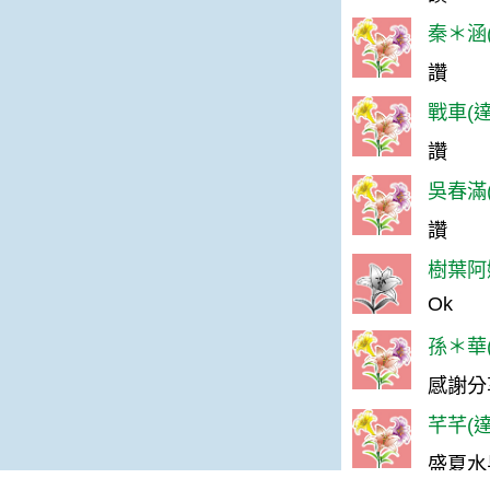
秦＊涵(
讚
戰車(達
讚
吳春滿(
讚
樹葉阿嬤
Ok
孫＊華(
感謝分
芊芊(達
盛夏水