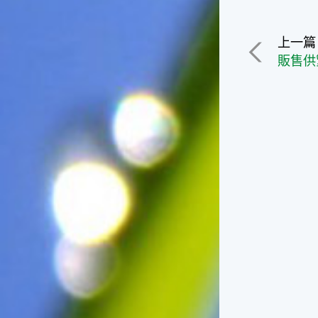
俗諺的意思是：立秋這一天如
果打雷，對二期水稻的收成會
有不好的影響。所以對農夫而
上一篇
言，立秋日是十分忌諱打雷的
喔！2.「六月秋，快溜溜；七
月秋，秋後油」這句俗諺的意
思是：根據老一輩人的說法，
如果立秋這一天是在農曆六
月，則漁民的作業期會比較早
結束；如果「立秋日」在七
月，則天氣會持續穩定，今年
的捕魚季節就會比較長，而漁
民們的收入也會相對提高呢！