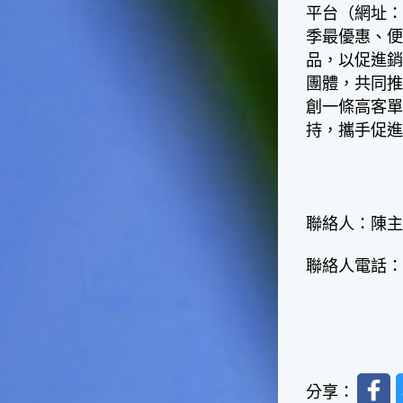
台灣屬於亞熱帶氣候，所以此
平台（網址
時的實際氣候和節氣名稱會不
季最優惠、
太一致，天氣依然十分炎熱，
品，以促進銷
大概要再經過兩個月後，才能
感受到明顯的季節改變。◎節
團體，共同
氣小農夫我國以農立國，在大
創一條高客
暑過後，秋天的開始是以「立
持，攜手促
秋」節氣為準。農夫們一定要
趕在立秋前後完成插秧工作，
否則再晚的話，就會影響稻作
的生長。因為二期稻作最怕的
是遇上低溫期，稻子會長不
聯絡人：陳
好，所以選對時機插秧播種是
很重要的。◎節氣小漁夫在這
聯絡人電話：04
個時節，台灣周圍海域的水溫
仍然偏高，所以此時的漁獲還
是多屬於暖水魚，例如東部的
海域可以捕獲到鮮美的立翅旗
魚，在高雄外海有小串、烏
賊，澎湖附近則有鰆、蝦可以
Faceb
捕獲。◎節氣小園丁這個節氣
分享：
是龍眼的盛產期，「龍眼」是