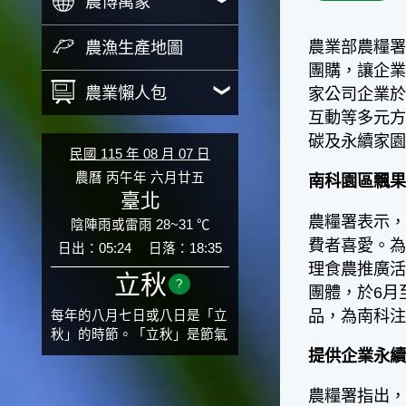
農博萬象
農業部農糧
農漁生產地圖
團購，讓企業
農業懶人包
家公司企業
互動等多元
碳及永續家
民國 115 年 08 月 07 日
農曆 丙午年 六月廿五
南科園區飄果
臺北
農糧署表示
陰陣雨或雷雨 28~31 ℃
費者喜愛。
日出：05:24
日落：18:35
理食農推廣
立秋
?
團體，於6月
品，為南科
每年的八月七日或八日是「立
秋」的時節。「立秋」是節氣
邁入秋涼的先聲，表示酷熱難
提供企業永續
熬的夏天即將過去，涼爽舒適
的秋天就要來了。不過，由於
農糧署指出