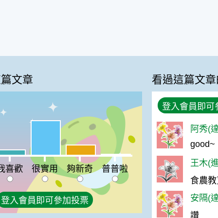
這篇文章
看過這篇文章
登入會員即可
很實用:65%
阿秀(達
good~
夠新奇:19%
喜歡:10%
普普啦:2%
王木(進
我喜歡
很實用
夠新奇
普普啦
食農教
安隔(達
登入會員即可參加投票
讚