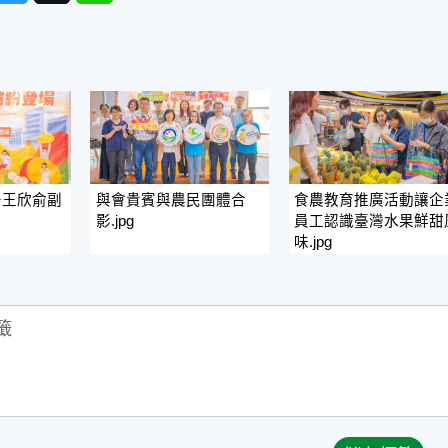
署王欣俞副
與會貴賓與農民團體合
食農教育推廣活動讓企
影.jpg
員工認識臺灣水果鮮甜
味.jpg