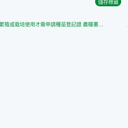
販售供繁殖或栽培使用才需申請種苗登記證 農糧署將持續督導地方統一標準以保障農民權益