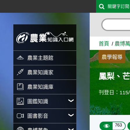
:::
關鍵字訂閱
跳到主要內容
鳳梨、芒果、香蕉齊亮相 南
首頁
農博
農學報導
農業主題館
農業知識家
鳳梨、芒
農業知識庫
刊登日：115/0
圖鑑知識
圖書影音
763