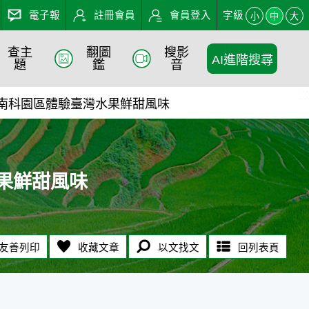
電子報
註冊會員
會員登入
字級
小
中
大
查主
翻圖
搜影
AI進階搜尋
- 農業知識入口網
題
鑑
音
:::
 南科園區體驗臺灣水果鮮甜風味
果鮮甜風味
友善列印
收藏文章
以文找文
回列表頁