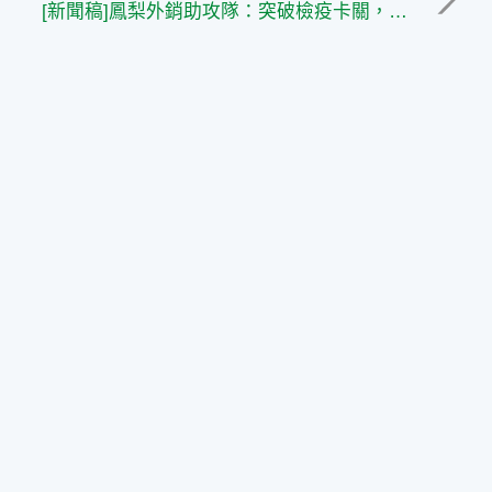
[新聞稿]鳳梨外銷助攻隊：突破檢疫卡關，拓展外銷之路