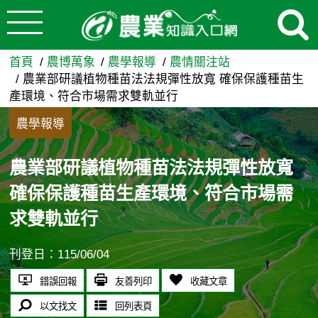
:::
跳到主要內容
農業部研議植物種苗法法規彈性
:::
首頁
農博萬象
農學報導
農情關注站
農業部研議植物種苗法法規彈性放寬 確保保護種苗生
產環境、符合市場需求雙軌並行
農學報導
農業部研議植物種苗法法規彈性放寬
確保保護種苗生產環境、符合市場需
求雙軌並行
刊登日：115/06/04
錯誤回報
友善列印
收藏文章
以文找文
回列表頁