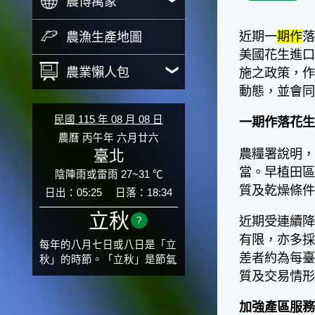
農博萬象
近期一
期作
落
農漁生產地圖
美國花生進
農業懶人包
施之政策，
動態，並會
民國 115 年 08 月 08 日
一期作落花生
農曆 丙午年 六月廿六
農糧署說明，本
臺北
當。早植田區
陰陣雨或雷雨 27~31 ℃
質及乾燥條
日出：05:25
日落：18:34
立秋
近期受連續
?
有限，亦多採
每年的八月七日或八日是「立
差者約為每臺
秋」的時節。「立秋」是節氣
邁入秋涼的先聲，表示酷熱難
質及交易情
熬的夏天即將過去，涼爽舒適
的秋天就要來了。不過，由於
加強產區服務