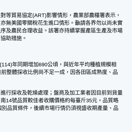
等貿易協定(ART)影響情形，農業部農糧署表示，
上亦無美國零關稅花生進口情形。籲請各界勿以尚未實
秩序及農民合理收益。該署亦持續掌握產區生產及市場
要協助措施。
(114)年同期增加690公頃，與近年平均種植規模相
目前整體採收比例尚不足一成，因各田區成熟度、品
再進行採收及乾燥處理；盤商及加工業者因目前到貨量
南14號品質較佳者收購價格約每臺斤35元，品質略
及個別品質條件，後續市場行情仍須視盛收期產量、品