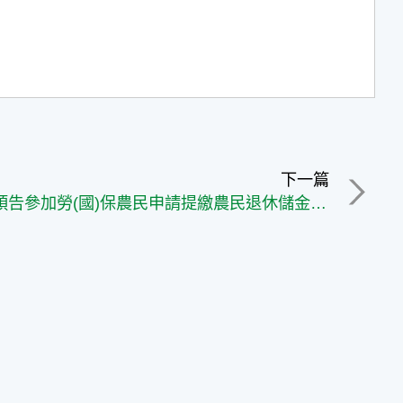
下一篇
農業部預告參加勞(國)保農民申請提繳農民退休儲金資格條件 提供實際從農者退休保障