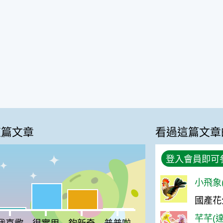
這篇文章
看過這篇文章
登入會員即可
小飛象(
很實用:47%
夠新奇:36%
國產花
%
喜歡:4%
普普啦:2%
芊芊(達