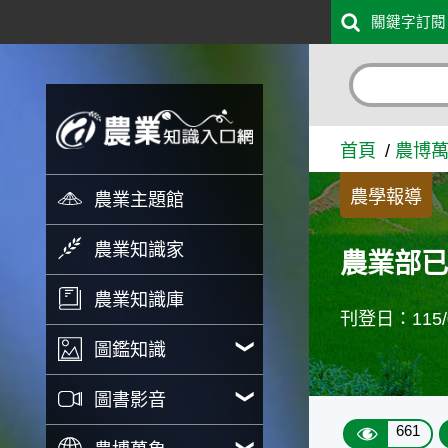
:::
關鍵字訂閱
跳到主要內容
農業部已規劃落花生多元輔導
首頁
農博
農學報導
農業主題館
農業知識家
農業部已
農業知識庫
刊登日：115/0
圖鑑知識
圖書影音
661