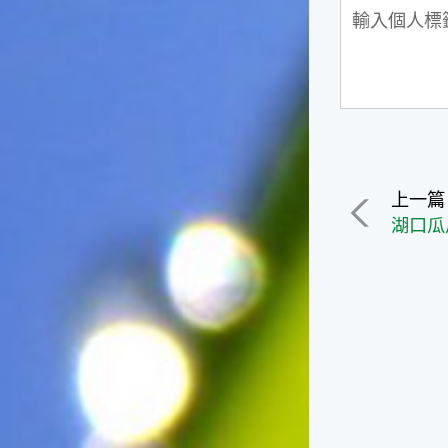
俗諺的意思是：立秋這一天如
果打雷，對二期水稻的收成會
有不好的影響。所以對農夫而
言，立秋日是十分忌諱打雷的
喔！2.「六月秋，快溜溜；七
月秋，秋後油」這句俗諺的意
思是：根據老一輩人的說法，
如果立秋這一天是在農曆六
月，則漁民的作業期會比較早
上一篇
結束；如果「立秋日」在七
月，則天氣會持續穩定，今年
的捕魚季節就會比較長，而漁
民們的收入也會相對提高呢！