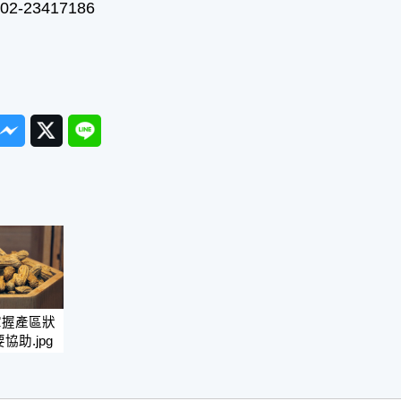
-23417186
ook
Messenger
Twitter
Line
掌握產區狀
協助.jpg