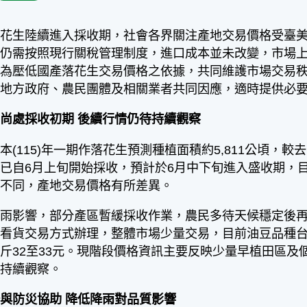
花生陸續進入採收期，社會各界關注產地交易價格受臺美對
口仍需按照現行關稅管理制度，進口成本並未改變，市場
作為壓低國產落花生交易價格之依據，共同維護市場交易
同地方政府、農民團體及相關業者共同因應，適時提供必
尚處採收初期 後續行情仍待持續觀察
(115)年一期作落花生預測種植面積約5,811公頃，較去
已自6月上旬開始採收，預計於6月中下旬進入盛收期，
件不同，產地交易價格有所差異。
降雨影響，部分產區暫緩採收作業，農民多待天候穩定後
看貨交易方式辦理，整體市場少量交易，目前油豆品種台
斤32至33元。現階段價格資訊主要反映少量早植田區
形持續觀察。
與防災協助 降低降雨對品質影響