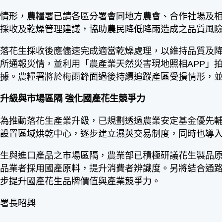
雨情形，農糧署已請各區分署會同地方農會、合作社場及
供採收及乾燥管理建議，協助農民降低降雨造成之品質風
，落花生採收後應儘速完成適當乾燥處理，以維持品質及
所通報災情，並利用「農產業天然災害現地照相APP」
依據。農糧署將於梅雨鋒面過後持續追蹤產區受損情形，
升級與市場區隔 強化國產花生競爭力
為推動落花生產業升級，已規劃透過農業安定基金優先輔
者設置區域烘乾中心，逐步建立濕莢交易制度，同時也導
花生與進口產品之市場區隔，農業部已積極研議花生製品
食品業者採用國產原料，提升消費者辨識度。另將結合通
一步提升國產花生品牌價值與產業競爭力。
副署長昭興