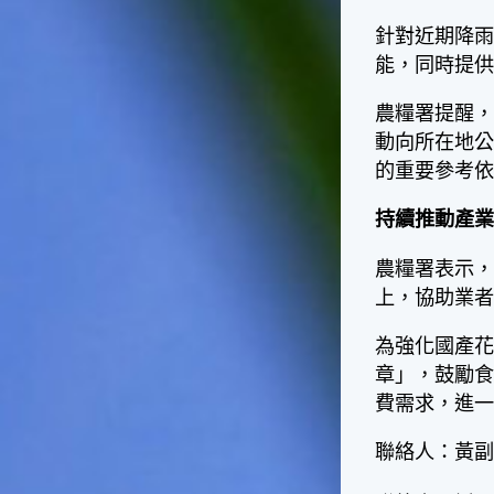
台灣屬於亞熱帶氣候，所以此
時的實際氣候和節氣名稱會不
針對近期降
太一致，天氣依然十分炎熱，
能，同時提
大概要再經過兩個月後，才能
感受到明顯的季節改變。◎節
農糧署提醒
氣小農夫我國以農立國，在大
動向所在地公
暑過後，秋天的開始是以「立
秋」節氣為準。農夫們一定要
的重要參考
趕在立秋前後完成插秧工作，
否則再晚的話，就會影響稻作
持續推動產業
的生長。因為二期稻作最怕的
是遇上低溫期，稻子會長不
農糧署表示，
好，所以選對時機插秧播種是
上，協助業
很重要的。◎節氣小漁夫在這
個時節，台灣周圍海域的水溫
為強化國產
仍然偏高，所以此時的漁獲還
章」，鼓勵
是多屬於暖水魚，例如東部的
海域可以捕獲到鮮美的立翅旗
費需求，進
魚，在高雄外海有小串、烏
賊，澎湖附近則有鰆、蝦可以
聯絡人：黃
捕獲。◎節氣小園丁這個節氣
是龍眼的盛產期，「龍眼」是