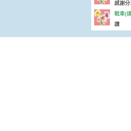
感謝分
戰車(達
讚
宣告
地址：100212 臺北市中正區南海路 37 號
策
電話：(02)2381-2991
放宣告
服務時間：AM8:30~PM5:30