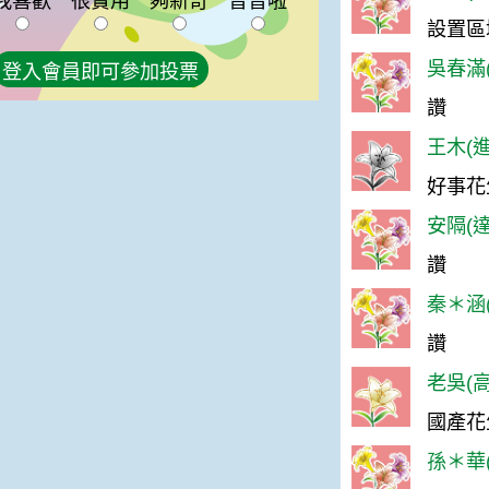
我喜歡
很實用
夠新奇
普普啦
設置區
吳春滿(
登入會員即可參加投票
讚
王木(進
好事花
安隔(達
讚
秦＊涵(
讚
老吳(高
國產花
孫＊華(