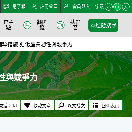
電子報
註冊會員
會員登入
字級
小
中
大
查主
翻圖
搜影
AI進階搜尋
- 農業知識入口網
題
鑑
音
:::
輔導措施 強化產業韌性與競爭力
性與競爭力
友善列印
收藏文章
以文找文
回列表頁