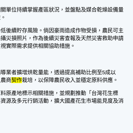
相關單位持續掌握產區狀況，並盤點及媒合乾燥設備量
險。
降低後續貯存風險。倘因豪雨造成作物受損，農民可主
拍攝災損照片，作為後續災害查報及天然災害救助申請
並視實際需求提供相關協助措施。
導業者擴增烘乾量能，透過提高補助比例至5成以
入農商
契作
栽培，以保障農民收入並穩定原料供應。
原料原產地標示相關措施，並規劃推動「台灣花生標
路資源及多元行銷活動，擴大國產花生市場能見度及消