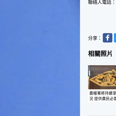
聯絡人電話：02
一般家庭在喜慶時常選用的水
果。在民間，人們相信吃了龍
眼肉，子孫會做大官，而且龍
眼又稱為「福圓」，所以有句
俗諺是這麼說的：「食福圓生
子生孫中狀元」，可見龍眼在
Faceb
民間流傳的說法中是種有「福
分享：
氣」的水果喔！◎節氣生活在
這個節氣裡，最重要的節日就
相關照片
是八月八日的父親節了。或許
因為父親節不一定逢到星期日
的關係，父親節在感覺上似乎
沒有母親節來得熱絡。不過，
父親為家庭付出的辛苦與努力
可不亞於母親喔！小朋友應該
趁著一年一度的父親節，對爸
爸表達出心中的敬重與關愛，
農糧署將持續
相信平日辛勞的爸爸知道你的
況 提供農民必要
心意後，一定會非常高興的。
◎節氣俗諺1.「雷打秋，年冬
高地半收，低地水漂流」這句