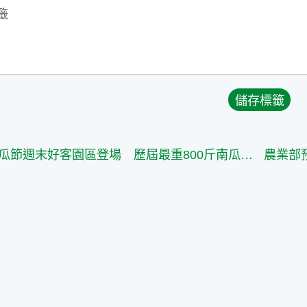
湖口瓜瓜節週末好客園區登場 歷屆最重800斤南瓜馬車超吸睛