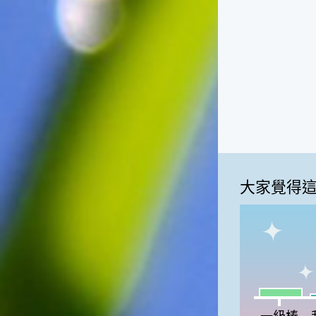
大家覺得
一級棒:11
我