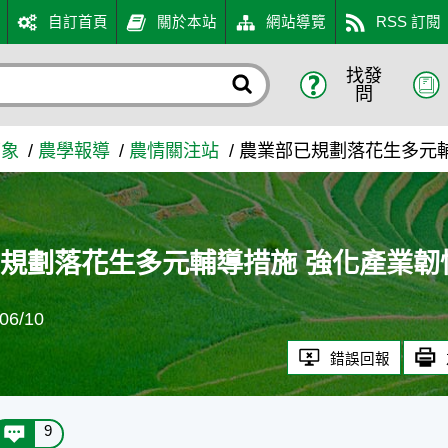
自訂首頁
關於本站
網站導覽
RSS 訂閱
找發
措施 強化產業韌性與競爭力 
問
萬象
農學報導
農情關注站
農業部已規劃落花生多元
規劃落花生多元輔導措施 強化產業韌
6/10
錯誤回報
9