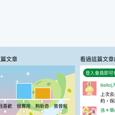
這篇文章
看過這篇文章
登入會員即可
Bello
很實用:55%
夠新奇:40%
上次去
約，保
喜歡:0%
普普啦:0%
我喜歡
很實用
夠新奇
普普啦
孫＊華(