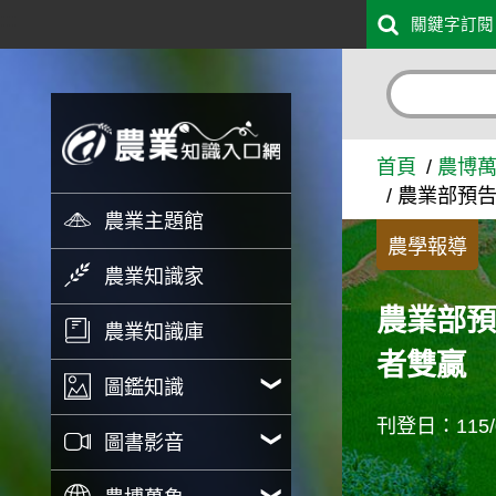
:::
關鍵字訂閱
跳到主要內容
農業部預告修正犬貓美容服務
首頁
農博
農業部預告
農業主題館
農學報導
農業知識家
農業部預
農業知識庫
者雙贏
圖鑑知識
刊登日：115/0
圖書影音