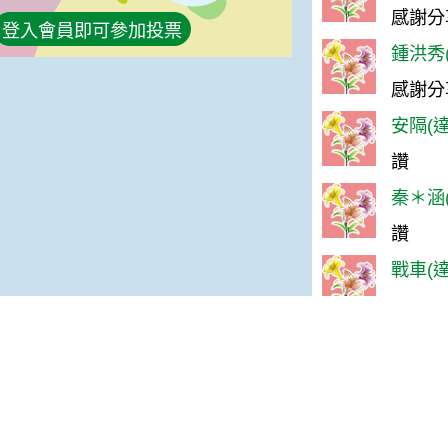
感謝分
登入會員即可參加投票
鍾洪秀(
感謝分
安隔(達
讚
秦＊涵(
讚
戰車(達
讚
judy
很棒
吳春滿(