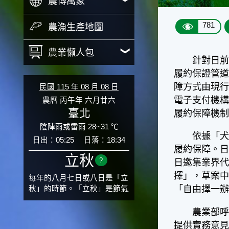
農博萬象
781
農漁生產地圖
農業懶人包
針對日前部
履約保證管道
障方式由現行
民國 115 年 08 月 08 日
電子支付機構
農曆 丙午年 六月廿六
臺北
履約保障機
陰陣雨或雷雨 28~31 ℃
依據「犬、
日出：05:25
日落：18:34
履約保障。日
立秋
?
日邀集業界
擇」，草案
每年的八月七日或八日是「立
「自由擇一
秋」的時節。「立秋」是節氣
邁入秋涼的先聲，表示酷熱難
熬的夏天即將過去，涼爽舒適
農業部呼籲
的秋天就要來了。不過，由於
提供實務意