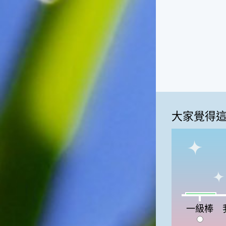
俗諺的意思是：立秋這一天如
果打雷，對二期水稻的收成會
有不好的影響。所以對農夫而
言，立秋日是十分忌諱打雷的
喔！2.「六月秋，快溜溜；七
月秋，秋後油」這句俗諺的意
思是：根據老一輩人的說法，
如果立秋這一天是在農曆六
月，則漁民的作業期會比較早
結束；如果「立秋日」在七
月，則天氣會持續穩定，今年
大家覺得
的捕魚季節就會比較長，而漁
民們的收入也會相對提高呢！
一級棒:4%
我
一級棒