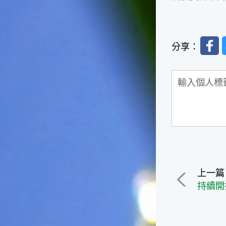
台灣屬於亞熱帶氣候，所以此
時的實際氣候和節氣名稱會不
太一致，天氣依然十分炎熱，
大概要再經過兩個月後，才能
Faceb
感受到明顯的季節改變。◎節
分享：
氣小農夫我國以農立國，在大
暑過後，秋天的開始是以「立
秋」節氣為準。農夫們一定要
趕在立秋前後完成插秧工作，
否則再晚的話，就會影響稻作
的生長。因為二期稻作最怕的
是遇上低溫期，稻子會長不
好，所以選對時機插秧播種是
很重要的。◎節氣小漁夫在這
個時節，台灣周圍海域的水溫
仍然偏高，所以此時的漁獲還
上一篇
是多屬於暖水魚，例如東部的
海域可以捕獲到鮮美的立翅旗
魚，在高雄外海有小串、烏
賊，澎湖附近則有鰆、蝦可以
捕獲。◎節氣小園丁這個節氣
是龍眼的盛產期，「龍眼」是