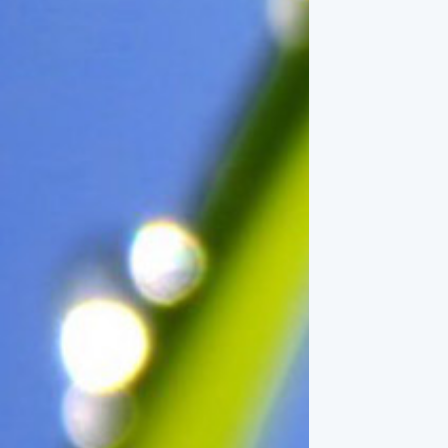
一般家庭在喜慶時常選用的水
果。在民間，人們相信吃了龍
眼肉，子孫會做大官，而且龍
眼又稱為「福圓」，所以有句
俗諺是這麼說的：「食福圓生
子生孫中狀元」，可見龍眼在
民間流傳的說法中是種有「福
氣」的水果喔！◎節氣生活在
這個節氣裡，最重要的節日就
是八月八日的父親節了。或許
因為父親節不一定逢到星期日
的關係，父親節在感覺上似乎
沒有母親節來得熱絡。不過，
父親為家庭付出的辛苦與努力
可不亞於母親喔！小朋友應該
趁著一年一度的父親節，對爸
爸表達出心中的敬重與關愛，
相信平日辛勞的爸爸知道你的
心意後，一定會非常高興的。
◎節氣俗諺1.「雷打秋，年冬
高地半收，低地水漂流」這句