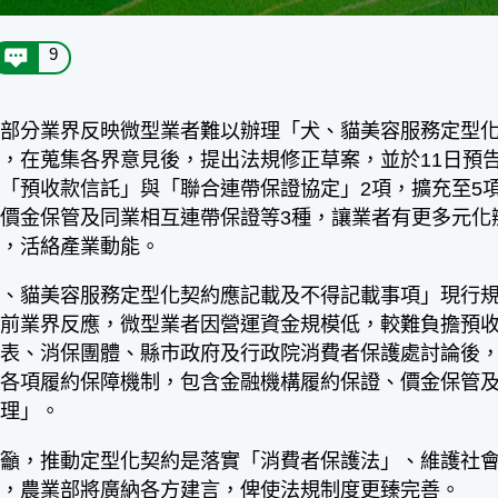
9
分業界反映微型業者難以辦理「犬、貓美容服務定型化
，在蒐集各界意見後，提出法規修正草案，並於11日預
「預收款信託」與「聯合連帶保證協定」2項，擴充至5
價金保管及同業相互連帶保證等3種，讓業者有更多元化
制，活絡產業動能。
貓美容服務定型化契約應記載及不得記載事項」現行規
前業界反應，微型業者因營運資金規模低，較難負擔預收
代表、消保團體、縣市政府及行政院消費者保護處討論後
中各項履約保障機制，包含金融機構履約保證、價金保管
辦理」。
，推動定型化契約是落實「消費者保護法」、維護社會
見，農業部將廣納各方建言，俾使法規制度更臻完善。