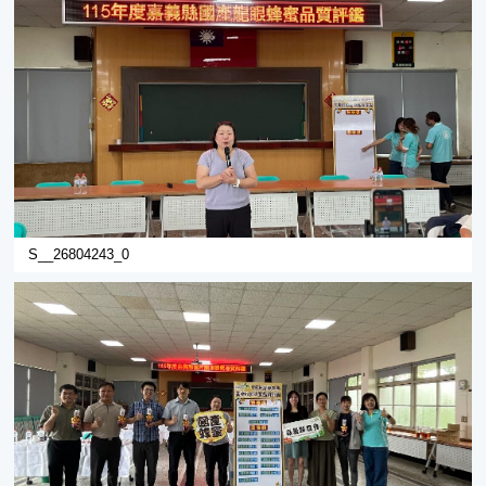
S__26804243_0