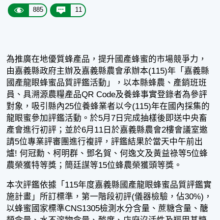
885
11
為推廣在地優質蜂產品，提升國產蜂蜜的市場競爭力，
由嘉義縣政府主辦及嘉義縣農會承辦本(115)年「嘉義縣
國產龍眼蜂蜜品質評鑑活動」，以本縣蜂農、產銷班班
員、具溯源農糧產品QR Code及養蜂事實登錄者為參評
對象，吸引縣內25位養蜂業者以今(115)年在國內採集的
龍眼蜜參加評鑑活動。於5月7日完成抽樣後即送中央畜
產會進行初評；並於6月11日於嘉義縣農會2樓會議室邀
請5位專業評審團進行複評，評鑑結果於當天中午前出
爐! 何冠勳、柯明群、鄧名賀、何逸文及黃益祿等5位蜂
農榮獲特等獎；簡廷謀等15位蜂農榮獲頭等獎。
本次評鑑依據「115年度嘉義縣國產龍眼蜂蜜品質評鑑實
施計畫」所訂標準，第一階段初評(儀器檢驗，佔30%)，
以蜂蜜國家標準CNS1305檢測水分含量、蔗糖含量、醣