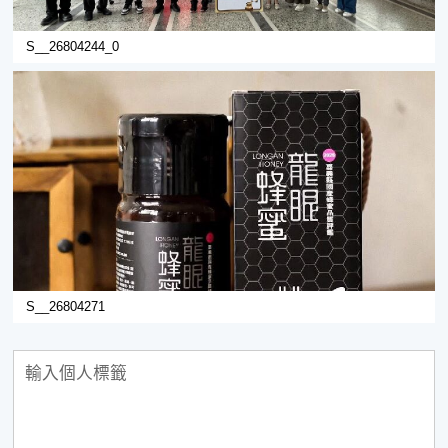
S__26804244_0
S__26804271