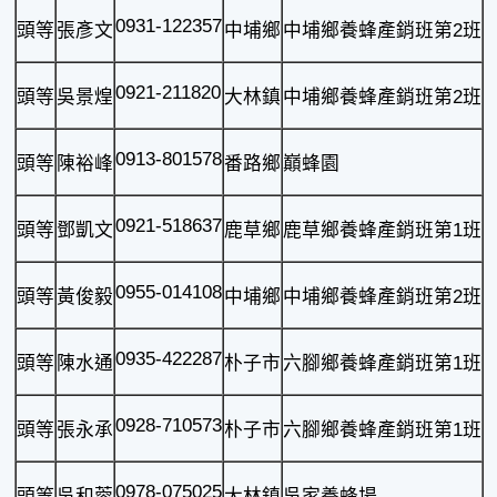
0931-122357
頭等
張彥文
中埔鄉
中埔鄉養蜂產銷班第2班
0921-211820
頭等
吳景煌
大林鎮
中埔鄉養蜂產銷班第2班
0913-801578
頭等
陳裕峰
番路鄉
巔蜂園
0921-518637
頭等
鄧凱文
鹿草鄉
鹿草鄉養蜂產銷班第1班
0955-014108
頭等
黃俊毅
中埔鄉
中埔鄉養蜂產銷班第2班
0935-422287
頭等
陳水通
朴子市
六腳鄉養蜂產銷班第1班
0928-710573
頭等
張永承
朴子市
六腳鄉養蜂產銷班第1班
0978-075025
頭等
吳和蓉
大林鎮
吳家養蜂場