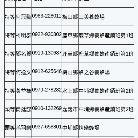
0963-228011
特等
何冠勳
梅山鄉
三美養蜂場
0922-930802
特等
柯明群
鹿草鄉
鹿草鄉養蜂產銷班第1班
0919-130687
特等
鄧名賀
鹿草鄉
鹿草鄉養蜂產銷班第1班
0912-625646
特等
何逸文
梅山鄉
蜂之谷養蜂場
0979-278282
特等
黃益祿
水上鄉
中埔鄉養蜂產銷班第2班
0910-132269
頭等
簡廷謀
嘉義市
中埔鄉養蜂產銷班第2班
0937-658801
頭等
孫羽樂
中埔鄉
快樂蜂場