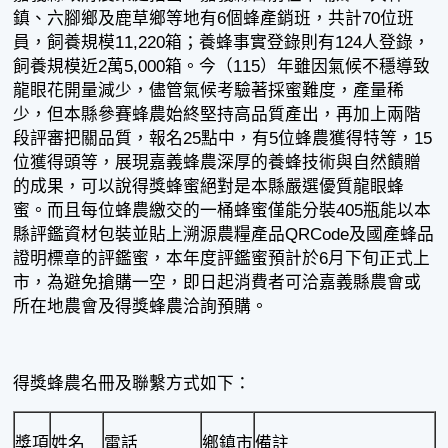
鎮、六腳鄉及鹿草鄉等地有6個蜂產銷班，共計70位班
員，飼養規模11,220箱；養蜂事實登錄則有124人登錄，
飼養規模近2萬5,000箱。今（115）年雖因氣候不穩導致
龍眼花開量減少，儘管氣候考驗著採蜜難度，產量稀
少，但本縣參賽蜂農始終堅持高品質產出，再加上兩階
段評審把關品質，報名25點中，有5位蜂農獲得特等，15
位獲得頭等，展現嘉義蜂農深厚的養蜂技術與自然饋贈
的成果，可以說得獎蜂蜜絕對是本縣嚴選優質龍眼蜂
蜜。而且每位蜂農繳交的一桶蜂蜜僅能分裝405瓶能以本
縣評鑑資材包裝並貼上溯源農糧產品QRCode及國產蜂品
證明標章的評鑑蜜，本年度評鑑蜜預計於6月下旬正式上
市，為避免搶購一空，即日起消費者可洽嘉義縣農會或
所在地農會及得獎蜂農洽詢預購。
得獎蜂農名冊及聯繫方式如下：
獎項
姓名
電話
鄉鎮市
備註