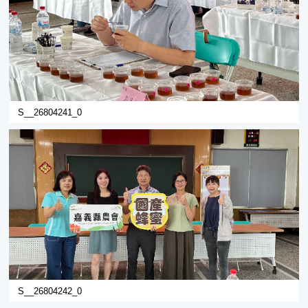
S__26804241_0
S__26804242_0