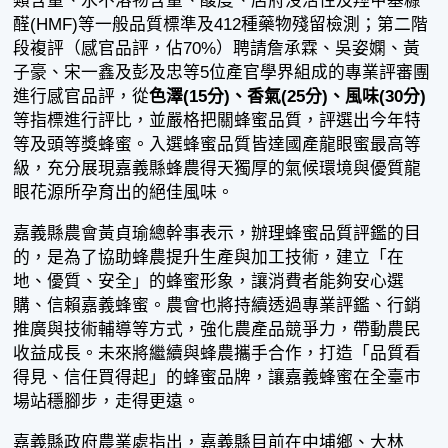
類含量、水不溶物含量、酸度、店府沒活性及羥甲基糠
醛(HMF)等一般品質標準及412種藥物殘留檢測；第二階
段複評（感官品評，佔70%）聘請詹承霖、吳姿嫻、黃
子豪、宋一鑫及彭及忠等5位產官學界組成的專業評審團
進行感官品評，從
色澤(15分)、香氣(25分)、風味(30分)
等指標進行評比，並嚴格把關蜂蜜品質，評選出今年特
等及頭等獎蜂蜜。入選蜂蜜品質皆達國產龍眼蜜最高等
級，充分展現嘉義縣蜂農得天獨厚的氣候環境與優質龍
眼花源所孕育出的絕佳風味。
嘉義縣農會黃貞瑜總幹事表示，辦理蜂蜜品質評鑑的目
的，是為了協助蜂農提升生產與加工技術，建立「在
地、優質、安全」的蜂蜜形象，讓消費者能夠安心選
購、信賴嘉義蜂蜜。農會也將持續透過專業評鑑、行銷
推廣與技術輔導等方式，強化農產品競爭力，帶動農民
收益成長。未來將繼續與蜂農攜手合作，打造「品質看
得見、信任買得起」的蜂蜜品牌，讓嘉義蜂蜜在全臺市
場站穩腳步，走得更遠。
嘉義縣政府農業處指出，嘉義縣目前在中埔鄉、大林