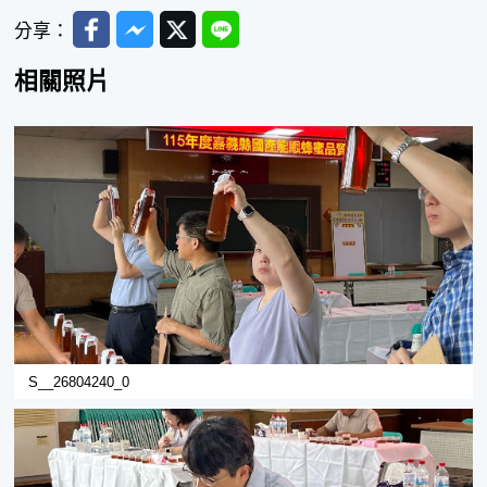
Facebook
Messenger
Twitter
Line
分享：
相關照片
S__26804240_0