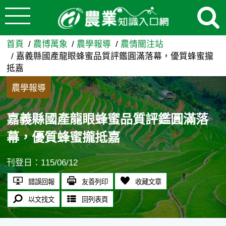
:::
跳到主要內容
嘉義縣國產龍眼蜂蜜品質評鑑圓
:::
首頁
農博萬象
農學報導
農情關注站
嘉義縣國產龍眼蜂蜜品質評鑑圓滿落幕，優質蜂蜜攏
抵嘉
農學報導
嘉義縣國產龍眼蜂蜜品質評鑑圓滿落
幕，優質蜂蜜攏抵嘉
刊登日：115/06/12
錯誤回報
友善列印
收藏文章
以文找文
回列表頁