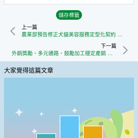
上一篇
農業部預告修正犬貓美容服務定型化契約 擴充多元履約保障選項 共創產業與消費者雙贏
下一篇
外銷獎勵、多元通路、鼓勵加工穩定產銷 香蕉批發市場價格已回穩
大家覺得這篇文章
很實用:47%
夠新奇:30%
我喜歡:17%