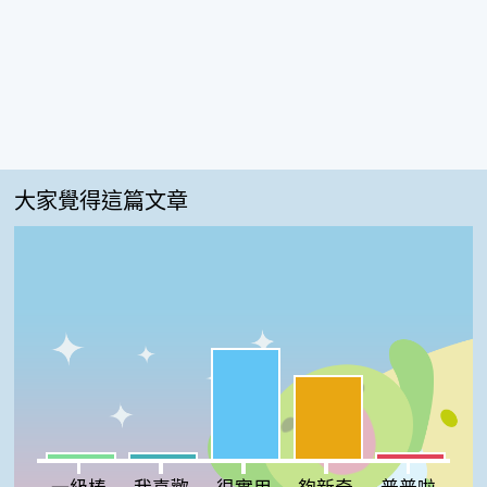
大家覺得這篇文章
很實用:53%
夠新奇:40%
一級棒:3%
我喜歡:3%
普普啦:3%