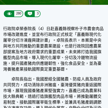
280
3
行政院卓榮泰院長（4）日赴嘉義縣視察朴子市農會肉品
市場改建進度，並宣布行政院正式核定「嘉義縣現代化
屠宰分切冷凍廠興建計畫」。卓院長表示，本案是中央
與地方共同推動的重要農業建設，也是行政院回應農業
部提案及地方政府需求的重要成果，未來將打造我國旗
艦型肉品市場，導入現代化屠宰、分切及冷鏈物流設
施，提升國產豬肉供應鏈韌性，強化食品安全，並為臺
灣養豬產業接軌國際奠定重要基礎。
卓院長指出，我國歷經全國豬農、防疫人員及政府
共同努力，成功清除非洲豬瘟，臺灣優質豬肉重返國際
市場，展現我國養豬產業堅強實力。嘉義已成為農業科
技大縣典範，透過打造旗艦型肉品市場，將推動屠體交
易制度、接軌國際屠宰衛生標準，並兼具毛豬產銷調節