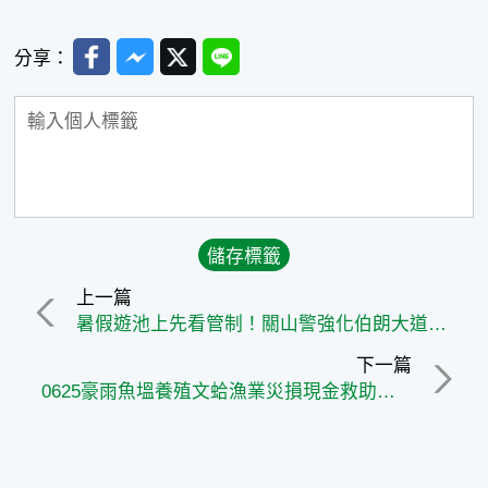
Facebook
Messenger
Twitter
Line
分享：
上一篇
暑假遊池上先看管制！關山警強化伯朗大道交通疏導 籲遵守規定安心暢遊
下一篇
0625豪雨魚塭養殖文蛤漁業災損現金救助，7月15日前受理申請