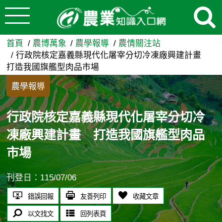
:::
跳到主要內容
行政院核定嘉義縣現代化屠宰
:::
首頁
農博萬象
農學報導
農情關注站
行政院核定嘉義縣現代化屠宰分切冷凍廠興建計畫
打造我國旗艦型肉品市場
農學報導
行政院核定嘉義縣現代化屠宰分切冷
凍廠興建計畫 打造我國旗艦型肉品
市場
刊登日：115/07/06
錯誤回報
友善列印
收藏文章
以文找文
回列表頁