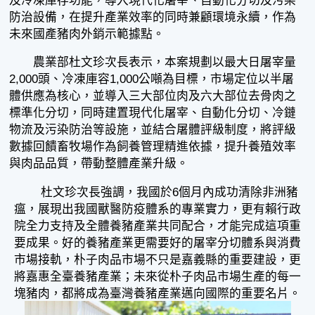
及冷凍庫存功能，導入現代化屠宰、自動化分切及污染
防治設備，在提升產業效率的同時兼顧環境永續，作為
未來國產豬肉外銷示範據點。
農業部杜文珍次長表示，本案規劃以最大日屠宰量
2,000頭、冷凍庫容1,000公噸為目標，市場定位以半屠
體供應為核心，並導入三大部位肉及六大部位去骨肉之
標準化分切，同時建置現代化屠宰、自動化分切、冷鏈
物流及污染防治等設施，並結合屠體評級制度，將評級
數據回饋畜牧場作為飼養管理精進依據，提升養殖效率
與肉品品質，帶動整體產業升級。
杜文珍次長強調，我國於6個月內成功清除非洲豬
瘟，展現出我國獸醫防疫體系的專業實力，更有賴行政
院全力支持及全體養豬產業共同配合，才能完成這項重
要成果。好的養豬產業更需要好的屠宰分切體系與消費
市場接軌，朴子肉品市場不只是嘉義縣的重要建設，更
將嘉惠全臺養豬產業；未來從朴子肉品市場生產的每一
塊豬肉，都將成為臺灣養豬產業邁向國際的重要名片。