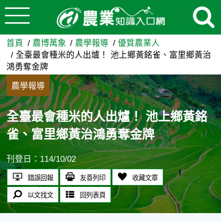
:::
跳到主要內容
全臺最會種米的人出爐！ 池上
:::
首頁
農博萬象
農學報導
優質農業人
全臺最會種米的人出爐！ 池上鄉黃銘雀、富里鄉黃治
鴻勇奪金牌
農學報導
全臺最會種米的人出爐！ 池上鄉黃銘
雀、富里鄉黃治鴻勇奪金牌
刊登日：114/10/02
錯誤回報
友善列印
收藏文章
以文找文
回列表頁