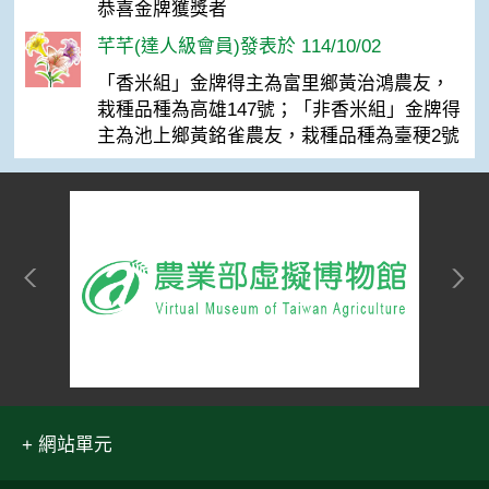
恭喜金牌獲獎者
芊芊(達人級會員)發表於 114/10/02
「香米組」金牌得主為富里鄉黃治鴻農友，
栽種品種為高雄147號；「非香米組」金牌得
主為池上鄉黃銘雀農友，栽種品種為臺稉2號
網站單元