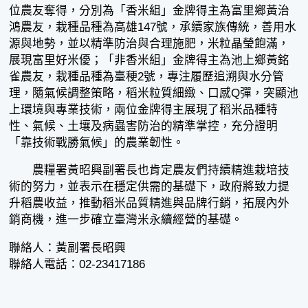
位農友奪得，分別為「香米組」金牌得主為富里鄉黃治
鴻農友，栽種品種為高雄147號，承續家族傳統，善用水
源與地勢，並以精準防治與合理施肥，米粒晶瑩飽滿，
展現富里好米優；「非香米組」金牌得主為池上鄉黃銘
雀農友，栽種品種為臺稉2號，專注履歷追溯與水分管
理，隨氣候調整策略，稻米粒質細緻、口感Q彈，突顯池
上環境與專業技術，兩位金牌得主展現了稻米品種特
性、氣候、土壤及病蟲害防治的精準掌控，充分證明
「靠技術戰勝氣候」的農業韌性。
農糧署黃昭興副署長也肯定農友們持續精進栽培技
術的努力，並表示在穩定供需的基礎下，政府將致力提
升稻農收益，推動稻米品質精進與品牌行銷，拓展內外
銷商機，進一步確立臺灣米永續經營的基礎。
聯絡人：黃副署長昭興
聯絡人電話：02-23417186