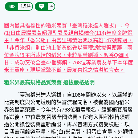
1,514
4
國內最具指標性的稻米競賽「臺灣稻米達人選拔」，今
(1)日由農糧署黃昭興副署長親自揭曉今(114)年度金牌得
主！今年「香米組」由富里鄉黃治鴻以高雄147號奪冠，
「非香米組」則由池上鄉黃銘雀以臺稉2號拔得頭籌。兩
位金牌得主所栽培的稻米，米粒晶瑩剔透、飯香Q彈回
甘，成功突破全臺47個鄉鎮、768位專業農友拿下本年度
米王寶座，現場掌聲不斷，農友喜悅之情溢於言表。
稻米界最高規格品質競賽 選拔嚴格透明
「臺灣稻米達人選拔」自106年開辦以來，以嚴謹的
比賽制度與公開透明的評審流程聞名，被譽為國內稻米
界的最高榮耀。今年共有768位稻農報名，經鄉鎮賽層層
篩選後，77位農友晉級全國決賽。所有入圍稻穀皆須經
過公開換包裝與重新編號，再以盲測方式接受檢驗，項
目涵蓋稻穀容重量、糙(白)米品質、粗蛋白含量、外觀性