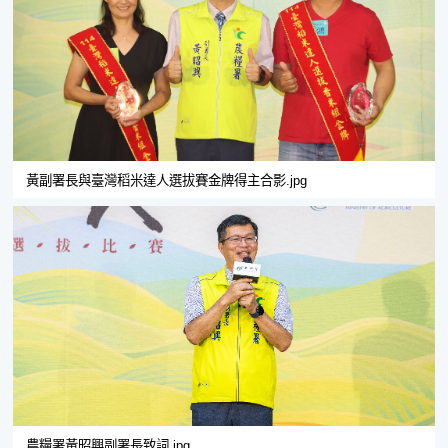
黃副署長與臺灣稻米達人選拔賽金牌得主合影.jpg
農糧署黃昭興副署長致詞.jpg