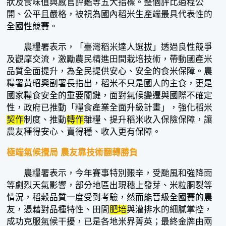
狀及食味值與感官評鑑等五大指標。整個評比過程公
開、公平且嚴格，被視為國內稻米生產端最具代表性的
全國性競賽。
農糧署表示，「臺灣稻米達人選拔」透過良性競爭
及觀摩交流，激勵農民精進田間栽培技術，帶動國產米
品質全面提升，為全民提供安心、安全的食米保障。農
糧署黃昭興副署長指出，稻米不只是國人的主食，更是
國家糧食安全的重要關鍵，面對氣候變遷與國際不確定
性，政府已推動「糧食產業全面升級計畫」，強化稻米
契作
制度、推動
轉作
雜糧、提升稻米收入保險保障，讓
農友種得安心、賣得穩、收入更有保障。
極端氣候攪局 農友靠技術翻轉勝負
農糧署表示，今年賽事特別艱辛，受颱風和強降雨
等劇烈天氣影響，部分地區出現穗上發芽、米粒胴裂等
情況，稻穀品質一度受到考驗，然而能晉級全國賽的農
友，憑藉對品種特性、田間
肥培
與灌排水的細膩掌控，
成功克服氣候干擾，已是各地米界菁英；最終金牌由兩