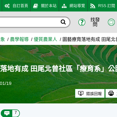
自訂首頁
關於本站
網站導覽
RSS 訂閱
找發
社區「療育系」公園獲獎 - 
問
萬象
農學報導
優質農業人
園藝療育落地有成 田尾
落地有成 田尾北曾社區「療育系」公
1/19
錯誤回報
7