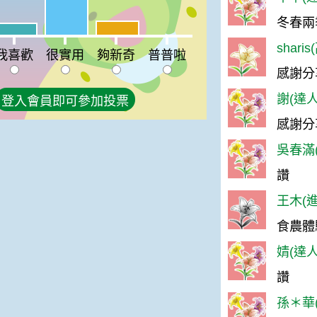
冬春兩
夠新奇:18%
喜歡:15%
普普啦:0%
shari
我喜歡
很實用
夠新奇
普普啦
感謝分
謝(達人
登入會員即可參加投票
感謝分
吳春滿(
讚
王木(進
食農體
婧(達人
讚
孫＊華(