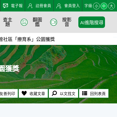
電子報
註冊會員
會員登入
字級
小
中
大
查主
翻圖
搜影
AI進階搜尋
農業知識入口網
題
鑑
音
:::
北曾社區「療育系」公園獲獎
園獲獎
友善列印
收藏文章
以文找文
回列表頁