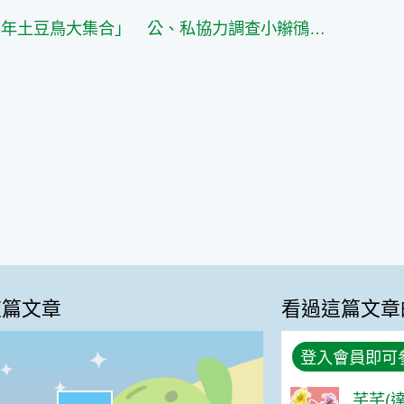
「2026年土豆鳥大集合」 公、私協力調查小辮鴴農田生態
這篇文章
看過這篇文章
登入會員即可
芊芊(達
很實用:58%