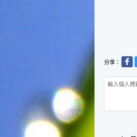
俗諺的意思是：立秋這一天如
果打雷，對二期水稻的收成會
有不好的影響。所以對農夫而
言，立秋日是十分忌諱打雷的
喔！2.「六月秋，快溜溜；七
月秋，秋後油」這句俗諺的意
思是：根據老一輩人的說法，
如果立秋這一天是在農曆六
月，則漁民的作業期會比較早
Faceb
結束；如果「立秋日」在七
分享：
月，則天氣會持續穩定，今年
的捕魚季節就會比較長，而漁
民們的收入也會相對提高呢！