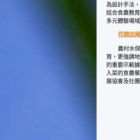
台灣屬於亞熱帶氣候，所以此
為設計手法
時的實際氣候和節氣名稱會不
結合食農教
太一致，天氣依然十分炎熱，
多元體驗場
大概要再經過兩個月後，才能
感受到明顯的季節改變。◎節
花開田尾
氣小農夫我國以農立國，在大
暑過後，秋天的開始是以「立
秋」節氣為準。農夫們一定要
農村水
趕在立秋前後完成插秧工作，
育，更強調
否則再晚的話，就會影響稻作
的重要示範
的生長。因為二期稻作最怕的
入菜的食農餐
是遇上低溫期，稻子會長不
好，所以選對時機插秧播種是
展協會及社團
很重要的。◎節氣小漁夫在這
個時節，台灣周圍海域的水溫
仍然偏高，所以此時的漁獲還
是多屬於暖水魚，例如東部的
海域可以捕獲到鮮美的立翅旗
魚，在高雄外海有小串、烏
賊，澎湖附近則有鰆、蝦可以
捕獲。◎節氣小園丁這個節氣
是龍眼的盛產期，「龍眼」是