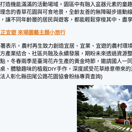
，打造機能滿滿的活動場域。園區中有融入盆器元素的童
育理念的香草花園與可食地景，全齡友善的無障礙步道動
域，讓不同年齡層的居民與遊客，都能輕鬆穿梭其中、盡
正宜遊 來場園藝主題小旅行
保署表示，農村再生致力創造宜居、宜業、宜遊的農村環
地方產業結合、社區共融及永續發展，期盼未來透過資源
據點。冬春兩季是臺灣花卉生產的黃金時節，邀請國人一
桌、體驗趣味的植栽DIY手作，深度感受花草綠意帶來的
法人彰化縣田尾公路花園協會粉絲專頁查詢)