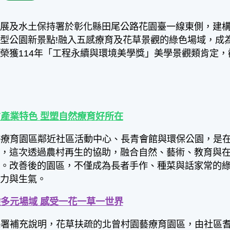
發展及水土保持署於彰化縣田尾公路花園臺一線東側，建
型公園新景點!融入五感療育及花草景觀的綠色場域，成
榮獲114年「工程永續與環境美學獎」美學景觀類肯定
產業特色 型塑自然療育好所在
藝療育園區鄰近社區活動中心、長青會館與環保公園，是
到，這次透過農村再生的協助，融合自然、藝術、教育與
園。改善後的園區，不僅成為長者手作、種菜與話家常的
活力與生氣。
多元場域 感受一花一草一世界
保署補充說明，花草扶疏的北曾村園藝療育園區，由社區