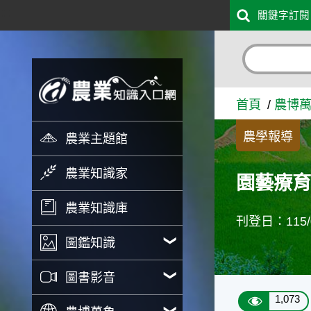
:::
關鍵字訂閱
跳到主要內容
園藝療育落地有成 田尾北曾
首頁
農博
農學報導
農業主題館
農業知識家
園藝療育
農業知識庫
刊登日：115/0
圖鑑知識
圖書影音
1,073