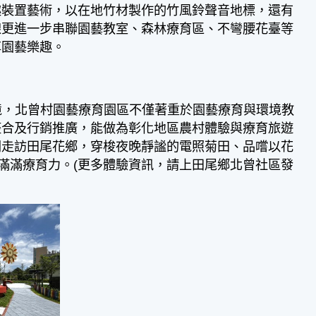
趣裝置藝術，以在地竹材製作的竹風鈴聲音地標，還有
線更進一步串聯園藝教室、森林療育區、不彎腰花臺等
享園藝樂趣。
境，北曾村園藝療育園區不僅著重於園藝療育與環境教
整合及行銷推廣，能做為彰化地區農村體驗與療育旅遊
同走訪田尾花鄉，穿梭夜晚靜謐的電照菊田、品嚐以花
滿滿療育力。(更多體驗資訊，請上田尾鄉北曾社區發