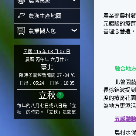
農博萬象
農業部農村
農漁生產地圖
元體驗的療育
農業懶人包
善理念營造，
民國 115 年 08 月 07 日
農曆 丙午年 六月廿五
臺北
融合地方
陰時多雲短暫陣雨 27~34 ℃
北曾園
日出：05:24
日落：18:35
長徐錦波提
立秋
?
度的療育花
為地方更添
每年的八月七日或八日是「立
秋」的時節。「立秋」是節氣
邁入秋涼的先聲，表示酷熱難
五感體驗
熬的夏天即將過去，涼爽舒適
的秋天就要來了。不過，由於
農村水