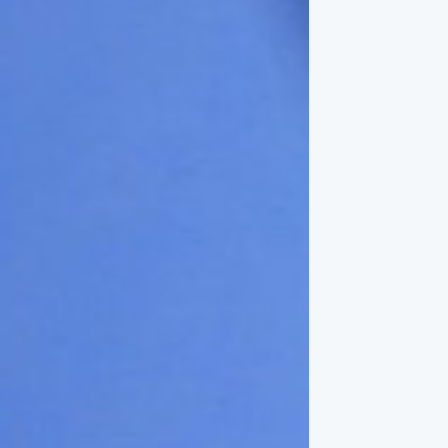
一般家庭在喜慶時常選用的水
果。在民間，人們相信吃了龍
眼肉，子孫會做大官，而且龍
眼又稱為「福圓」，所以有句
俗諺是這麼說的：「食福圓生
子生孫中狀元」，可見龍眼在
民間流傳的說法中是種有「福
氣」的水果喔！◎節氣生活在
這個節氣裡，最重要的節日就
是八月八日的父親節了。或許
因為父親節不一定逢到星期日
的關係，父親節在感覺上似乎
沒有母親節來得熱絡。不過，
父親為家庭付出的辛苦與努力
可不亞於母親喔！小朋友應該
趁著一年一度的父親節，對爸
爸表達出心中的敬重與關愛，
相信平日辛勞的爸爸知道你的
心意後，一定會非常高興的。
◎節氣俗諺1.「雷打秋，年冬
高地半收，低地水漂流」這句