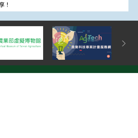
享！
:::
Top
rved.
本網站累積瀏覽人次：475,776,760