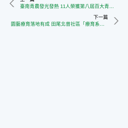
臺南青農發光發熱 11人榮獲第八屆百大青農殊榮
下一篇
園藝療育落地有成 田尾北曾社區「療育系」公園獲獎