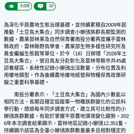
3,035
10
為深化平原農地生態治理基礎，並持續累積自2009年起
推動「土豆鳥大集合」同步調查小辮鴴族群長期監測的
數據，農業部林業及自然保育署南投分署再度攜手雲林
縣政府、雲林縣野鳥學會、農業部生物多樣性研究所及
黃金蝙蝠生態館等單位，於今（18）日辦理「2026年土
豆鳥大集合」，號召鳥友分赴彰化及雲林等縣市共45處
認養樣區，系統性記錄小辮鴴出沒數量、分布位置及利
用棲地類型，作為後續農地棲地經營與物種保育政策研
擬之重要科學基礎。
南投分署表示，「土豆鳥大集合」為國內少數能以
相同方法、長期且穩定追蹤單一物種族群變化的公民科
學行動，透過每年同步調查方式，建立具可比較性的小
辮鴴族群數據，有助於掌握平原農地環境變化趨勢。202
6年本次調查結果顯示，雲林地區記錄小辮鴴12,351隻，
持續顯示該區為全臺小辮鴴族群數量最多且相對穩定的