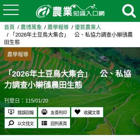
:::
跳到主要內容
「2026年土豆鳥大集合」 
:::
首頁
農博萬象
農學報導
優質農業人
「2026年土豆鳥大集合」 公、私協力調查小辮鴴農
田生態
農學報導
「2026年土豆鳥大集合」 公、私協
力調查小辮鴴農田生態
刊登日：115/01/20
錯誤回報
友善列印
收藏文章
以文找文
回列表頁