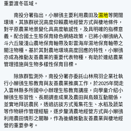
重要渡冬區域。
南投分署指出，小辮鴴主要利用農田及
濕地
等開闊
環境，其族群狀況高度仰賴農地經營方式與棲地條件，
對平原農業地景變化具高度敏感性，及具明確的指標意
義。配合國土生態保育綠色網絡政策，已將小辮鴴納入
斗六丘陵淺山農地保育軸帶及彰雲海岸濕地保育軸帶之
關注物種。基於其對農地環境高度回應的特性，小辮鴴
亦成為推動友善農業的重要代表物種，有助於連結農業
管理措施與生物多樣性保育目標。
除族群監測外，南投分署亦委託山林飛羽企業社執
行小辮鴴生態教育與友善農業推廣工作，於2025年間走
入雲林縣多所國中小辦理生態教育講座，向學童介紹小
辮鴴生態習性、長期調查成果及農田與鳥類互動關係，
並實地拜訪農民，透過訪談方式蒐集花生、水稻及蔬菜
等作物耕作管理經驗，逐步釐清農地經營方式與小辮鴴
利用農田情形之關聯，作為後續推動友善農業與棲地經
營的重要參考。