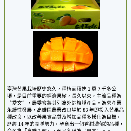
臺灣芒果栽培歷史悠久，種植面積達
1
萬
7
千多公
頃，是目前重要的經濟果樹，長久以來，主流品種為
〝愛文〞，農委會將其列為外銷旗艦產品。為求產業
永續性發展，高雄區農業改良場於
83
年即投入芒果品
種改良，以改善果實品質及增加品種多樣化為目標，
歷經
14
年的團隊努力，孕育出一個香甜濃郁的品種，
命名為「高雄
3
號」，商品名稱為〝夏雪〞。
。