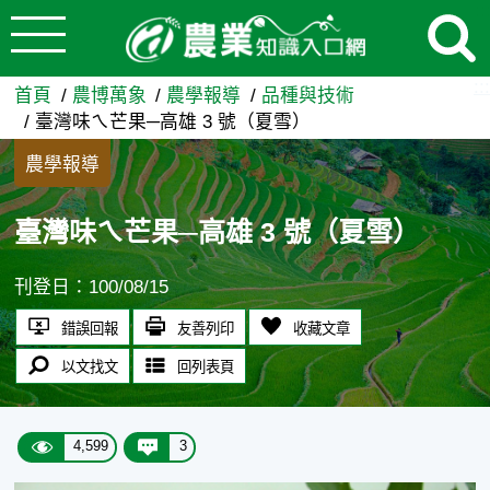
:::
跳到主要內容
臺灣味ㄟ芒果─高雄 3 號（夏
:::
首頁
農博萬象
農學報導
品種與技術
臺灣味ㄟ芒果─高雄 3 號（夏雪）
農學報導
臺灣味ㄟ芒果─高雄 3 號（夏雪）
刊登日：100/08/15
錯誤回報
友善列印
收藏文章
以文找文
回列表頁
4,599
3