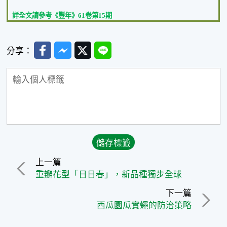
詳全文請參考《
豐年
》
61
卷第
15
期
Facebook
Messenger
Twitter
Line
分享：
上一篇
重瓣花型「日日春」，新品種獨步全球
下一篇
西瓜園瓜實蠅的防治策略