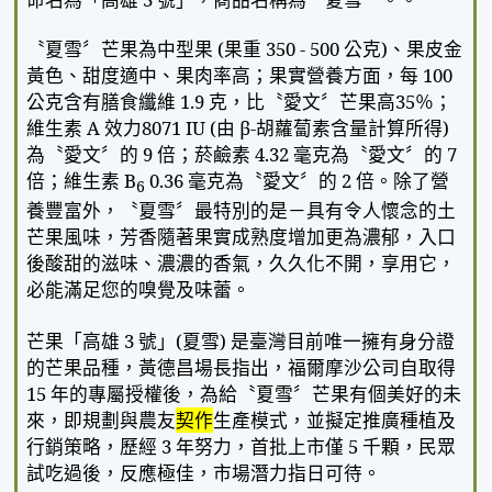
〝夏雪〞芒果為中型果
(
果重
350 - 500
公克
)
、果皮金
黃色、甜度適中、果肉率高；果實營養方面，每
100
公克含有膳食纖維
1.9
克，比〝愛文〞芒果高
35
％；
維生素
A
效力
8071 IU (
由
β-
胡蘿蔔素含量計算所得
)
為〝愛文〞的
9
倍；菸鹼素
4.32
毫克為〝愛文〞的
7
倍；維生素
B
0.36
毫克為〝愛文〞的
2
倍。除了營
6
養豐富外，〝夏雪〞最特別的是－具有令人懷念的土
芒果風味，芳香隨著果實成熟度增加更為濃郁，入口
後酸甜的滋味、濃濃的香氣，久久化不開，享用它，
必能滿足您的嗅覺及味蕾。
芒果「高雄
3
號」
(
夏雪
)
是臺灣目前唯一擁有身分證
的芒果品種，黃德昌場長指出，福爾摩沙公司自取得
15
年的專屬授權後，為給〝夏雪〞芒果有個美好的未
來，即規劃與農友
契作
生產模式，並擬定推廣種植及
行銷策略，歷經
3
年努力，首批上市僅
5
千顆，民眾
試吃過後，反應極佳，市場潛力指日可待。