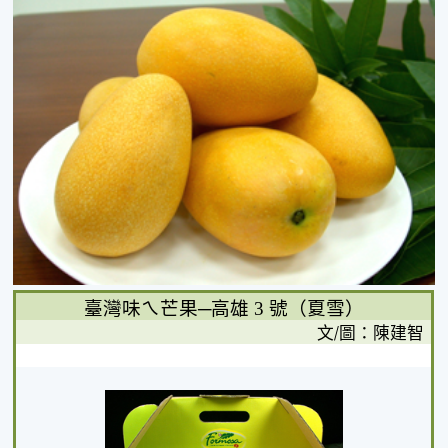
臺灣味ㄟ芒果─高雄
3
號（夏雪）
文
/
圖：
陳建智