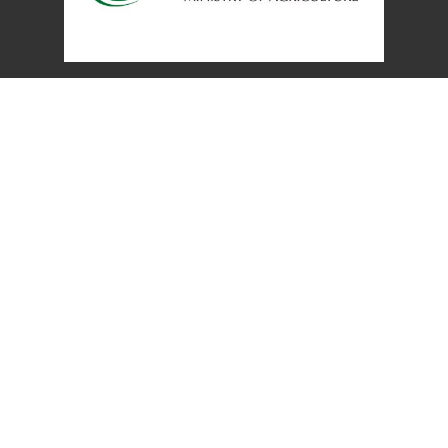
網站單元
Top
隱私權保護宣告
:::
資訊安全政策
網站資料開放宣告
網站服務信箱
地址：100212 臺北市中正區南海路 37 號
電話：(02)2381-2991
服務時間：AM8:30~PM5:30
農業部 版權所有 © 2025 MOA All Rights Reserved.