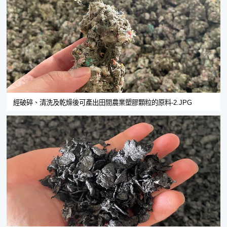
經破碎、清洗及乾燥後可產出田間農業塑膠顆粒的原料-2.JPG