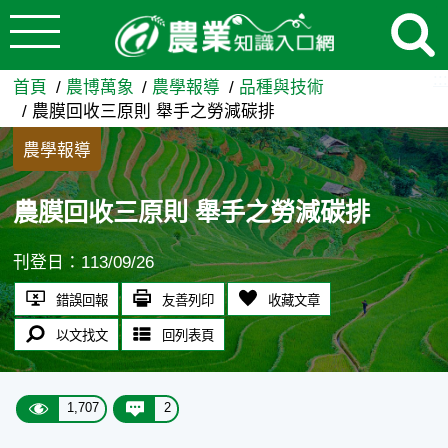
:::
跳到主要內容
農膜回收三原則 舉手之勞減碳
:::
首頁
農博萬象
農學報導
品種與技術
農膜回收三原則 舉手之勞減碳排
農學報導
農膜回收三原則 舉手之勞減碳排
刊登日：113/09/26
錯誤回報
友善列印
收藏文章
以文找文
回列表頁
1,707
2