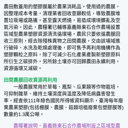
農田敷蓋用的塑膠膜屬於農業消耗品，使用過的農膜，
因整理成本考量，清理業者回收意願較低，導致農膜堆
置垃圾場或路邊，甚至露天燃燒，易造成環境髒亂及空
氣污染。因此，農糧署已輔導嘉義縣東石合作農場設置
區域型農業塑膠資源清洗循環場，農民只要依循農膜回
收三原則，經去除殘株異物之田間農膜，交由該場域進
行破碎、水洗及乾燥處理後，即可售予再利用機構作為
塑膠顆粒之原料，除了可減少石化產業產製新塑膠原料
所衍生之碳排外，另所餘土壤亦可回歸農田永續利用，
資源循環又減碳。
田間農膜回收資源再利用
一般農膜常用於草莓、鳳梨、瓜果類等作物栽培，
可抑制雜草、維持土壤濕度與溫度及降低病蟲害發生
率，經查依111年綠色國民所得帳資料顯示，臺灣每年廢
棄農業塑膠(包括棚膜、農膜、菇類培植廢棄包塑膠膜等)
數量約1.3萬公噸。
農糧署說明，嘉義縣東石合作農場附設之區域型農