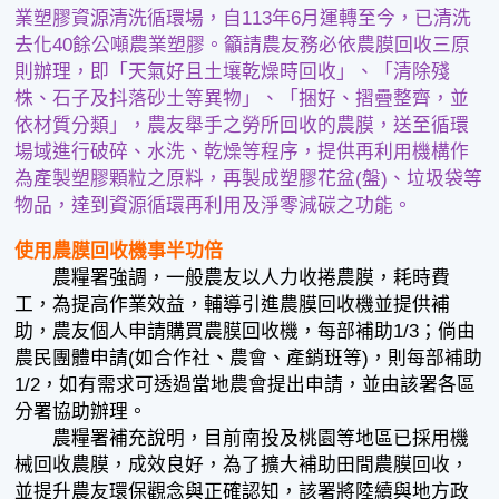
業塑膠資源清洗循環場，自113年6月運轉至今，已清洗
去化40餘公噸農業塑膠。籲請農友務必依農膜回收三原
則辦理，即「天氣好且土壤乾燥時回收」、「清除殘
株、石子及抖落砂土等異物」、「捆好、摺疊整齊，並
依材質分類」，農友舉手之勞所回收的農膜，送至循環
場域進行破碎、水洗、乾燥等程序，提供再利用機構作
為產製塑膠顆粒之原料，再製成塑膠花盆(盤)、垃圾袋等
物品，達到資源循環再利用及淨零減碳之功能。
使用農膜回收機事半功倍
農糧署強調，一般農友以人力收捲農膜，耗時費
工，為提高作業效益，輔導引進農膜回收機並提供補
助，農友個人申請購買農膜回收機，每部補助1/3；倘由
農民團體申請(如合作社、農會、產銷班等)，則每部補助
1/2，如有需求可透過當地農會提出申請，並由該署各區
分署協助辦理。
農糧署補充說明，目前南投及桃園等地區已採用機
械回收農膜，成效良好，為了擴大補助田間農膜回收，
並提升農友環保觀念與正確認知，該署將陸續與地方政