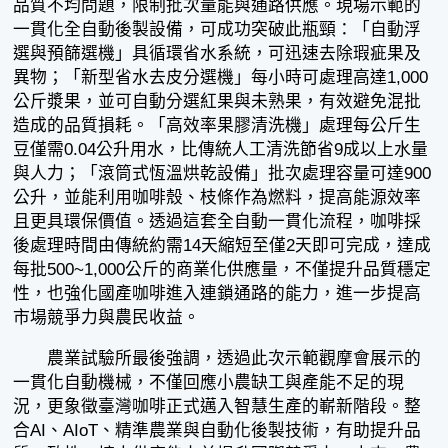
品質不均問題，限制批次量能與通路供應。現場示範的
一貫化全自動後製設備，可成功突破此瓶頸：「自動浮
選與預篩選機」具循環省水系統，可迅速去除瑕疵果及
異物；「新型省水去皮分選機」每小時可處理高達1,000
公斤漿果，並可自動分選紅果與未熟果，有效避免混批
造成的品質損耗。「高效率果膠清洗機」處理每公斤生
豆僅需0.04公升用水，比傳統人工清洗節省9成以上水量
與人力；「滾筒式恆溫烘乾設備」批次處理容量可達900
公升，並能利用咖啡殼、枝條作為燃料，提高能源效率
且更具環保價值。透過這套全自動一貫化流程，咖啡採
後處理時間由傳統約需14天縮短至僅2天即可完成，達成
每批500~1,000公斤的商業化供應量，不僅提升品質穩定
性，也強化國產咖啡進入連鎖通路的能力，進一步提高
市場競爭力與農民收益。
農業試驗所最後強調，透過此次示範觀摩會展示的
一貫化自動機械，不僅回應小農缺工與產能不足的現
況，更象徵臺灣咖啡正式邁入智慧生產的嶄新階段。整
合AI、AIoT、精準農業與自動化後製技術，有助提升品