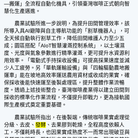
—搬運」全流程自動化機具，引領臺灣咖啡正式朝向智
慧化生產邁進。
農業試驗所進一步說明，為提升田間管理效率，該
所導入具AI避障與自主導航功能的「割草機器人」，可
全天候自動執行割草工作，降低田間維護人力至少五
成；園區搭配「AIoT智慧灌溉控制系統」，以土壤濕
度、光度與氣象參數進行精準灌溉，更可提升水資源利
用效率。「電動式手持採收設備」可提高採果速度並減
少人工疲勞。另「單軌運輸設備」與「四輪驅動農地搬
運車」能在坡地高效率運送農用資材或收成的果實，確
保採收後能快速運至後製處理區，提升整體作業流暢
度。透過上述技術整合，臺灣咖啡產業得以建立田間到
採收的標準化作業流程，不僅提升即戰力，更為接軌國
際生產模式奠定重要基礎。
農業試驗所指出，在後製端，傳統咖啡果實處理從
分級、去皮、
發酵
、去果膠到乾燥，全程高度依賴人
工，不僅耗時長，也因果實成熟度不一而常出現破豆與