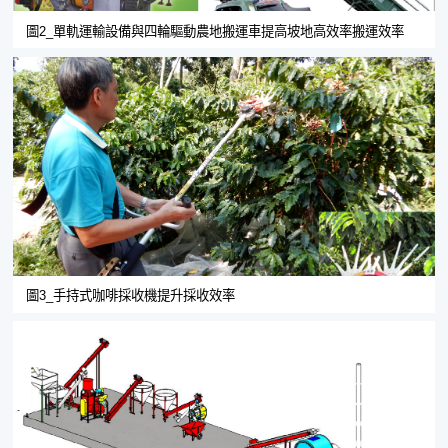
圖2_單軌運輸設備與四輪驅動農地搬運車提高坡地高效率搬運效率
圖3_手持式咖啡採收機提升採收效率