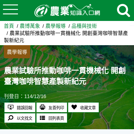
:::
跳到主要內容
農業試驗所推動咖啡一貫機械化
:::
首頁
農博萬象
農學報導
品種與技術
農業試驗所推動咖啡一貫機械化 開創臺灣咖啡智慧產
製新紀元
農學報導
農業試驗所推動咖啡一貫機械化 開創
臺灣咖啡智慧產製新紀元
刊登日：114/12/16
錯誤回報
友善列印
收藏文章
以文找文
回列表頁