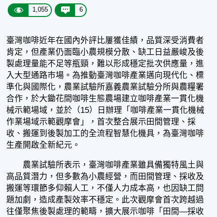
1,055
6
臺灣咖啡近年在國內外評比屢獲佳績，品質深受消費者
肯定，但產業仍面臨小農規模分散、缺工日益嚴峻及後
製處理量能不足等瓶頸，難以形成穩定批次供應量，進
入大型通路市場。為推動臺灣咖啡產業邁向現代化、標
準化與國際化，農業試驗所嘉義農業試驗分所與農糧署
合作，於大鋤花間咖啡生態農場建立咖啡產業一貫化機
械示範場域，並於（15）日辦理「咖啡產業一貫化機械
作業場域示範觀摩會」，首次整合展示田間管理、採
收、搬運到後製加工的全流程智慧化機具，為臺灣咖啡
生產開啟全新紀元。
農業試驗所表示，臺灣咖啡產業雖具備獨特風土與
高品質潛力，但多數為小農經營，而田間管理、採收及
搬運等環節多仰賴人工，不僅人力成本高，也因缺工問
題加劇，造成產製效率不穩定。此次觀摩會首次跨越過
往僅聚焦後製處理的範疇，擴大展示咖啡「田間—採收