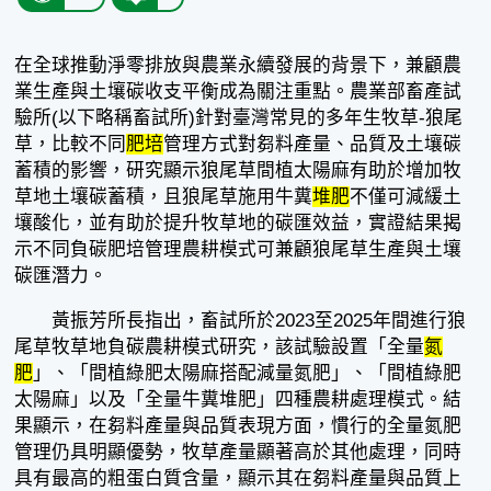
在全球推動淨零排放與農業永續發展的背景下，兼顧農
業生產與土壤碳收支平衡成為關注重點。農業部畜產試
驗所(以下略稱畜試所)針對臺灣常見的多年生牧草-狼尾
草，比較不同
肥培
管理方式對芻料產量、品質及土壤碳
蓄積的影響，研究顯示狼尾草間植太陽麻有助於增加牧
草地土壤碳蓄積，且狼尾草施用牛糞
堆肥
不僅可減緩土
壤酸化，並有助於提升牧草地的碳匯效益，實證結果揭
示不同負碳肥培管理農耕模式可兼顧狼尾草生產與土壤
碳匯潛力。
黃振芳所長指出，畜試所於2023至2025年間進行狼
尾草牧草地負碳農耕模式研究，該試驗設置「全量
氮
肥
」、「間植綠肥太陽麻搭配減量氮肥」、「間植綠肥
太陽麻」以及「全量牛糞堆肥」四種農耕處理模式。結
果顯示，在芻料產量與品質表現方面，慣行的全量氮肥
管理仍具明顯優勢，牧草產量顯著高於其他處理，同時
具有最高的粗蛋白質含量，顯示其在芻料產量與品質上