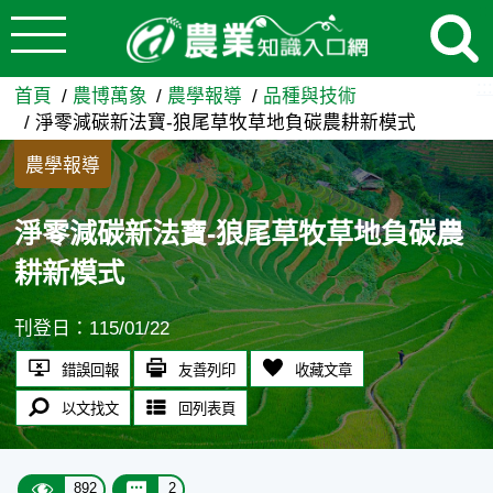
:::
跳到主要內容
淨零減碳新法寶-狼尾草牧草地
:::
首頁
農博萬象
農學報導
品種與技術
淨零減碳新法寶-狼尾草牧草地負碳農耕新模式
農學報導
淨零減碳新法寶-狼尾草牧草地負碳農
耕新模式
刊登日：115/01/22
錯誤回報
友善列印
收藏文章
以文找文
回列表頁
892
2