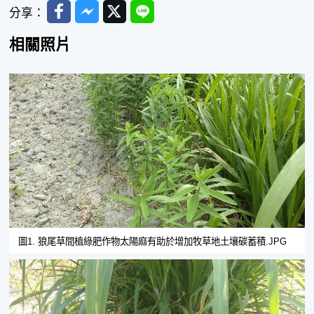
Facebook
Messenger
Twitter
Line
分享：
相關照片
圖1. 狼尾草間植綠肥作物太陽麻有助於增加牧草地土壤碳蓄積.JPG