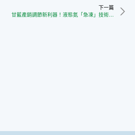
下一篇
甘藍產銷調節新利器！液態氮「急凍」技術 鎖住初秋甘藍鮮甜口感