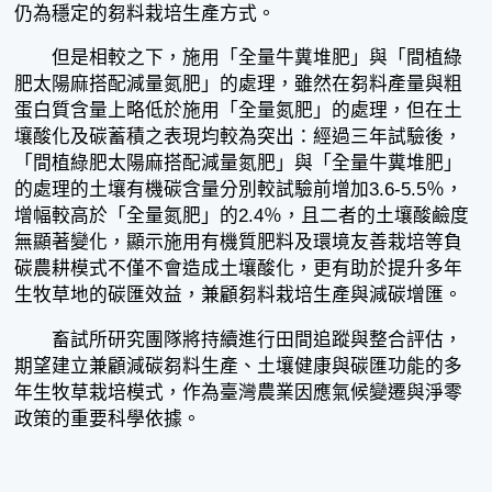
仍為穩定的芻料栽培生產方式。
但是相較之下，施用「全量牛糞堆肥」與「間植綠
肥太陽麻搭配減量氮肥」的處理，雖然在芻料產量與粗
蛋白質含量上略低於施用「全量氮肥」的處理，但在土
壤酸化及碳蓄積之表現均較為突出：經過三年試驗後，
「間植綠肥太陽麻搭配減量氮肥」與「全量牛糞堆肥」
的處理的土壤有機碳含量分別較試驗前增加3.6-5.5％，
增幅較高於「全量氮肥」的2.4％，且二者的土壤酸鹼度
無顯著變化，顯示施用有機質肥料及環境友善栽培等負
碳農耕模式不僅不會造成土壤酸化，更有助於提升多年
生牧草地的碳匯效益，兼顧芻料栽培生產與減碳增匯。
畜試所研究團隊將持續進行田間追蹤與整合評估，
期望建立兼顧減碳芻料生產、土壤健康與碳匯功能的多
年生牧草栽培模式，作為臺灣農業因應氣候變遷與淨零
政策的重要科學依據。