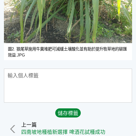
圖2. 狼尾草施用牛糞堆肥可減緩土壤酸化並有助於提升牧草地的碳匯
效益.JPG
上一篇
四南坡地種植新選擇 啤酒花試種成功