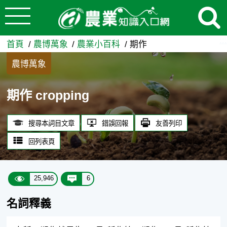
:::
跳到主要內容
期作 - 農業知識入口網
:::
首頁
農博萬象
農業小百科
期作
農博萬象
期作 cropping
搜尋本詞目文章
錯誤回報
友善列印
回列表頁
25,946
6
名詞釋義