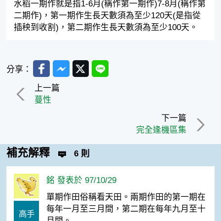
水稻一期作就是指1-6月(稱作第一期作)7-8月(稱作第
二期作)，第一期作生長天數須為至少120天(是指從
插秧到收割)，第二期作生長天數須為至少100天。
Facebook
Messenger
Twitter
Line
分享：
上一篇
蔓性
下一篇
完全逢機區集
補充解釋
6 則
銘 發表於 97/10/29
單期作田俗稱看天田。兩期作田的第一期在
每年一月至三月間，第二期在每年九月至十
高手
月間。