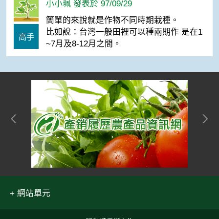
小小珮 發表於 97/09/29
簡單的來說就是作物不同時期栽種。
比如說：台灣一般田裡可以種兩期作 是在1
高手
~7月及8-12月之間。
網站單元