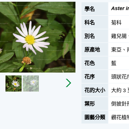
Aster i
學名
科名
菊科
別名
雞兒腸
原產地
東亞、
花色
藍
花序
頭狀花
花的大小
大約 3 
葉形
倒披針
園藝分類
觀花植