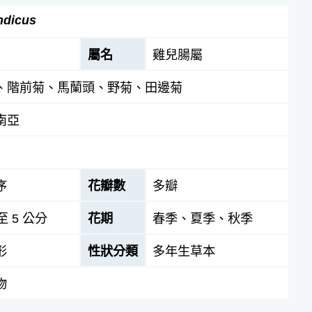
ndicus
屬名
雞兒腸屬
、階前菊、馬蘭頭、野菊、田邊菊
南亞
序
花瓣數
多瓣
至 5 公分
花期
春季、夏季、秋季
形
性狀分類
多年生草本
物