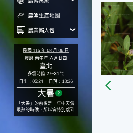
農博萬象
農漁生產地圖
農業懶人包
民國 115 年 08 月 06 日
農曆 丙午年 六月廿四
臺北
多雲時陰 27~34 ℃
日出：05:24
日落：18:36
大暑
?
「大暑」的前後是一年中天氣
最熱的時候，所以會特別感到
氣候炙熱難耐。有句俗話「小
暑大暑無君子」，它的意思是
說：小暑、大暑這兩個節氣的