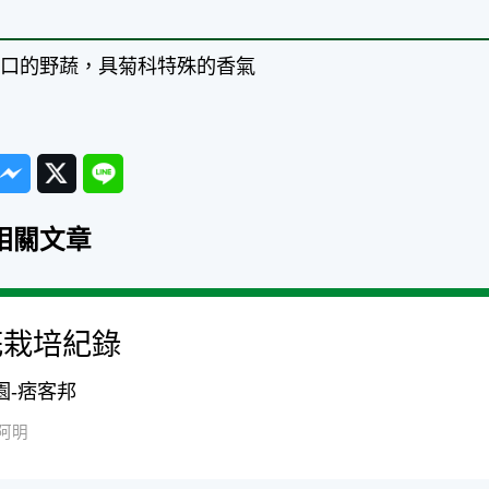
可口的野蔬，具菊科特殊的香氣
ook
Messenger
Twitter
Line
相關文章
花栽培紀錄
花園-痞客邦
阿明