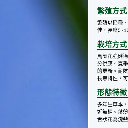
天氣十分酷熱，很多人因為熱
到受不了，就不顧面子把衣服
繁殖方式
脫掉，這樣子不但不禮貌，也
失去君子風範了。在夏天裡，
繁殖以播種
午後下場雷陣雨是稀鬆平常
佳，長度5~
的，不過如果連著好幾天都沒
有下雷陣雨的話，可就要注意
栽培方式
天氣預報，看看是否有颱風要
來了，並且做好防颱準備。因
為這個時節是颱風最頻繁的時
馬蘭花強健
節，而這種情形是颱風即將大
分供應。夏季
舉來襲的警訊喔！☆節氣小農
的更新。耐
夫這個時節是二期水稻插秧的
長等特性，
好時機，所以田區所需要的水
量會增加，如果在這時候發生
形態特徵
乾旱缺水的情形，就會迫使農
夫們休耕。相反的，如果因颱
風來襲帶來過多的雨水，就會
多年生草本，
毀掉農夫們辛苦栽種的作物。
近無柄。葉
所以民間有「大暑大落大死，
舌狀花為淺
無落無死」這句諺語，表示大
暑時節的雨水量對稻作的生長