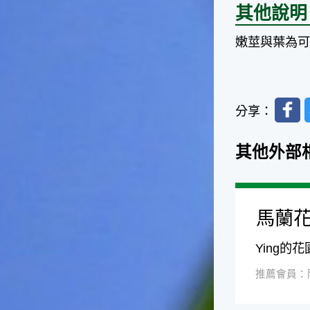
其他說明
影響很大。☆節氣小漁夫在這
個時節，台灣周圍的海域大多
嫩莖與葉為
佈滿暖水魚群，如：東北海域
有魷魚，基隆外海有小卷、赤
宗，彰化海域則有黃鰭鯛等漁
獲。這些都是漁夫們漁獲的重
點海域喔！不過，夏天吃海鮮
Faceb
分享：
除了享受美味之外，一定要相
當重視保鮮和衛生的問題，因
為溫度太高容易發生食物腐
其他外部
化、變質的問題。若是吃了不
新鮮、不乾淨的東西，可是會
生病的喲！☆節氣小園丁有句
話說「大暑吃鳳梨」，表示這
馬蘭
個時節的鳳梨最好吃，味道最
甜美，是品嚐的好時機喔！鳳
梨不僅是水果，它也被當成烹
Ying的
調菜餚時的甜美食材，十分可
推薦會員：
口。鳳梨的閩南語發音和「旺
來」雷同，所以也被用來作為
祈求平安吉祥、生意興隆的象