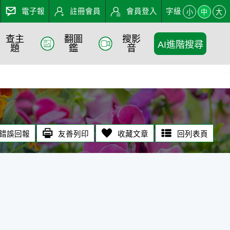
電子報
註冊會員
會員登入
字級
小
中
大
查主
翻圖
搜影
AI進階搜尋
題
鑑
音
:::
錯誤回報
友善列印
收藏文章
回列表頁