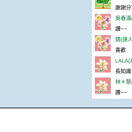
謝謝分
吳春滿(
讚~~
婧(達人
喜歡
LALA
長知識
林＊慧(
讚~~