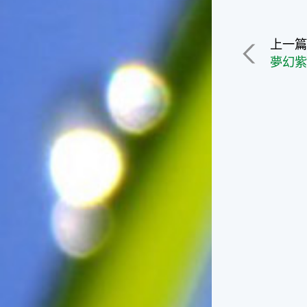
徵。☆節氣生活大暑節氣裡，
重要的民俗節慶首推農曆六月
十五日的「半年節」。由於農
上一
曆六月十五日是全年的一半，
夢幻
所以在這一天拜完神明後，全
家會一起吃「半年圓」，而
「半年圓」是用糯米磨成粉再
和上紅麵搓成的，大多會煮成
甜食來品嚐，象徵意義是團圓
與甜蜜喔！☆節氣俗諺1.「大
暑熱不透，大水風颱到」這句
俗諺的意思是：大暑這一天如
果不熱，就表示氣候不順，今
年內必須特別注意水災或風
災，以免影響到農作物的收成
喔！2.「熱在大小暑，好有雷
陣雨」這句俗諺的意思是：
大、小暑時節，炎夏天氣常常
熱得讓人受不了，還好常會有
午後雷陣雨出現，藉此舒緩了
炎夏所帶來的酷熱。