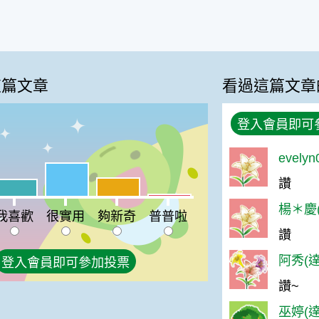
這篇文章
看過這篇文章
登入會員即可
evely
很實用:43%
讚
夠新奇:24%
喜歡:22%
普普啦:3%
楊＊慶(
我喜歡
很實用
夠新奇
普普啦
讚
阿秀(達
登入會員即可參加投票
讚~
巫婷(達