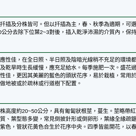
、扦插及分株皆可。但以扦插為主，春、秋季為適期，可
10公分去除下位葉2~3對後，插入乾淨沛濕的介質內，保
適應性佳，在全日照、半日照及陰暗光線稍不充足的環境
及乾旱時生長緩慢，應充足給水。每季施肥一次。盛花過
陰性佳，更因其美麗的藍色的頭狀花序，易於栽植，常用
可做地被或於疏林或行道樹下配置。
株高度約20~50公分，具有匍匐狀根莖，蔓生。莖略帶
薄質、葉型態多變，常見倒披針形或倒卵形，葉緣全緣疏
藍紫色，管狀花黃色合生於花序中央。四季皆能開花，以