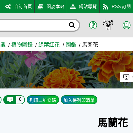
自訂首頁
關於本站
網站導覽
RSS 訂閱
找發
問
知識
植物圖鑑
綠葉紅花
圖鑑
馬蘭花
8
列印二維條碼
加入待列印清單
馬蘭花