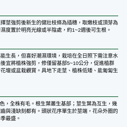
選擇莖強剪後新生的健壯枝條為插穗，取嫩枝或頂芽為
持濕度置於明亮光線或半陰處，約1~2週後可生根。
都能生長，但喜好潮濕環境，栽培在全日照下需注意水
後宜將植株強剪，修僅留基部5~10公分，促進植群
於花壇或盆栽觀賞。具地下走莖、植株低矮、能匍匐生
紅色，全株有毛。根生葉叢生基部；莖生葉為互生，幾
鋸齒與淺缺刻都有。頭狀花序單生於莖端，花朵外圈的
春季最盛。