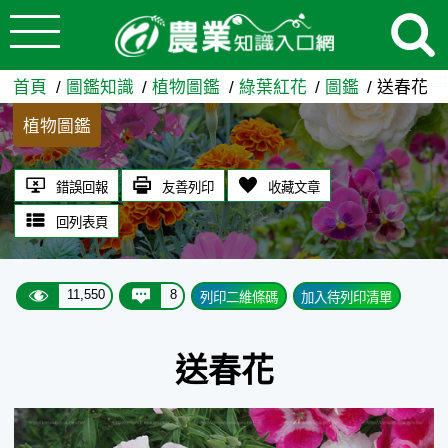
:::
跳到主要內容
送春花 - 農業知識入口網
:::
首頁
圖鑑知識
植物圖鑑
綠葉紅花
圖鑑
送春花
植物圖鑑
錯誤回報
友善列印
收藏文章
回列表頁
11,550
8
列印二維條碼
加入待列印清單
送春花