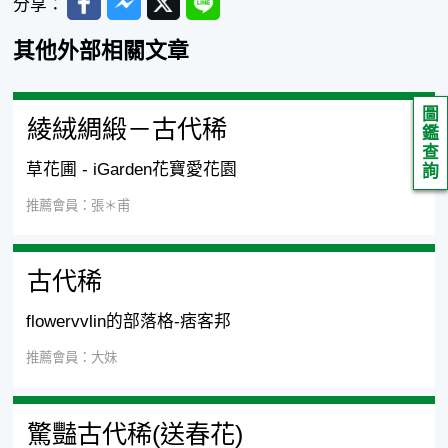
分享：
其他外部相關文章
圖
綾絨綢緞－古代稀
鑑
查
草花圃 - iGarden花寶愛花園
詢
推薦會員：張＊甫
古代稀
flowervvlin的部落格-痞客邦
推薦會員：大妹
驚豔古代稀(送春花)