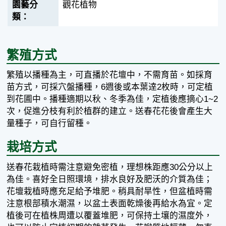
觀花植物
繁殖方式
繁殖以播種為主，可直播於花壇中，不需育苗。如採育
苗方式，可採穴盤播種，6週後或本葉逹2枚時，可定植
到花圃中。播種適期以秋、冬季為佳，定植後應摘心1~2
次，促進分枝有利於植群的建立。送春花花後會產生大
量種子，可自行留種。
栽培方式
送春花栽植時需注意避免密植，理想株距應30公分以上
為佳。喜好全日照環境，排水良好及肥沃的介質為佳；
花壇栽植時應充足給予堆肥。稍具耐旱性，但盆植時需
注意根部積水潮濕，以盆土表面乾燥後再給水為宜。定
植後可在植株周遭以覆蓋堆肥，可保持土壤的濕度外，