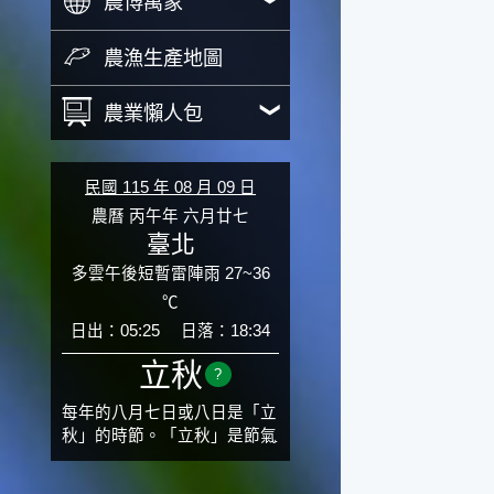
農博萬象
農漁生產地圖
農業懶人包
民國 115 年 08 月 09 日
農曆 丙午年 六月廿七
臺北
多雲午後短暫雷陣雨 27~36
℃
日出：05:25
日落：18:34
立秋
?
每年的八月七日或八日是「立
秋」的時節。「立秋」是節氣
邁入秋涼的先聲，表示酷熱難
熬的夏天即將過去，涼爽舒適