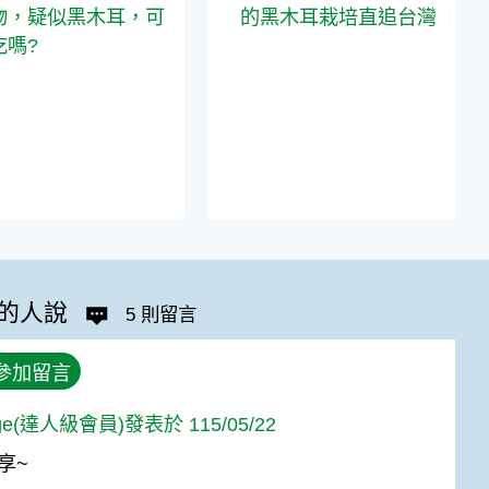
物，疑似黑木耳，可
的黑木耳栽培直追台灣
吃嗎?
的人說
5 則留言
參加留言
age(達人級會員)發表於 115/05/22
享~