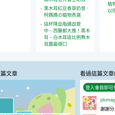
植
黑木耳紅豆香草奶昔．
以
柯媽媽の植物燕窩
這杯降血脂通血管
中、西醫都大推！黑木
耳、白木耳這比例煮木
耳露最順口
這篇文章
看過這篇文章
登入會員即可
plum
喜歡:55%
%
謝謝分
很實用:9%