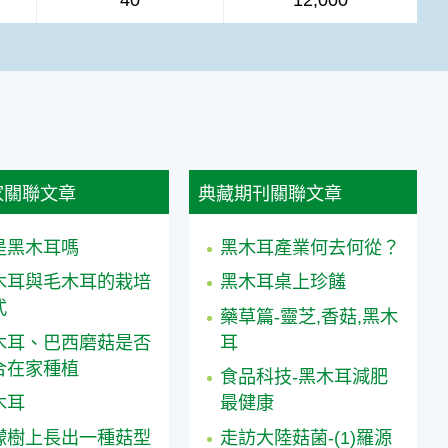
家關聯文章
典藏期刊關聯文章
是黑木耳嗎
黑木耳產業何去何從？
木耳與毛木耳的栽培
黑木耳桌上珍饈
式
藥草篇-靈芝,香菇,黑木
木耳、巴西磨菇是否
耳
合在家種植
食品科技-黑木耳減肥
木耳
最健康
檬樹上長出一種菇型
走訪大陸菇菌-(1)羅源