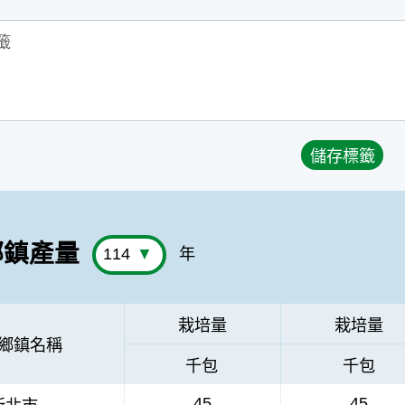
鄉鎮產量
年
栽培量
栽培量
鄉鎮名稱
千包
千包
45
45