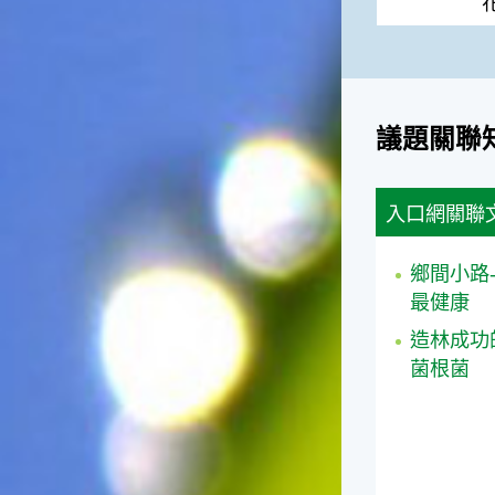
議題關聯
入口網關聯
鄉間小路
最健康
造林成功
菌根菌