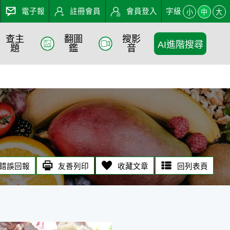
電子報
註冊會員
會員登入
字級
小
中
大
查主
翻圖
搜影
AI進階搜尋
題
鑑
音
:::
錯誤回報
友善列印
收藏文章
回列表頁