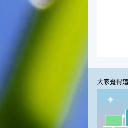
大家覺得
我
一級棒:36