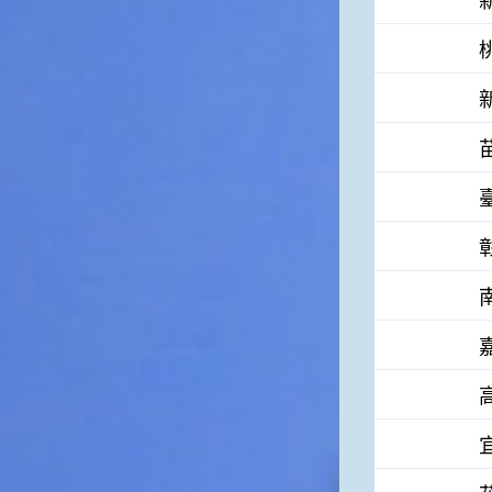
高地半收，低地水漂流」這句
俗諺的意思是：立秋這一天如
果打雷，對二期水稻的收成會
有不好的影響。所以對農夫而
言，立秋日是十分忌諱打雷的
喔！2.「六月秋，快溜溜；七
月秋，秋後油」這句俗諺的意
思是：根據老一輩人的說法，
如果立秋這一天是在農曆六
月，則漁民的作業期會比較早
結束；如果「立秋日」在七
月，則天氣會持續穩定，今年
的捕魚季節就會比較長，而漁
民們的收入也會相對提高呢！