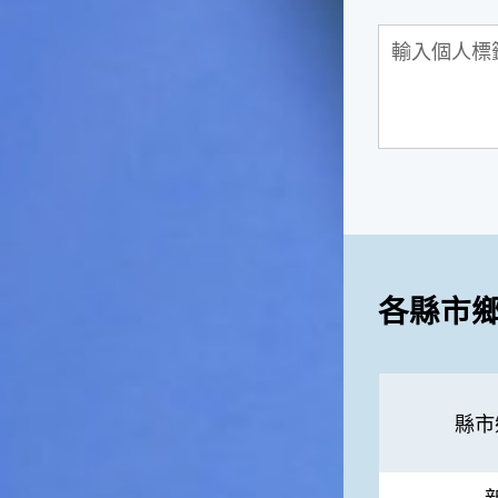
捕獲。◎節氣小園丁這個節氣
是龍眼的盛產期，「龍眼」是
一般家庭在喜慶時常選用的水
果。在民間，人們相信吃了龍
眼肉，子孫會做大官，而且龍
眼又稱為「福圓」，所以有句
俗諺是這麼說的：「食福圓生
子生孫中狀元」，可見龍眼在
民間流傳的說法中是種有「福
氣」的水果喔！◎節氣生活在
這個節氣裡，最重要的節日就
是八月八日的父親節了。或許
因為父親節不一定逢到星期日
各縣市
的關係，父親節在感覺上似乎
沒有母親節來得熱絡。不過，
父親為家庭付出的辛苦與努力
可不亞於母親喔！小朋友應該
趁著一年一度的父親節，對爸
縣市
爸表達出心中的敬重與關愛，
相信平日辛勞的爸爸知道你的
心意後，一定會非常高興的。
◎節氣俗諺1.「雷打秋，年冬