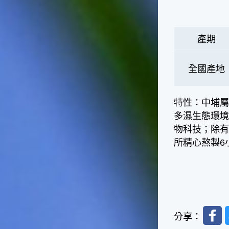
的秋天就要來了。不過，由於
台灣屬於亞熱帶氣候，所以此
時的實際氣候和節氣名稱會不
太一致，天氣依然十分炎熱，
產期
大概要再經過兩個月後，才能
感受到明顯的季節改變。◎節
全國產地
氣小農夫我國以農立國，在大
暑過後，秋天的開始是以「立
秋」節氣為準。農夫們一定要
特性：中埔
趕在立秋前後完成插秧工作，
否則再晚的話，就會影響稻作
多濕生態環境
的生長。因為二期稻作最怕的
物科技；除
是遇上低溫期，稻子會長不
所精心熬製6
好，所以選對時機插秧播種是
很重要的。◎節氣小漁夫在這
個時節，台灣周圍海域的水溫
仍然偏高，所以此時的漁獲還
是多屬於暖水魚，例如東部的
海域可以捕獲到鮮美的立翅旗
魚，在高雄外海有小串、烏
Faceb
分享：
賊，澎湖附近則有鰆、蝦可以