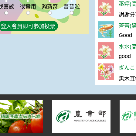
夠新奇:0%
普普啦:0%
巫婷(高
我喜歡
很實用
夠新奇
普普啦
謝謝分
菁菁(達
登入會員即可參加投票
Good
水水(高
good
ぎんこう
黑木耳