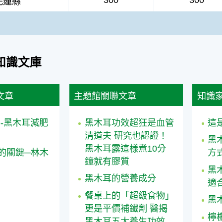
花蓮縣
知識文庫
文章
主題館關聯文章
知識
--黑木耳減肥
黑木耳功效超狂是血管
這
清道夫 研究也認證！
黑
黑木耳露這樣煮10分
的關鍵─林木
方
鐘就有膠質
黑
黑木耳的營養成分
適
餐桌上的「超級食物」
黑
更是平價補鐵劑 醫揭
檸
黑木耳五大養生功效