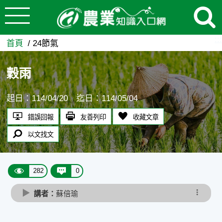
:::
跳到主要內容
穀雨 - 農業知識入口網
:::
首頁
24節氣
穀雨
起日：114/04/20 迄日：114/05/04
錯誤回報
友善列印
收藏文章
以文找文
282
0
講者：
蘇倍瑜