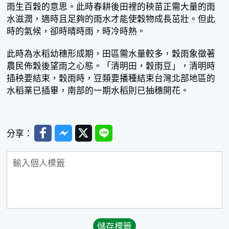
雨生百穀的意思。此時春耕後田裡的秧苗正需大量的雨
水滋潤，適時且足夠的雨水才能使穀物成長茁壯。但此
時的氣候，卻時晴時雨，時冷時熱。
此時為水稻幼穗形成期，田區需水量較多，穀雨象徵著
農民佈穀後望雨之心態。「清明田，穀雨豆」，清明時
插秧要結束，穀雨時，豆類要播種結束台灣北部地區的
水稻業已插畢，南部的一期水稻則已抽穗開花。
Facebook
Messenger
Twitter
Line
分享：