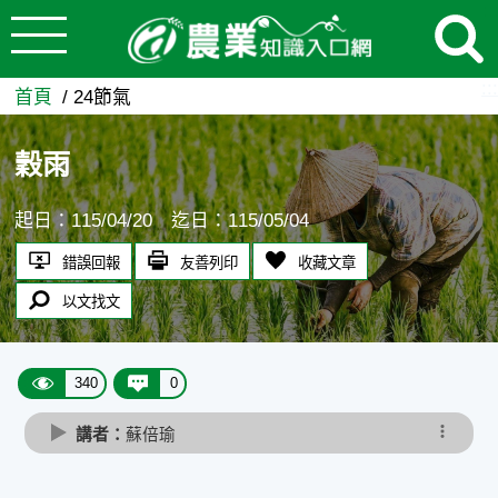
:::
跳到主要內容
穀雨 - 農業知識入口網
:::
首頁
24節氣
穀雨
起日：115/04/20 迄日：115/05/04
錯誤回報
友善列印
收藏文章
以文找文
340
0
講者：
蘇倍瑜