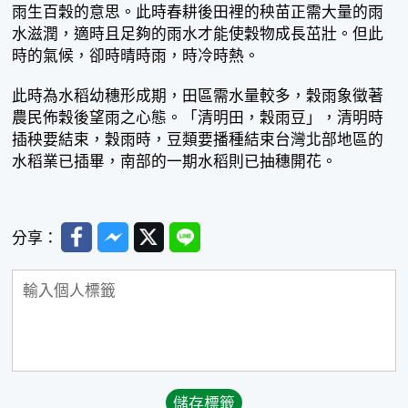
雨生百穀的意思。此時春耕後田裡的秧苗正需大量的雨
水滋潤，適時且足夠的雨水才能使穀物成長茁壯。但此
時的氣候，卻時晴時雨，時冷時熱。
此時為水稻幼穗形成期，田區需水量較多，穀雨象徵著
農民佈穀後望雨之心態。「清明田，穀雨豆」，清明時
插秧要結束，穀雨時，豆類要播種結束台灣北部地區的
水稻業已插畢，南部的一期水稻則已抽穗開花。
Facebook
Messenger
Twitter
Line
分享：