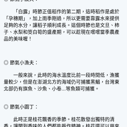
「白露」時節正值稻作的第二期，這時稻作是處於
「孕穗期」，加上雨季剛過，所以更需要靠露水來提供
足夠的水分，讓稻子順利成長。這個時節也是文旦、柿
子、水梨和筊白筍的盛產期，可以趁現在嚐嚐當季農產
品的美味喔！
◎ 節氣小漁夫：
一般來說，此時的海水溫度比前一段時間低，漁獲
量較少，但是在澎湖北方的海域仍可捕獲黑鯧，台灣東
北部仍有旗魚、沙魚、小卷...等魚類可捕獲。
◎ 節氣小園丁：
此時正是桂花飄香的季節。桂花散發出獨特的清
香，讓聞到香味的人們都能振作精神。桂花還可以用來