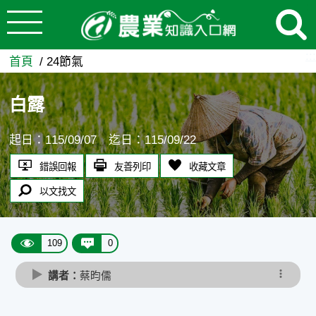
:::
跳到主要內容
白露 - 農業知識入口網
:::
首頁
24節氣
白露
起日：115/09/07 迄日：115/09/22
錯誤回報
友善列印
收藏文章
以文找文
109
0
講者：
蔡昀儒