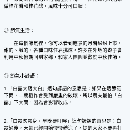
做桂花餅和桂花釀，風味十分可口喔！
◎ 節氣生活：
在這個節氣裡，你可以看到應景的月餅紛紛上市，
甜的、鹹的，各種口味任君挑選。許多在外地的遊子會
利用中秋假期回到家鄉，和家人團圓並歡度中秋佳節。
◎ 節氣小諺語：
1.「白露大落大白」這句諺語的意思是：如果在這節氣
下雨，二期稻作會受到嚴重的破壞，所以農夫最怕「白
露」下大雨，因為會影響收成。
2.「白露勿露身，早晚要叮嚀」這句諺語的意思是：白
露過後，天氣已經開始慢慢轉涼了，提醒大家不要再打