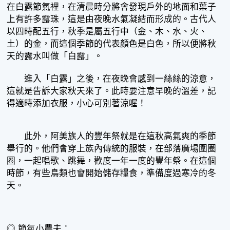
在白露節氣裡，在清晨時分將會發現戶外的地面和葉子
上有許多露珠，這是由夜晚水氣凝結而形成的。古代人
以四時配五行，秋季是屬五行中（金、木、水、火、
土）的金，而這個季節的代表顏色是白色，所以便將秋
天的露水叫做「白露」。
進入「白露」之後，在夜晚會感到一絲絲的涼意，
這就是告訴大家秋天來了。此時要注意早晚的溫差，記
得適時添加衣服，小心可別著涼喔！
此外，阿美族人的豐年祭就是在這秋高氣爽的季節
舉行的。他們會穿上族內傳統的服裝，在部落廣場圍圈
圈，一起唱歌、跳舞，歡度一年一度的豐年祭。在這個
時節，有些鳥類也會開始儲存糧食，準備度過寒冷的冬
天。
◎ 節氣小農夫：