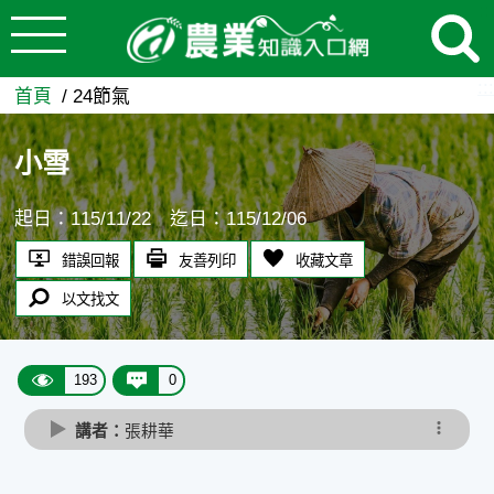
:::
跳到主要內容
小雪 - 農業知識入口網
:::
首頁
24節氣
小雪
起日：115/11/22 迄日：115/12/06
錯誤回報
友善列印
收藏文章
以文找文
193
0
講者：
張耕華