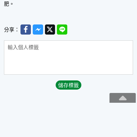
肥。
Facebook
Messenger
Twitter
Line
分享：