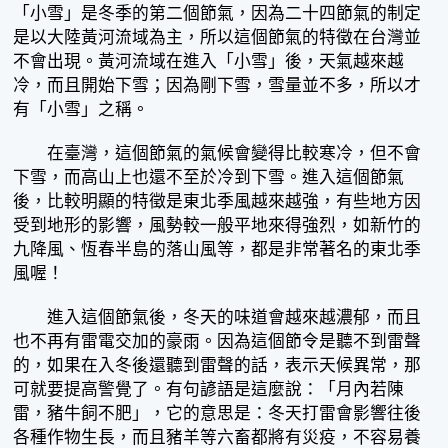
「小雪」是冬季的第二個節氣，因為二十四節氣的制定
是以大陸黃河流域為主，所以這個節氣的特徵在台灣並
不會出現。黃河流域在進入「小雪」後，天氣越來越
冷，而且開始下雪；因為剛下雪，雪量並不多，所以才
有「小雪」之稱。
在臺灣，這個節氣的氣候會變得比較寒冷，但不會
下雪，而高山上也還不至於冷到下雪。進入這個節氣
後，比較明顯的特徵是東北季風越來越強，有些地方因
受到地形的影響，風勢較一般平地來得強烈，如新竹的
九降風、恆春半島的落山風等，都是非常著名的東北季
風喔！
進入這個節氣後，冬天的味道會越來越濃郁，而且
也不再有雷電交加的豪雨。因為這個節令是聽不到雷聲
的，如果在入冬後還聽到雷聲的話，表示天候異常，那
可就要提高警覺了。有句諺語是這麼說：「月內若陳
雷，豬牛飼不肥」，它的意思是：冬天打雷會影響往後
各種作物生長，而且豬羊等六畜都將有災疫，不容易養