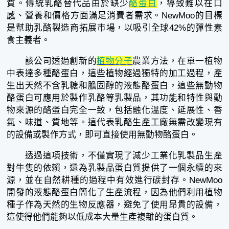
質。傳統乳酪替代品由於缺少
酪蛋白
，導致難以在口
感、營養和價格方面滿足消費者需求。NewMoo的目標
是幫助乳酪製造商拓展市場，以吸引全球42%的彈性素
食主義者。
該公司透過創新的
植物分子
農業方法，在單一植物
中表達多種酪蛋白，這些植物經過獨特的加工過程，產
生出天然不含乳糖和膽固醇的液態酪蛋白，這些無動物
酪蛋白可應用於製作乳酪等乳製品，其功能和特性與動
物來源的酪蛋白完全一致，包括融化溫度、延展性、香
氣、味道、質地等。這代表乳酪生產工廠無需改變現有
的設備或製作方式，即可直接使用無動物酪蛋白。
透過這項技術，不僅實現了減少工業化乳製品生產
對牛隻的依賴，還為乳製品蛋白質提供了一個永續的來
源，並在自然耕種的過程中有效進行碳封存。NewMoo
開發的液態酪蛋白簡化了生產流程，因為他們利用植物
種子作為天然的生物反應器，避免了使用昂貴的設備，
這使得他們能夠以低成本大量生產複雜的蛋白質。