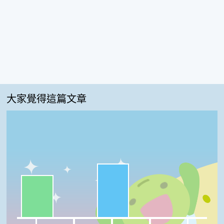
大家覺得這篇文章
很實用:56%
一級棒:44%
我喜歡:0%
夠新奇:0%
普普啦:0%