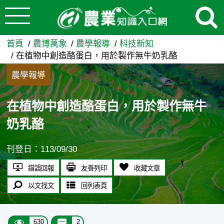
:::
跳到主要內容
在植物中創造酪蛋白，用於製作
:::
首頁
農博萬象
農學報導
科技新知
在植物中創造酪蛋白，用於製作無牛奶乳酪
農學報導
在植物中創造酪蛋白，用於製作無牛
奶乳酪
刊登日：113/09/30
錯誤回報
友善列印
收藏文章
以文找文
回列表頁
630
2