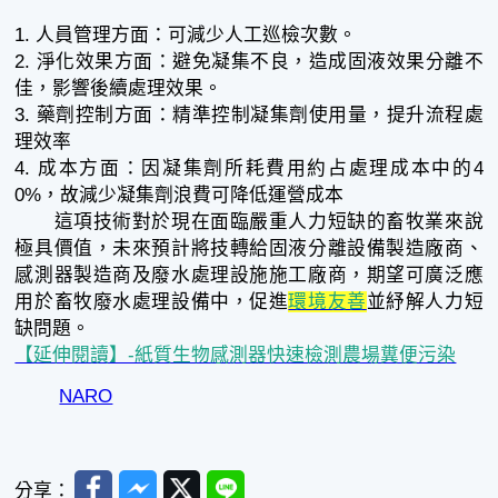
1. 人員管理方面：可減少人工巡檢次數。
2. 淨化效果方面：避免凝集不良，造成固液效果分離不
佳，影響後續處理效果。
3. 藥劑控制方面：精準控制凝集劑使用量，提升流程處
理效率
4. 成本方面：因凝集劑所耗費用約占處理成本中的4
0%，故減少凝集劑浪費可降低運營成本
這項技術對於現在面臨嚴重人力短缺的畜牧業來說
極具價值，未來預計將技轉給固液分離設備製造廠商、
感測器製造商及廢水處理設施施工廠商，期望可廣泛應
用於畜牧廢水處理設備中，促進
環境友善
並紓解人力短
缺問題。
【延伸閱讀】-紙質生物感測器快速檢測農場糞便污染
NARO
Facebook
Messenger
Twitter
Line
分享：