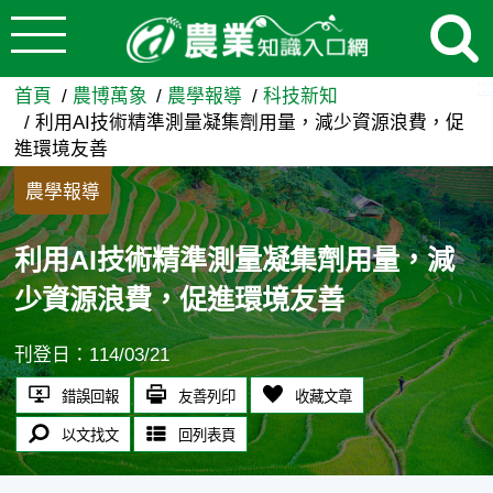
:::
跳到主要內容
利用AI技術精準測量凝集劑用
:::
首頁
農博萬象
農學報導
科技新知
利用AI技術精準測量凝集劑用量，減少資源浪費，促
進環境友善
農學報導
利用AI技術精準測量凝集劑用量，減
少資源浪費，促進環境友善
刊登日：114/03/21
錯誤回報
友善列印
收藏文章
以文找文
回列表頁