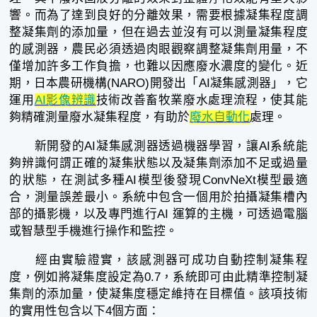
響。而為了達到良好的分離效果，需要根據凝集程度調
整凝集劑的添加量，但在過去並沒有可以測量凝集程度
的感測器，農民必須透過肉眼觀察調整凝集劑用量，不
僅增加許多工作負擔，也難以因應廢水濃度的變化。近
期，日本農研機構(NARO)開發出「AI凝集感測器」，它
運用
AI影像辨識
技術改善畜牧業廢水處理流程，使其能
夠精確測量廢水凝集程度，有助於
廢水自動化
處理。
新開發的AI凝集感測器透過機器學習，讓AI系統能
夠辨識何謂正確的凝集狀態以及凝集劑添加不足或過量
的狀態，在測試多種AI模型後發現ConvNeXt模型最適
合，測量誤差最小。系統中包含一個用於拍攝凝集槽內
部的攝影機，以及專門進行AI 運算的主機，可透過電腦
或智慧型手機進行操作和監控。
經由實驗證實，該感測器可成功自動控制凝集程
度，例如將凝集度設定為0.7，系統即可由此精準控制凝
集劑的添加量，使凝集度穩定維持在目標值。該項技術
的實用性包含以下4個方面：