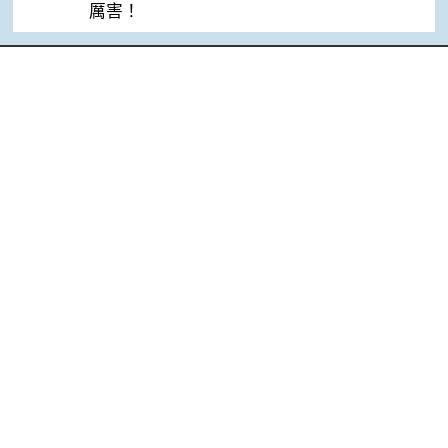
厲害！
Top
網站單元
隱私權保護宣告
:::
資訊安全政策
網站資料開放宣告