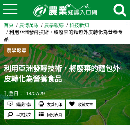
:::
跳到主要內容
利用亞洲發酵技術，將廢棄的麵
:::
首頁
農博萬象
農學報導
科技新知
利用亞洲發酵技術，將廢棄的麵包外皮轉化為營養食
品
農學報導
利用亞洲發酵技術，將廢棄的麵包外
皮轉化為營養食品
刊登日：114/07/29
錯誤回報
友善列印
收藏文章
以文找文
回列表頁