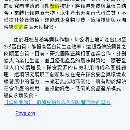
的研究團隊透過固態
發酵
技術，將麵包外皮與草蛋白結
合，來轉化麵包廢棄物，以生產出素食替代蛋白質，不
僅提升營養價值，還能減少食物浪費，這項技術與亞洲
傳統
發酵
食品天貝相似。
由於種植苜蓿等飼料作物，每公頃土地可產出1.8至
3噸蛋白質，能提高蛋白質生產效率，遠超過傳統飼養之
肉類蛋白質。目前，研究團隊正與相關產業合作，計劃
擴大商業化生產，並且優化產品的風味與質地。隨著全
球人口持續增長，糧食資源的有效利用將成為關鍵議
題。這項研究展現了創新科技在提升糧食安全與環境永
續發展中的潛力，未來若能成功商業化，將有助於解決
糧食供應的挑戰，並推動綠色、低碳的食品產業模式，
邁向永續飲食。
【延伸閱讀】- 發酵豆粕作為魚飼料替代物的潛力
Phys.org