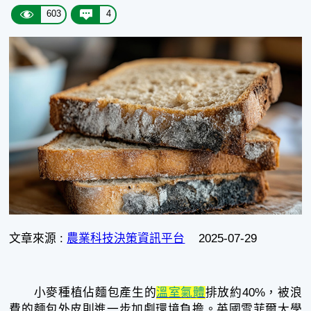
603
4
文章來源 :
農業科技決策資訊平台
2025-07-29
小麥種植佔麵包產生的
溫室氣體
排放約40%，被浪
費的麵包外皮則進一步加劇環境負擔。英國雪菲爾大學