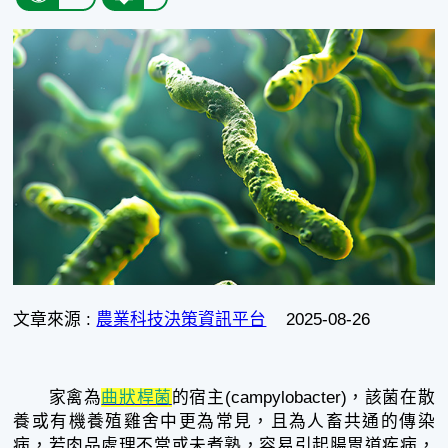
文章來源 :
農業科技決策資訊平台
2025-08-26
家禽為
曲狀桿菌
的宿主(campylobacter)，該菌在散
養或有機養殖雞舍中更為常見，且為人畜共通的傳染
病，若肉品處理不當或未煮熟，容易引起腸胃道疾病，