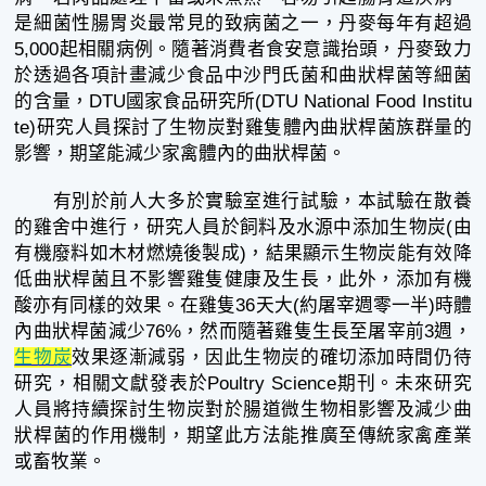
是細菌性腸胃炎最常見的致病菌之一，丹麥每年有超過
5,000起相關病例。隨著消費者食安意識抬頭，丹麥致力
於透過各項計畫減少食品中沙門氏菌和曲狀桿菌等細菌
的含量，DTU國家食品研究所(DTU National Food Institu
te)研究人員探討了生物炭對雞隻體內曲狀桿菌族群量的
影響，期望能減少家禽體內的曲狀桿菌。
有別於前人大多於實驗室進行試驗，本試驗在散養
的雞舍中進行，研究人員於飼料及水源中添加生物炭(由
有機廢料如木材燃燒後製成)，結果顯示生物炭能有效降
低曲狀桿菌且不影響雞隻健康及生長，此外，添加有機
酸亦有同樣的效果。在雞隻36天大(約屠宰週零一半)時體
內曲狀桿菌減少76%，然而隨著雞隻生長至屠宰前3週，
生物炭
效果逐漸減弱，因此生物炭的確切添加時間仍待
研究，相關文獻發表於Poultry Science期刊。未來研究
人員將持續探討生物炭對於腸道微生物相影響及減少曲
狀桿菌的作用機制，期望此方法能推廣至傳統家禽產業
或畜牧業。