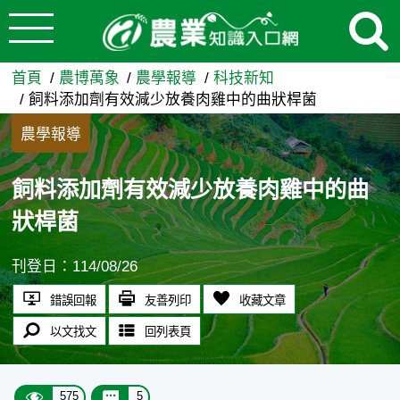
:::
跳到主要內容
飼料添加劑有效減少放養肉雞中
:::
首頁
農博萬象
農學報導
科技新知
飼料添加劑有效減少放養肉雞中的曲狀桿菌
農學報導
飼料添加劑有效減少放養肉雞中的曲
狀桿菌
刊登日：114/08/26
錯誤回報
友善列印
收藏文章
以文找文
回列表頁
575
5