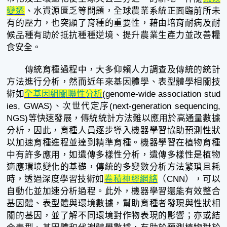
變遷
、水資源匱乏等問題，全球農業系統正面臨前所未
有的壓力，也突顯了育種的重要性，藉由培育耐病及耐
候品種有助於抵抗種種逆境、提升農業生產力並改善糧
食安全。
傳統育種過程中，大多仰賴人力調查及傳統的統計
方法進行分析，然而近年來基因體學、表型體學相關技
術如
全基因組關聯性分析
(genome-wide association stud
ies, GWAS)、次世代定序(next-generation sequencing,
NGS)等快速發展，傳統統計方法難以應用於高通量數據
分析，因此，育種人員逐步導入機器學習協助預測性狀
以加速育種進程並達到精準育種。機器學習在植物育種
中有許多應用，如遺傳多樣性分析，遺傳多樣性是植物
適應環境變化的基礎，傳統的多變數分析方法繁瑣且耗
時，透過深度學習技術如
卷積神經網絡
（CNN），可以
自動化並加速分析過程。此外，機器學習還能有效整合
基因體、表型體與環境數據，幫助育種者發現與性狀相
關的基因，並了解不同環境對作物表現的影響；亦或結