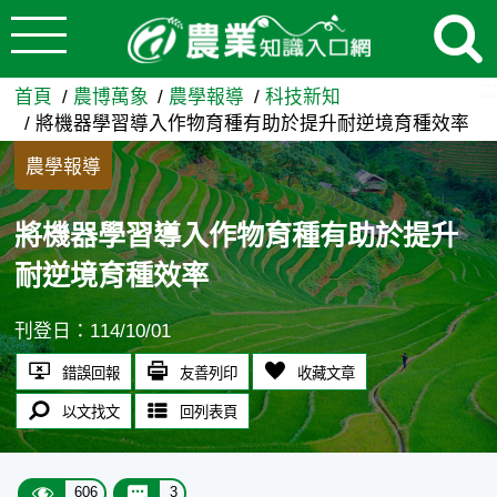
:::
跳到主要內容
將機器學習導入作物育種有助於
:::
首頁
農博萬象
農學報導
科技新知
將機器學習導入作物育種有助於提升耐逆境育種效率
農學報導
將機器學習導入作物育種有助於提升
耐逆境育種效率
刊登日：114/10/01
錯誤回報
友善列印
收藏文章
以文找文
回列表頁
606
3