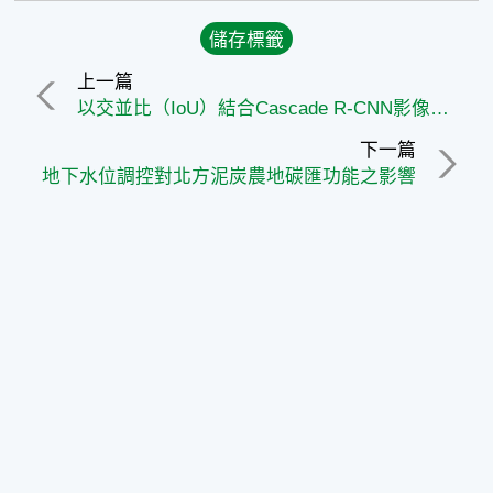
上一篇
以交並比（IoU）結合Cascade R-CNN影像辨識技術追蹤咖啡花粉傳遞與授粉成效
下一篇
地下水位調控對北方泥炭農地碳匯功能之影響