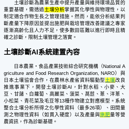
土壤診斷為農業生產中提升產量與維持環境品質的
重要基礎，需透過
土壤分析
掌握其化學性與物理性，以
制定適合作物生長之管理措施。然而，能依分析結果判
斷產量下降原因並提出施肥與栽培管理改善建議之專家
逐漸高齡化且人力不足，使多數田區難以進行即時且精
確之診斷，限制土壤管理之落實。
土壤診斷AI系統建置內容
日本農業・食品產業技術綜合研究機構（National A
griculture and Food Research Organization, NARO）與
日本土壤協會合作，在農林水產省資料驅動型
土壤
改良
推進事業下，開發土壤診斷AI，針對水稻、小麥、大
豆、甘藷、白蘿蔔、高麗菜、菠菜、萵苣、蔥、洋蔥、
小松菜、青花菜及毛豆等13種作物建立對應模型。系統
整合土壤分析所得之化學性資料（最多26項）、田間量
測之物理性資料（如貫入硬度）以及產量與
施肥
量等營
農資訊，作為診斷基礎。