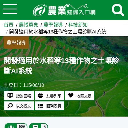
:::
跳到主要內容
開發適用於水稻等13種作物之土
:::
首頁
農博萬象
農學報導
科技新知
開發適用於水稻等13種作物之土壤診斷AI系統
農學報導
開發適用於水稻等13種作物之土壤診
斷AI系統
刊登日：115/06/10
錯誤回報
友善列印
收藏文章
以文找文
回列表頁
586
5