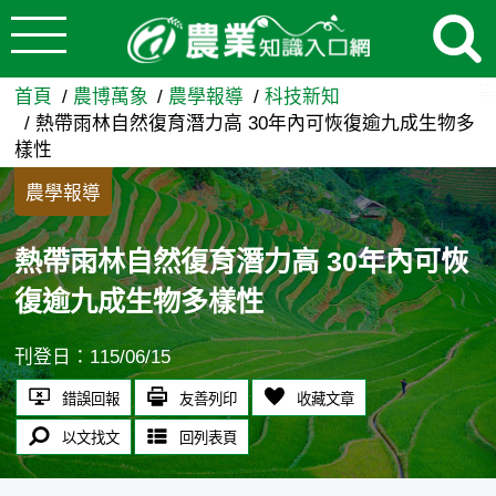
:::
跳到主要內容
熱帶雨林自然復育潛力高 30
:::
首頁
農博萬象
農學報導
科技新知
熱帶雨林自然復育潛力高 30年內可恢復逾九成生物多
樣性
農學報導
熱帶雨林自然復育潛力高 30年內可恢
復逾九成生物多樣性
刊登日：115/06/15
錯誤回報
友善列印
收藏文章
以文找文
回列表頁