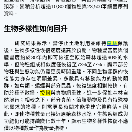
類群，累積分析超過10,800個物種與23,500筆細菌序列
資料。
生物多樣性如何回升
研究結果顯示，當停止土地利用並維持
森林
保護
後，生物多樣性恢復速度遠高於預期。物種豐富度與個
體豐度約於30年內即可恢復至原始森林超過90%的水
準，但物種組成相似度僅恢復至73%至77%，顯示部分
物種與生態功能仍需更長時間重建。不同生物類群的恢
復能力亦存在明顯差異，多數具有移動能力的動物類
群，如鳥類、蝙蝠與部分昆蟲，恢復速度相對較快，有
助於種子散播、
授粉
與食物網重建，進一步促進森林自
然演替；相較之下，部分真菌、節肢動物及具有特殊棲
地需求的物種，則需更長時間才能重建完整群落。因
此，即使物種數量已接近原始森林水準，生態系組成與
功能仍可能持續變化數十年，顯示生物多樣性恢復不應
僅以物種數量作為衡量指標。