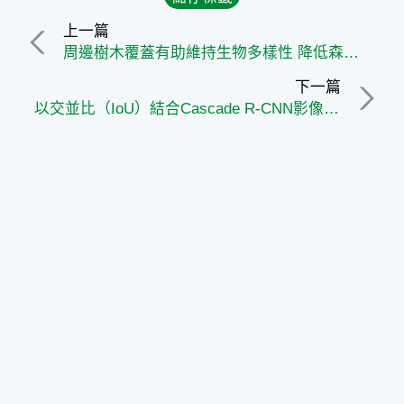
上一篇
周邊樹木覆蓋有助維持生物多樣性 降低森林破碎化衝擊
下一篇
以交並比（IoU）結合Cascade R-CNN影像辨識技術追蹤咖啡花粉傳遞與授粉成效