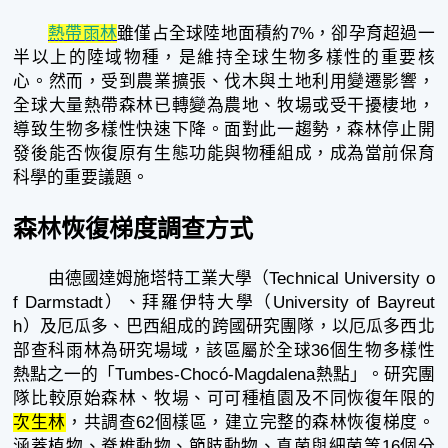
熱帶雨林
雖僅占全球陸地面積約7%，卻孕育超過一
半以上的陸域物種，是維持全球生物多樣性的重要核
心。然而，受到農業擴張、伐木與土地利用變遷影響，
全球大量熱帶森林已轉變為農地、牧場或受干擾棲地，
導致生物多樣性快速下降。面對此一趨勢，森林停止開
發後能否恢復原有生態功能與物種組成，成為當前保育
科學的重要議題。
森林恢復梯度調查方式
由德國達姆施塔特工業大學（Technical University o
f Darmstadt）、拜羅伊特大學（University of Bayreut
h）及厄瓜多、巴西組成的跨國研究團隊，以厄瓜多西北
部查科雨林為研究場域，該區屬於全球36個生物多樣性
熱點之一的「Tumbes-Chocó-Magdalena熱點」。研究團
隊比較原始森林、牧場、可可種植園及不同恢復年限的
次生林
，共調查62個樣區，建立完整的森林恢復梯度。
涵蓋植物、脊椎動物、節肢動物、真菌與細菌等16個分