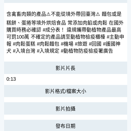
含禽畜肉類的產品⚠️不能從境外帶回臺灣⚠️ 麵包或是
糕餅、蛋捲等境外烘焙食品 常添加肉餡或肉鬆 在國外
購買時務必確認 #成分表！ 違規攜帶動植物產品最高
可罰100萬 不確定的產品請至動植物檢疫櫃檯 #主動申
報 #肉鬆蛋糕 #肉鬆麵包 #機場 #旅遊 #回國 #護國神
犬 #入境台灣 #入境規定 #動植物防疫檢疫署廣告
影片片長
0:13
影片格式/檔案大小
影片拍攝
發布日期