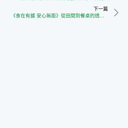
下一篇
《食在有據 安心無距》從田間到餐桌的透明旅程｜產銷履歷完整揭密