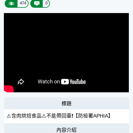
474
0
標題
⚠️含肉烘焙食品⚠️不能帶回臺❗【防檢署APHIA】
內容介紹