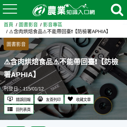
:::
跳到主要內容
⚠️含肉烘焙食品⚠️不能帶回臺❗
:::
首頁
圖書影音
影音專區
⚠️含肉烘焙食品⚠️不能帶回臺❗【防檢署APHIA】
圖書影音
⚠️含肉烘焙食品⚠️不能帶回臺❗【防檢
署APHIA】
刊登日：115/01/12
錯誤回報
友善列印
收藏文章
回列表頁