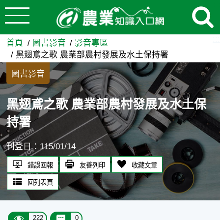
:::
跳到主要內容
黑翅鳶之歌 農業部農村發展及
:::
首頁
圖書影音
影音專區
黑翅鳶之歌 農業部農村發展及水土保持署
圖書影音
黑翅鳶之歌 農業部農村發展及水土保
持署
刊登日：115/01/14
錯誤回報
友善列印
收藏文章
回列表頁
222
0