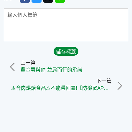
上一篇
農金署與你 並肩而行的承諾
下一篇
⚠️含肉烘焙食品⚠️不能帶回臺❗【防檢署APHIA】