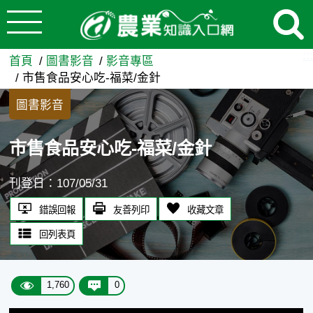
:::
跳到主要內容
市售食品安心吃-福菜/金針 -
:::
首頁
圖書影音
影音專區
市售食品安心吃-福菜/金針
圖書影音
市售食品安心吃-福菜/金針
刊登日：107/05/31
錯誤回報
友善列印
收藏文章
回列表頁
1,760
0