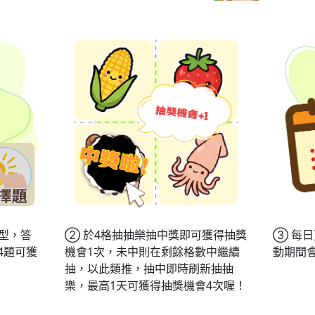
型，答
② 於4格抽抽樂抽中獎即可獲得抽獎
③ 每
4題可獲
機會1次，未中則在剩餘格數中繼續
動期間
抽，以此類推，抽中即時刷新抽抽
樂，最高1天可獲得抽獎機會4次喔！