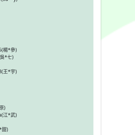
*5(楊*參)
(吳*七)
*3(王*宇)
原)
*a(江*武)
*甜)