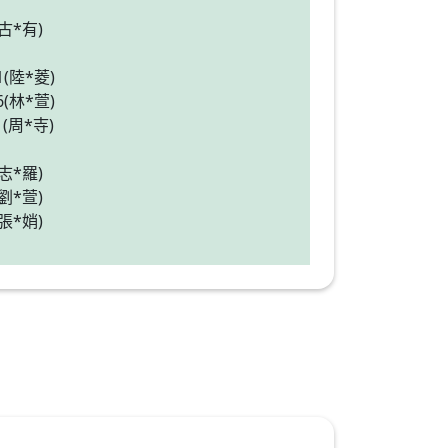
(古*有)
*1(陸*菱)
*6(林*萱)
1(周*寺)
(志*羅)
(劉*萱)
(張*娋)