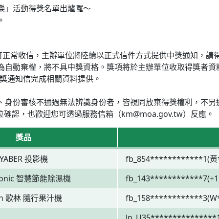
樂」活動得獎名單出爐囉～
。
信箱可正常收信，主辦單位將陸續以正式信件方式提供中獎通知，請得
為自動棄權，將不具中獎資格。獎項將於主辦單位收取得獎者資
獎通知信完成相關資料提供。
、身份審核不通過無法辨識身份者，皆視同放棄得獎權利，不另
位確認，也歡迎您可透過服務信箱（km@moa.gov.tw）反應。
獎品
YABER 投影機
fb_854************1(黃
sonic 智慧節能除濕機
fb_143************7(+1
lin 歌林 隨行果汁機
fb_158************3(W
ln_U35***************1