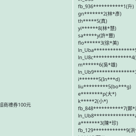
fb_936***********1(升)
gn*******2(林*彥)
th*****5(真)
yi******8(林*慧)
sa*****y(許*豐)
flo******3(徐*美)
ln_Uba**************
ln_U8c**************4
m******6(吳*雄)
ln_Ub9**************
i*******5(In***d)
liu*********5(bo***g)
e********p(大*)
k*****2(小*)
超商禮券100元
fb_848***********7(鄭*
ln_Ub8**************
a*******3(陳*珍)
fb_129************9(洪