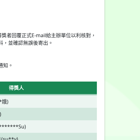
獎者回覆正式E-mail給主辦單位以利核對，
料，並確認無誤後寄出。
通知。
得獎人
*娥)
)
*******Su)
(su**y)