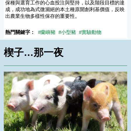
保種與選育工作的心血投注與堅持，以及階段目標的達
成，成功地為式微瀕絕的本土種原開創利基價值，反映
出農業生物多樣性保存的重要性。
熱門關鍵字：
#蘭嶼豬
#小型豬
#實驗動物
楔子…那一夜
聽阿魯在說話