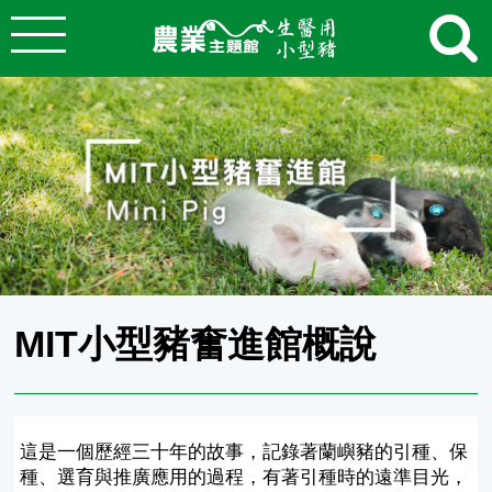
:::
跳到主要內容
農業知識入口網
:::
MIT小型豬奮進館概說
這是一個歷經三十年的故事，記錄著蘭嶼豬的引種、保
種、選育與推廣應用的過程，有著引種時的遠準目光，