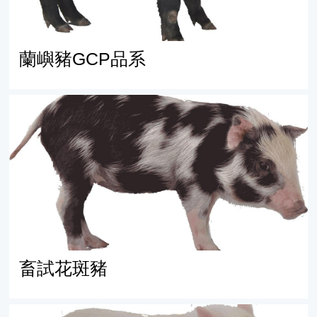
蘭嶼豬GCP品系
畜試花斑豬
畜試花斑豬
賓朗豬