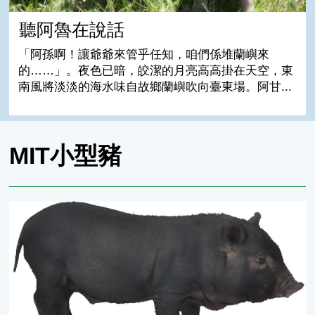
聽阿魯在說話
「阿孫啊！讓爺爺來管乎任知，咱們係堆蘭嶼來
的……」。夜色已暗，皎潔的月亮高高掛在天空，東
南風將淡淡的海水味自故鄉蘭嶼吹向臺東場。阿甘...
MIT小型豬
蘭嶼豬GCP品系