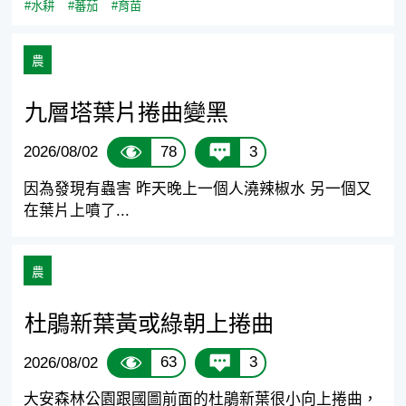
#水耕
#蕃茄
#育苗
農
九層塔葉片捲曲變黑
78
3
2026/08/02
因為發現有蟲害 昨天晚上一個人澆辣椒水 另一個又
在葉片上噴了...
農
杜鵑新葉黃或綠朝上捲曲
63
3
2026/08/02
大安森林公園跟國圖前面的杜鵑新葉很小向上捲曲，