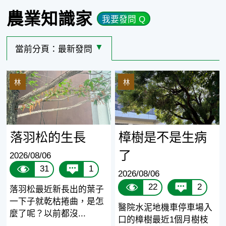
農業知識家
我要發問 Q
當前分頁：
最新發問
選擇其他分頁
落羽松的生長
樟樹是不是生病了
林
林
落羽松的生長
樟樹是不是生病
了
2026/08/06
31
1
2026/08/06
22
2
落羽松最近新長出的葉子
一下子就乾枯捲曲，是怎
醫院水泥地機車停車場入
麼了呢？以前都沒...
口的樟樹最近1個月樹枝