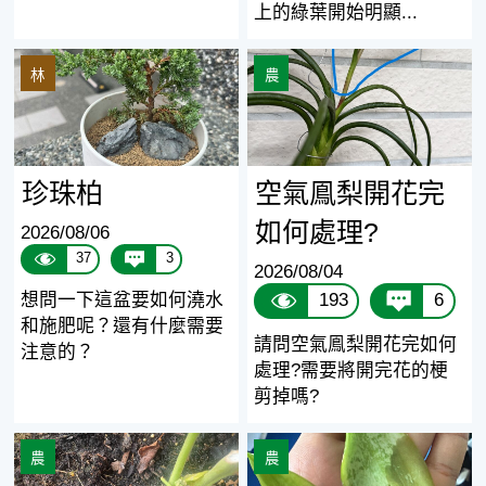
上的綠葉開始明顯...
珍珠柏
空氣鳯梨開花完如何處理?
林
農
珍珠柏
空氣鳯梨開花完
如何處理?
2026/08/06
37
3
2026/08/04
想問一下這盆要如何澆水
193
6
和施肥呢？還有什麼需要
請問空氣鳯梨開花完如何
注意的？
處理?需要將開完花的梗
剪掉嗎?
「請求建議」陽台盆栽番茄葉片發黃向下捲曲/蟲害
請問虎尾蘭葉片濕濕的
農
農