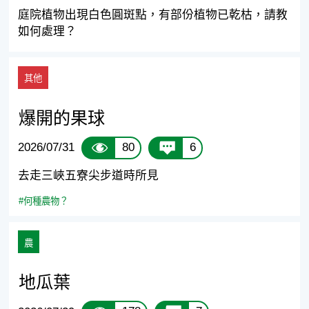
庭院植物出現白色圓斑點，有部份植物已乾枯，請教
如何處理？
其他
爆開的果球
80
6
2026/07/31
去走三峽五寮尖步道時所見
#何種農物？
農
地瓜葉