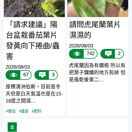
「請求建議」陽
請問虎尾蘭葉片
台盆栽番茄葉片
濕濕的
發黃向下捲曲/蟲
2026/08/03
742
2
害
虎尾蘭因為有爛根 所以有
2026/08/03
把葉子爛爛的地方剪掉 但
67
3
是風乾後第二...
座標澳洲伯斯，目前是冬
天但是白天氣溫也是在15-
18度之間濕...
#番茄
#蟲害
#肥料
農