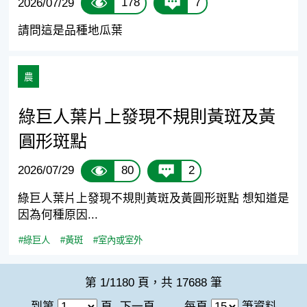
178
7
2026/07/29
請問這是品種地瓜葉
農
綠巨人葉片上發現不規則黃斑及黃
圓形斑點
80
2
2026/07/29
綠巨人葉片上發現不規則黃斑及黃圓形斑點 想知道是
因為何種原因...
#綠巨人
#黃斑
#室內或室外
第 1/1180 頁，共 17688 筆
每頁
筆資料
到第
頁
下一頁