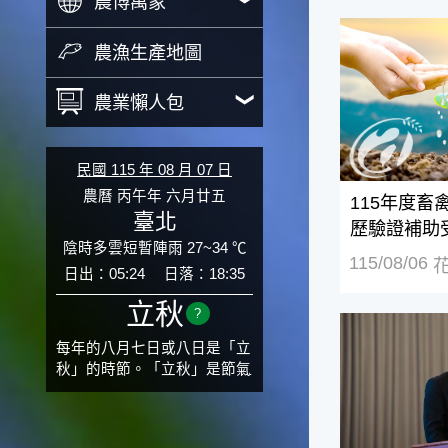
農博萬象
115年度畜
農漁生產地圖
農業懶人包
民國 115 年 08 月 07 日
農曆 丙午年 六月廿五
115年度
臺北
歷驗證補助
陰時多雲短暫陣雨 27~34 ℃
115/08/06
日出：05:24
日落：18:35
立秋
?
「2026年
每年的八月七日或八日是「立
秋」的時節。「立秋」是節氣
邁入秋涼的先聲，表示酷熱難
熬的夏天即將過去，涼爽舒適
的秋天就要來了。不過，由於