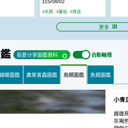
115/08/02
#水耕
#蕃茄
#育苗
更多
圖鑑
我要分享圖鑑資料
自動輪播
蝴蝶圖鑑
農業害蟲圖鑑
鳥類圖鑑
魚類圖鑑
小青
雌雄
灰褐