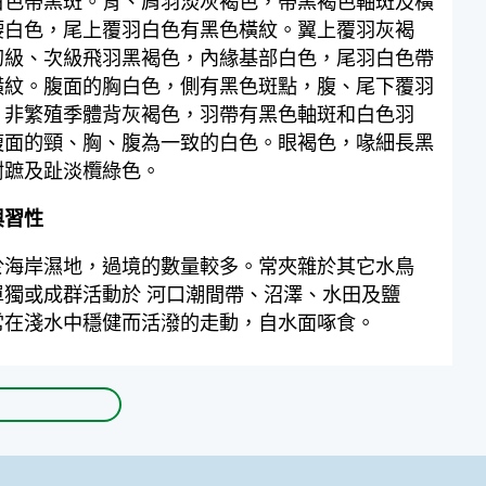
白色帶黑斑。背、肩羽淡灰褐色，帶黑褐色軸斑及橫
腰白色，尾上覆羽白色有黑色橫紋。翼上覆羽灰褐
初級、次級飛羽黑褐色，內緣基部白色，尾羽白色帶
橫紋。腹面的胸白色，側有黑色斑點，腹、尾下覆羽
。非繁殖季體背灰褐色，羽帶有黑色軸斑和白色羽
腹面的頸、胸、腹為一致的白色。眼褐色，喙細長黑
跗蹠及趾淡欖綠色。
與習性
於海岸濕地，過境的數量較多。常夾雜於其它水鳥
單獨或成群活動於 河口潮間帶、沼澤、水田及鹽
常在淺水中穩健而活潑的走動，自水面啄食。