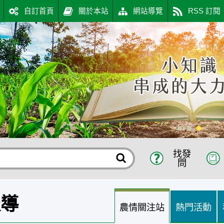
自訂首頁
關於本站
網站導覽
RSS 訂閱
找發
問
報導
農情關注站
熱門活動