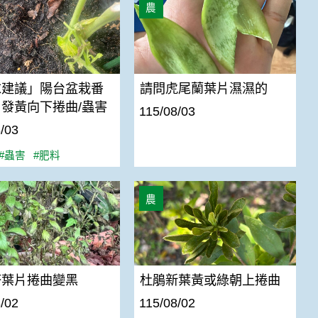
農
求建議」陽台盆栽番
請問虎尾蘭葉片濕濕的
發黃向下捲曲/蟲害
115/08/03
/03
#蟲害
#肥料
葉片捲曲變黑
杜鵑新葉黃或綠朝上捲曲
農
塔葉片捲曲變黑
杜鵑新葉黃或綠朝上捲曲
/02
115/08/02