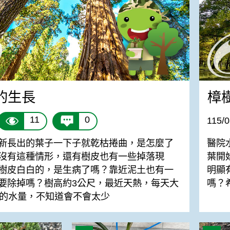
的生長
樟
11
0
115/0
新長出的葉子一下子就乾枯捲曲，是怎麼了
醫院
沒有這種情形，還有樹皮也有一些掉落現
葉開
樹皮白白的，是生病了嗎？靠近泥土也有一
明顯
要除掉嗎？樹高約3公尺，最近天熱，每天大
嗎？
升的水量，不知道會不會太少
空氣鳯梨開花完如何處理?
「請求