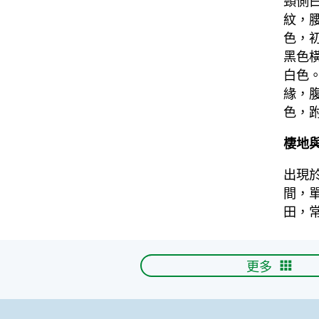
頸側
紋，
色，
黑色
白色
緣，
色，
棲地
出現
間，
田，
更多