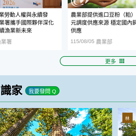
漁業勞動人權與永續發
農業部提供進口豆粉（粕）
漁業署攜手國際夥伴深化
元調度供應來源 穩定國內
永續漁業新未來
供應
115/08/05
漁業署
農業部
更多
知識家
我要發問 Q
樟樹是
林