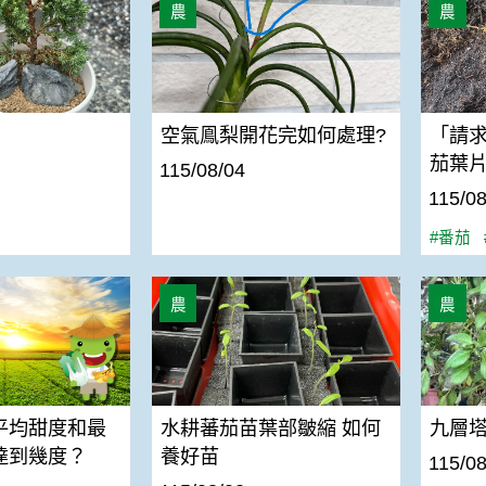
農
農
空氣鳯梨開花完如何處理?
「請
茄葉片
115/08/04
115/08
#番茄
均甜度和最高甜度可以達到幾度？
水耕蕃茄苗葉部皺縮 如何養好苗
九層塔
農
農
平均甜度和最
水耕蕃茄苗葉部皺縮 如何
九層
達到幾度？
養好苗
115/08