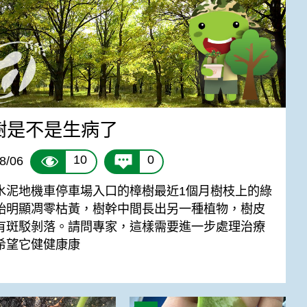
樹是不是生病了
10
0
8/06
水泥地機車停車場入口的樟樹最近1個月樹枝上的綠
始明顯凋零枯黃，樹幹中間長出另一種植物，樹皮
有斑駁剝落。請問專家，這樣需要進一步處理治療
希望它健健康康
建議」陽台盆栽番茄葉片發黃向下捲曲/蟲害
請問虎尾蘭葉片濕濕的