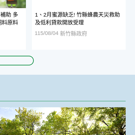
補助 多
1、2月蜜源缺乏! 竹縣蜂農天災救助
飼料原料
及低利貸款開放受理
115/08/04
新竹縣政府
不是生病了