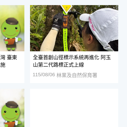
灣 臺東農改場籲請農友強化防颱措施
全臺首創山徑標示系統再進化 阿玉山第二
灣 臺東
全臺首創山徑標示系統再進化 阿玉
措施
山第二代路標正式上線
115/08/06
林業及自然保育署
流 共創永續漁業新未來
助 多元調度供應來源 穩定國內飼料原料供應
1、2月蜜源缺乏! 竹縣蜂農天災救助及低