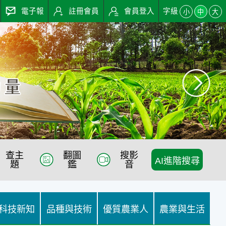
電子報
註冊會員
會員登入
字級
小
中
大
查主
翻圖
搜影
AI進階搜尋
題
鑑
音
:::
科技新知
品種與技術
優質農業人
農業與生活