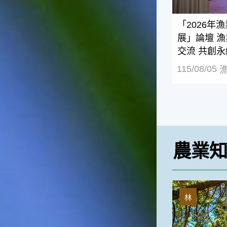
台灣屬於亞熱帶氣候，所以此
時的實際氣候和節氣名稱會不
「2026年
太一致，天氣依然十分炎熱，
大概要再經過兩個月後，才能
展」論壇 
感受到明顯的季節改變。◎節
交流 共創
氣小農夫我國以農立國，在大
暑過後，秋天的開始是以「立
115/08/05
秋」節氣為準。農夫們一定要
趕在立秋前後完成插秧工作，
否則再晚的話，就會影響稻作
的生長。因為二期稻作最怕的
是遇上低溫期，稻子會長不
好，所以選對時機插秧播種是
很重要的。◎節氣小漁夫在這
農業
個時節，台灣周圍海域的水溫
仍然偏高，所以此時的漁獲還
是多屬於暖水魚，例如東部的
海域可以捕獲到鮮美的立翅旗
落羽松的生長
魚，在高雄外海有小串、烏
林
賊，澎湖附近則有鰆、蝦可以
捕獲。◎節氣小園丁這個節氣
是龍眼的盛產期，「龍眼」是