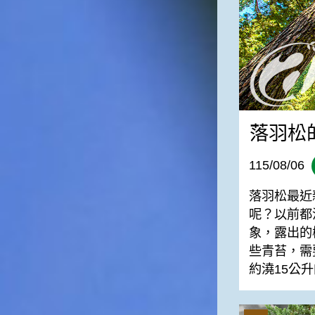
一般家庭在喜慶時常選用的水
果。在民間，人們相信吃了龍
眼肉，子孫會做大官，而且龍
眼又稱為「福圓」，所以有句
俗諺是這麼說的：「食福圓生
子生孫中狀元」，可見龍眼在
民間流傳的說法中是種有「福
氣」的水果喔！◎節氣生活在
落羽松
這個節氣裡，最重要的節日就
是八月八日的父親節了。或許
因為父親節不一定逢到星期日
115/08/06
的關係，父親節在感覺上似乎
沒有母親節來得熱絡。不過，
落羽松最近
父親為家庭付出的辛苦與努力
呢？以前都
可不亞於母親喔！小朋友應該
象，露出的
趁著一年一度的父親節，對爸
些青苔，需
爸表達出心中的敬重與關愛，
相信平日辛勞的爸爸知道你的
約澆15公
心意後，一定會非常高興的。
◎節氣俗諺1.「雷打秋，年冬
高地半收，低地水漂流」這句
珍珠柏