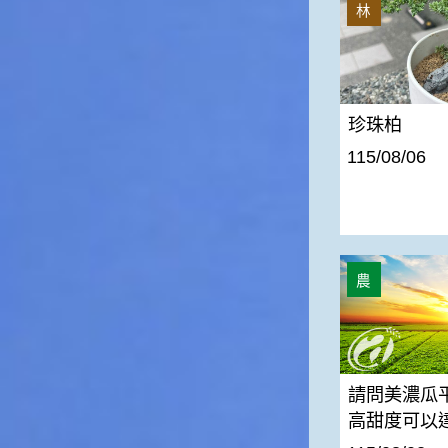
林
俗諺的意思是：立秋這一天如
果打雷，對二期水稻的收成會
有不好的影響。所以對農夫而
言，立秋日是十分忌諱打雷的
喔！2.「六月秋，快溜溜；七
月秋，秋後油」這句俗諺的意
珍珠柏
思是：根據老一輩人的說法，
115/08/06
如果立秋這一天是在農曆六
月，則漁民的作業期會比較早
結束；如果「立秋日」在七
月，則天氣會持續穩定，今年
的捕魚季節就會比較長，而漁
民們的收入也會相對提高呢！
請問美濃瓜平
農
請問美濃瓜
高甜度可以