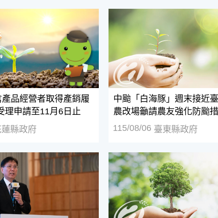
禽產品經營者取得產銷履歷驗證補助受理申請至11月6日止
中颱「白海豚」週末接近臺
畜禽產品經營者取得產銷履
中颱「白海豚」週末接近臺
受理申請至11月6日止
農改場籲請農友強化防颱
115/08/06
花蓮縣政府
臺東縣政府
漁業勞動人權與永續發展」論壇 漁業署攜手國際夥伴深化交
農業部提供進口豆粉（粕）補