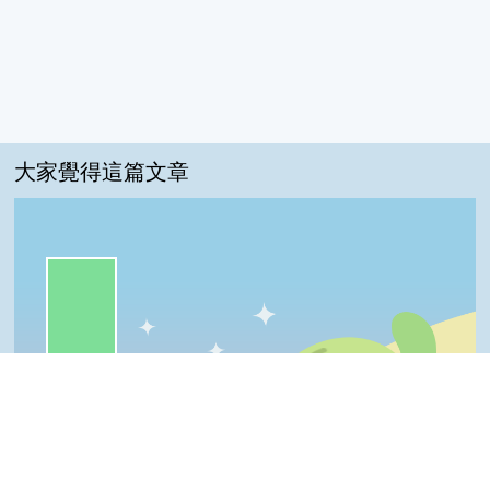
大家覺得這篇文章
一級棒:83%
我喜歡:17%
很實用:0%
夠新奇:0%
普普啦:0%
Top
一級棒
我喜歡
很實用
夠新奇
普普啦