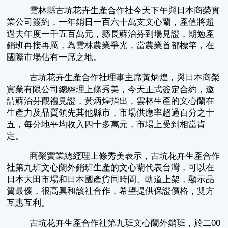
雲林縣古坑花卉生產合作社今天下午與日本商榮實
業公司簽約，一年銷日一百六十萬支文心蘭，產值將超
過去年度一千五百萬元，縣長蘇治芬到場見證，期勉產
銷班再接再厲，為雲林農業爭光，當農業首都標竿，在
國際市場佔有一席之地。
古坑花卉生產合作社理事主席黃炳煌，與日本商榮
實業有限公司總經理上條秀美，今天正式簽定合約，邀
請蘇治芬觀禮見證，黃炳煌指出，雲林生產的文心蘭在
生產力及品質領先其他縣市，市場供應率超過百分之十
五，每分地平均收入四十多萬元，市場上受到相當肯
定。
商榮實業總經理上條秀美表示，古坑花卉生產合作
社第九班文心蘭外銷班生產的文心蘭代表台灣，可以在
日本大田市場和日本國產貨同時間、軌道上架，顯示品
質最優，很高興和該社合作，希望提供保證價格，雙方
互惠互利。
古坑花卉生產合作社第九班文心蘭外銷班，於二00