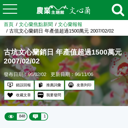
:::
跳到主要內容
農業知識入口網
首頁
文心蘭焦點新聞
文心蘭報報
古坑文心蘭銷日 年產值超過1500萬元 2007/02/02
古坑文心蘭銷日 年產值超過1500萬元
2007/02/02
發布日期：96/02/02
更新日期：96/11/06
錯誤回報
推薦詞彙
友善列印
收藏文章
我要發問
848
1