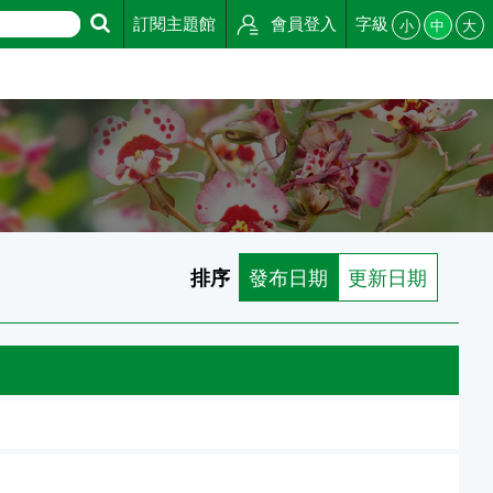
訂閱主題館
會員登入
字級
小
中
大
排序
發布日期
更新日期