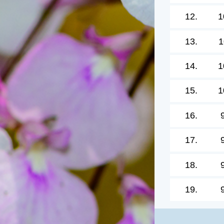
12.
1
13.
1
14.
1
15.
1
16.
17.
18.
19.