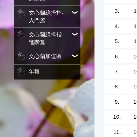
3.
1
文心蘭綠拇指-
入門篇
4.
1
文心蘭綠拇指-
5.
1
進階篇
文心蘭加值區
6.
1
7.
1
年報
8.
1
9.
1
10.
1
11.
1