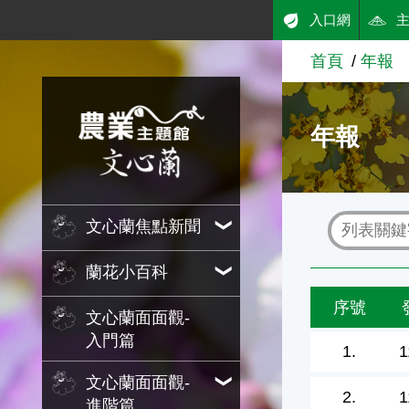
:::
入口網
跳到主要內容
首頁
年報
農業知識入口網
年報
文心蘭焦點新聞
蘭花小百科
序號
文心蘭面面觀-
入門篇
1.
1
文心蘭面面觀-
2.
1
進階篇